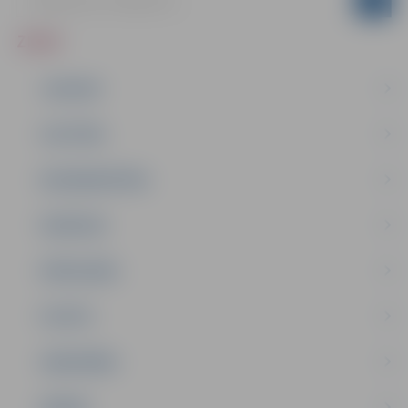
ZIŅAS
JAUNUMI
IZGLĪTĪBA
NODARBINĀTĪBA
PASĀKUMI
PAŠVALDĪBA
PILSĒTA
SABIEDRĪBA
ĢIMENE