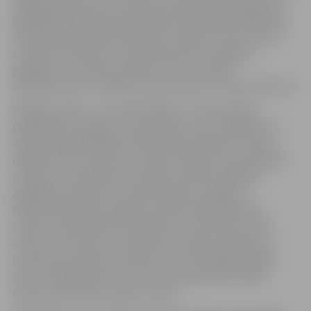
Jelgavas vēstures un mākslas muzeja galvenā krājuma
glabātāja Alda Barševska vadībā, kā arī apmeklētāji paši
varēs iejusties stāstnieka tēlā un dalīties savos atmiņu
stāstos par bērnību un piedzīvojumiem Jelgavas
pagalmos. Savukārt pulksten 14 ar muzikālu
priekšnesumu uzstāsies Vilnis Dumpis un Guntis Šveicers.
Pagalma svētki – tā ir pilnvērtīga un izzinoša laika
pavadīšanas iespēja. Tā, piemēram, savas zināšanas un
atjautību apmeklētāji varēs pārbaudīt sajūtu stūrītī,
mēģinot pēc smaržas un taustes atminēt, kas paslēpies
maisiņā, vai nododoties origami locīšanas tehnikas
apgūšanas mākslai un azarta priekam, spēlējot
lielformāta spēles. Papildus svētku laikā darbosies
stends “Lasītājs dāvina lasītājam”, kurā ikviens varēs
atstāt, kā arī atrast un paņemt sev kādu noderīgu un
interesantu grāmatu lasīšanai. Tā ir brīnišķīga iespēja
tiem, kam grāmatas vairs nav nepieciešamas, dāvāt
daudz interesantus brīžus citiem.