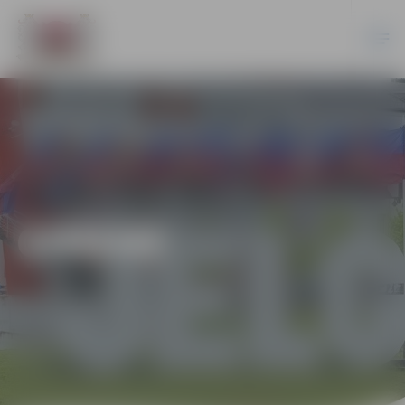
ĢIMENE