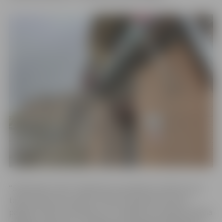
“Stāstnieku telts” darbosies no pulksten 12 līdz 14, un
tajā interesenti aicināti uzzināt “Academia Petrina”
pagalma vēstures līkločus un noslēpumus Ģederta Eliasa