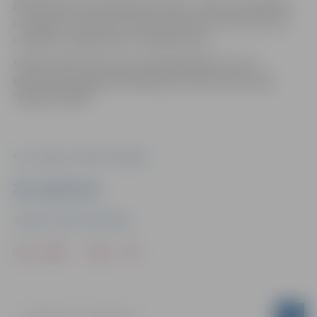
Bibliotēka aicina rūpēties par dabu. Tāpēc apmeklētāji
uz Pagalma svētkiem aicināti ierasties ar savu krūzi, lai
cienātos ar organizatoru sarūpētu tēju.
Svētku laikā savas durvis apmeklētajiem vērs arī
bibliotēkas pagalmā Akadēmijas 28-59 esošā studija
“Mākslu RŪME”.
Foto: Jelgavas Pilsētas bibliotēka
Ziņu sagatavoja
Jelgavas Pilsētas bibliotēka
Drukāt
Dalīties