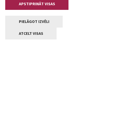
APSTIPRINĀT VISAS
PIELĀGOT IZVĒLI
ATCELT VISAS
Kontakti
Jelgavas valstpilsētas pašvaldība
Lielā iela 11, Jelgava, LV-3001
+371 63005522
pasts@jelgava.lv