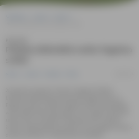
Sākumlapa
Jaunumi
Ģimene
Pilsētas bibliotēkā notiks Pagalma svētki
Klausīties
Pilsētas bibliotēkā notiks Pagalma
svētki
18/04/2024
Ģimene
Jaunumi
Pasākumi
Pilsēta
28. aprīlī no pulksten 12 līdz 15 Jelgavas Pilsētas
bibliotēka Akadēmijas ielā 26 ielūdz jelgavniekus uz
Pagalma svētku svinībām. Pagalma svētku apmeklētāji
varēs spēlēt lielformāta spēles, locīt origami, darboties
sajūtu stūrītī, apmeklēt “Stāstnieku telti”, aplūkot
izstādi “Jelgavas grāmatizdevēji”, kā arī pagalma svētkos
darbosies plaukts “Lasītājs dāvina lasītājam”.