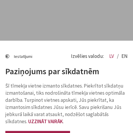
Izvēlies valodu:
LV
EN
Iestatījumi
Paziņojums par sīkdatnēm
Šī tīmekļa vietne izmanto sīkdatnes. Piekrītot sīkdatņu
izmantošanai, tiks nodrošināta tīmekļa vietnes optimāla
darbība. Turpinot vietnes apskati, Jūs piekrītat, ka
izmantosim sīkdatnes Jūsu ierīcē. Savu piekrišanu Jūs
jebkurā laikā varat atsaukt, nodzēšot saglabātās
sīkdatnes.
UZZINĀT VAIRĀK
.