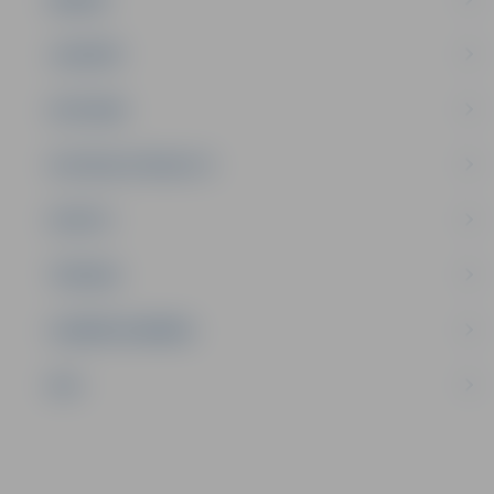
JAUNIEŠI
SATIKSME
SOCIĀLAIS ATBALSTS
SPORTS
TŪRISMS
UZŅĒMĒJDARBĪBA
NVO