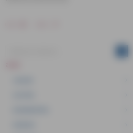
Drukāt
Dalīties
ZIŅAS
JAUNUMI
IZGLĪTĪBA
NODARBINĀTĪBA
PASĀKUMI