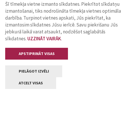
Šī tīmekļa vietne izmanto sīkdatnes. Piekrītot sīkdatņu
izmantošanai, tiks nodrošināta tīmekļa vietnes optimāla
darbība. Turpinot vietnes apskati, Jūs piekrītat, ka
izmantosim sīkdatnes Jūsu ierīcē. Savu piekrišanu Jūs
jebkurā laikā varat atsaukt, nodzēšot saglabātās
sīkdatnes.
UZZINĀT VAIRĀK
.
APSTIPRINĀT VISAS
PIELĀGOT IZVĒLI
ATCELT VISAS