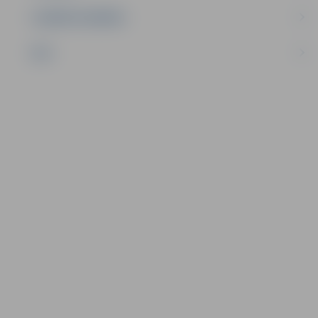
UZŅĒMĒJDARBĪBA
NVO