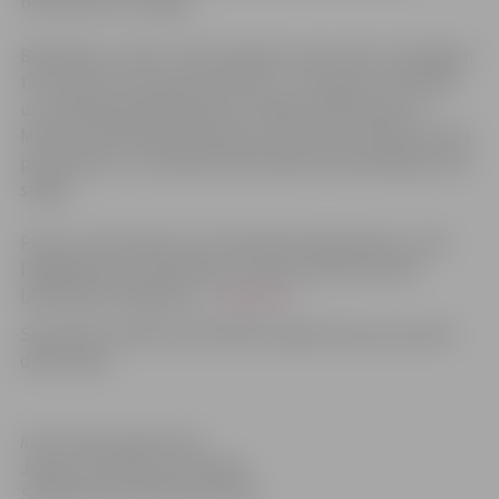
bibliotēka būs slēgta.
Bibliotēka „Zinītis” darba dienās saviem lasīt cienītājiem
tiks atvērta no pulksten 10 līdz 17, savukārt sestdienās
un svētdienās bibliotēka būs slēgta. Pārlielupes un
Miezītes bibliotēka darbosies no pulksten 10 līdz 18, bet
pirmdienās un svētdienās bibliotēka apmeklētājiem būs
slēgta.
Precīzu informāciju par Zinātniskās bibliotēkas un tās
filiāļbibliotēku darba laiku vasaras mēnešos skatīt
bibliotēkas mājaslapā –
www.jzb.lv
Septembrī pilsētas bibliotēkas atgriezīsies pie ierastā
darba laika.
Informācija sagatavota
Jelgavas pilsētas pašvaldības
Sabiedrisko attiecību pārvaldē