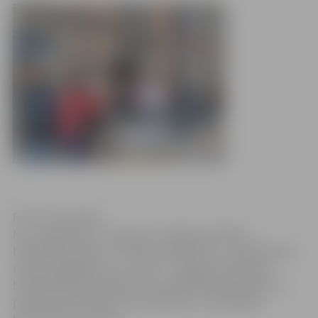
Foto: Ivars Veiliņš
No 1. jūnija līdz 31. augustam Jelgavas pilsētas
bibliotēkas pāriet uz vasaras darba laiku, un šāds darba
režīms saglabāsies visu vasaru. Jelgavas Zinātniskā
bibliotēka darba dienās savus apmeklētājus gaidīs no
pulksten 10 līdz 18, bet sestdienās un svētdienās