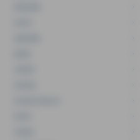
PAŠVALDĪBA
PILSĒTA
SABIEDRĪBA
ĢIMENE
JAUNIEŠI
SATIKSME
SOCIĀLAIS ATBALSTS
SPORTS
TŪRISMS