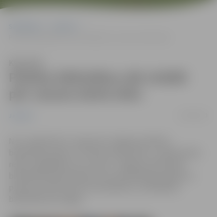
Sākumlapa
Jaunumi
Pilsētas bibliotēkas sāk strādāt pēc vasaras darba laika
Klausīties
Pilsētas bibliotēkas sāk strādāt
pēc vasaras darba laika
01/06/2013
Jaunumi
No 1. jūnija līdz 31. augustam Jelgavas pilsētas
bibliotēkas pāriet uz vasaras darba laiku, un šāds darba
režīms saglabāsies visu vasaru. Jelgavas Zinātniskā
bibliotēka darba dienās savus apmeklētājus gaidīs no
pulksten 10 līdz 18, bet sestdienās un svētdienās
bibliotēka būs slēgta.