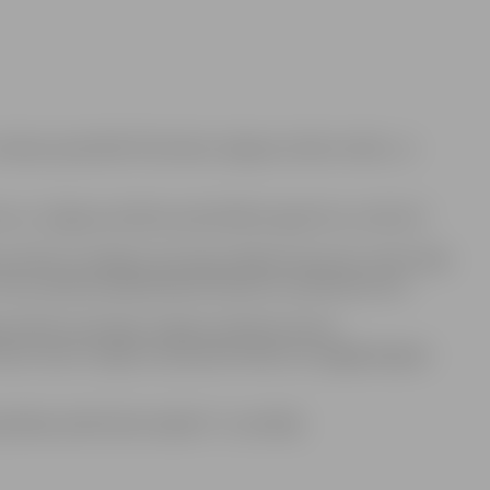
z maksas apmeklēt Ā.Alunāna Jelgavas teātra izrādi „Jo
e un Jelgavas pilsētas pašvaldības aģentūra „Kultūra”.
sten 9 līdz 14 Jelgavā, Hercoga Jēkaba laukumā, notiks Zāļu
n vērot pilsētas pašdarbības kolektīvu priekšnesumus.
avniekiem pasniegs Jelgavas pilsētas domes
 mazie Jāņi un Līgas, kas pasaulē nākuši no pagājušā gada
tākais pilsētvides objekts” uzvarētāji.