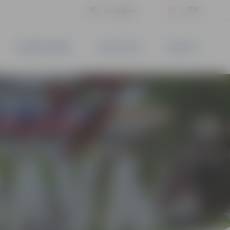
LV
EN
Iestatījumi
UZŅĒMĒJDARBĪBA
PAKALPOJUMI
KONTAKTI