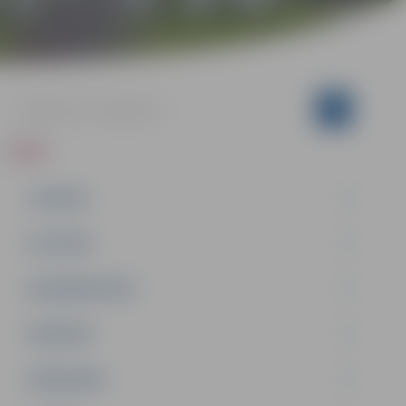
ZIŅAS
JAUNUMI
IZGLĪTĪBA
NODARBINĀTĪBA
PASĀKUMI
PAŠVALDĪBA