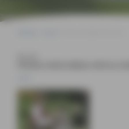
Sākumlapa
Jaunumi
Pilsētas iedzīvotājiem dāvina izrādi
Klausīties
Pilsētas iedzīvotājiem dāvina izr
Jaunumi