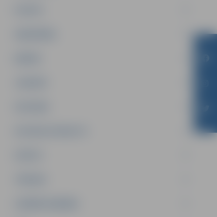
PILSĒTA
SABIEDRĪBA
ĢIMENE
JAUNIEŠI
SATIKSME
SOCIĀLAIS ATBALSTS
SPORTS
TŪRISMS
UZŅĒMĒJDARBĪBA