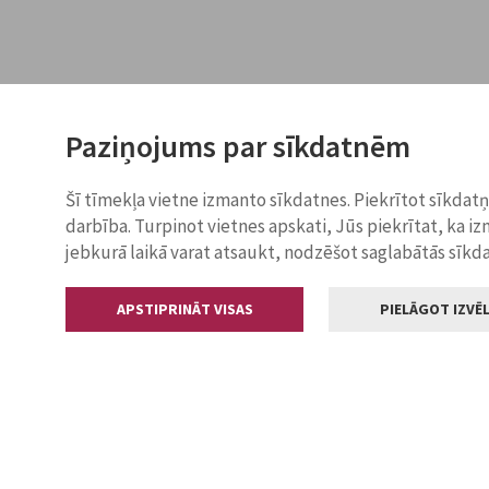
Paziņojums par sīkdatnēm
Šī tīmekļa vietne izmanto sīkdatnes. Piekrītot sīkdat
darbība. Turpinot vietnes apskati, Jūs piekrītat, ka i
jebkurā laikā varat atsaukt, nodzēšot saglabātās sīkd
APSTIPRINĀT VISAS
PIELĀGOT IZVĒL
Kontakti