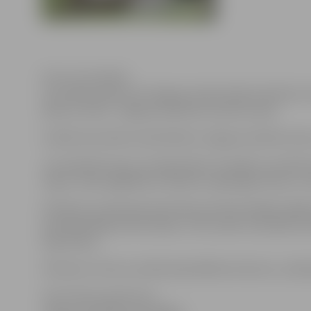
Foto: Ivars Veiliņš
22. jūnijā pulksten 18 Jelgavas iedzīvotāji aicināti be
pliks, jo traks” Jelgavas pilsētas kultūras namā.
Izrādi pirmssvētku dienā dāvina Jelgavas pilsētas dom
Jau iepriekš ziņots, ka Līgo dienā, 23. jūnijā, no pulk
tirgus. Varēs iegādāties svētkiem vajadzīgas lietas u
Pulksten 11 piemiņas karotītes jaundzimušajiem jelg
priekšsēdētājs Andris Rāviņš. Tiks sveikti arī pilsētas
Līgo dienas.
Pulksten 12 tiks sumināti pašvaldības konkursa „Sakop
Informācija sagatavota