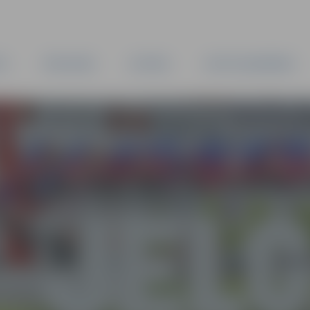
TA
PAŠVALDĪBA
IESTĀDES
KAPITĀLSABIEDRĪBAS