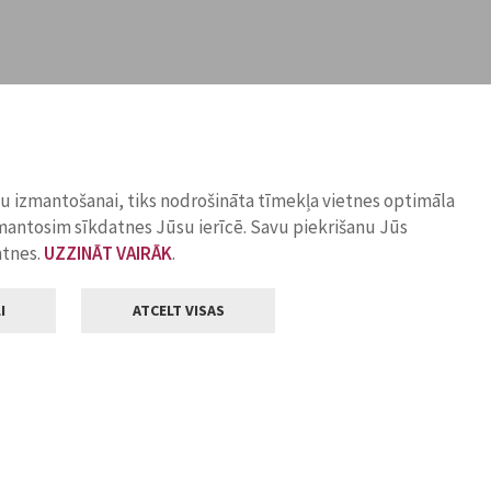
ņu izmantošanai, tiks nodrošināta tīmekļa vietnes optimāla
zmantosim sīkdatnes Jūsu ierīcē. Savu piekrišanu Jūs
atnes.
UZZINĀT VAIRĀK
.
I
ATCELT VISAS
Klientu apkalpošana