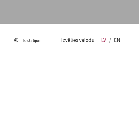
Izvēlies valodu:
LV
EN
Iestatījumi
Lapas karte