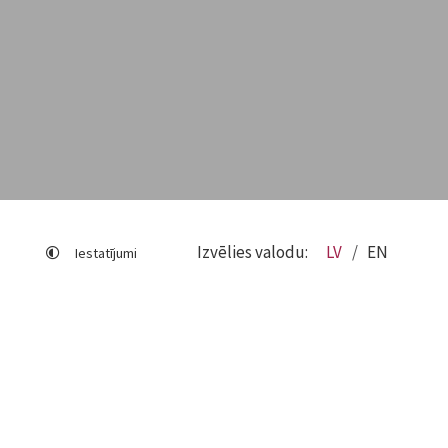
Izvēlies valodu:
LV
EN
Iestatījumi