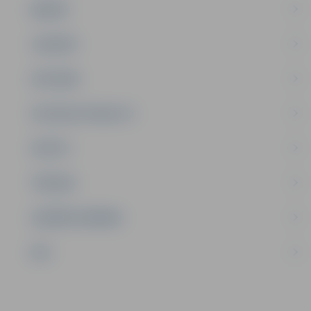
ĢIMENE
JAUNIEŠI
SATIKSME
SOCIĀLAIS ATBALSTS
SPORTS
TŪRISMS
UZŅĒMĒJDARBĪBA
NVO