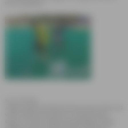
sezonas atklāšanai.
Foto: ZOC arhīvs
Jelgavas pilsētas publiskās slidotavas laukums Pasta salā
vasaras mēnešos tika aprīkots ar multifunkcionālu
segumu, lai tā būtu pieejama apmeklētājiem arī gada