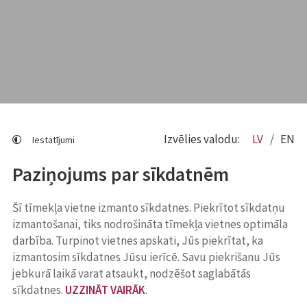
Izvēlies valodu:
LV
EN
Iestatījumi
Paziņojums par sīkdatnēm
Šī tīmekļa vietne izmanto sīkdatnes. Piekrītot sīkdatņu
izmantošanai, tiks nodrošināta tīmekļa vietnes optimāla
darbība. Turpinot vietnes apskati, Jūs piekrītat, ka
izmantosim sīkdatnes Jūsu ierīcē. Savu piekrišanu Jūs
jebkurā laikā varat atsaukt, nodzēšot saglabātās
sīkdatnes.
UZZINĀT VAIRĀK
.