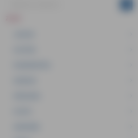
ZIŅAS
JAUNUMI
IZGLĪTĪBA
NODARBINĀTĪBA
PASĀKUMI
PAŠVALDĪBA
PILSĒTA
SABIEDRĪBA