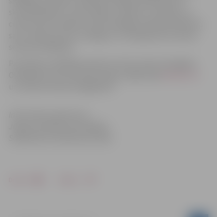
siltākajos mēnešos. Slidotavā varēja nodarboties ar
skrituļslidošanu,
inline
hokeju, florbolu, strītbolu un
citiem sporta veidiem. No šīs nedēļas publiskā slidotava
savu vasaras sezonu noslēgusi un tiek gatavota ziemas
sezonas atklāšanai.
Par plānoto atklāšanas datumu tiks izziņots Zemgales
Olimpiskā centra Facebook lapā, mājas lapā
www.zoc.lv
un Twitter kontā: ZemgalesOC.
Informācija sagatavota
Jelgavas pilsētas pašvaldības
Sabiedrisko attiecību pārvaldē
Drukāt
Dalīties