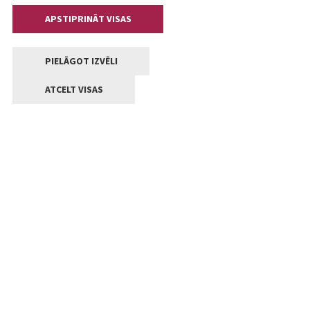
APSTIPRINĀT VISAS
PIELĀGOT IZVĒLI
ATCELT VISAS
Kontakti
Jelgavas valstpilsētas pašvaldība
Lielā iela 11, Jelgava, LV-3001
+371 63005522