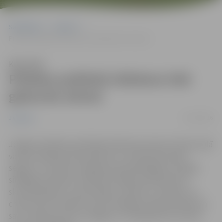
Sākumlapa
Jaunumi
Pilsētas publiskā slidotava tiek gatavota ziemai
Klausīties
Pilsētas publiskā slidotava tiek
gatavota ziemai
13/10/2016
Jaunumi
Jelgavas pilsētas publiskās slidotavas laukums Pasta salā
vasaras mēnešos tika aprīkots ar multifunkcionālu
segumu, lai tā būtu pieejama apmeklētājiem arī gada
siltākajos mēnešos. Slidotavā varēja nodarboties ar
skrituļslidošanu, inline hokeju, florbolu, strītbolu un
citiem sporta veidiem. No šīs nedēļas publiskā slidotava
savu vasaras sezonu noslēgusi un tiek gatavota ziemas