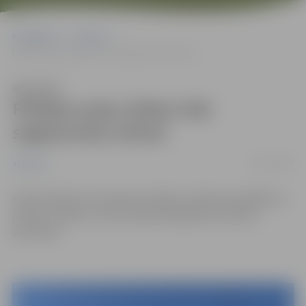
Sākumlapa
Jaunumi
Pilsētas puķu dobes tiek sagatavotas ziemai
Klausīties
Pilsētas puķu dobes tiek
sagatavotas ziemai
18/10/2021
Jaunumi
Kad laukā kļuvis ievērojami vēsāks, pilsētas apstādījumi
parkos, skvēros un ielu malās tiek gatavoti ziemas
periodam.