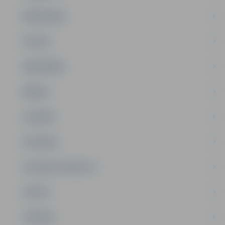
PAŠVALDĪBA
PILSĒTA
SABIEDRĪBA
ĢIMENE
JAUNIEŠI
SATIKSME
SOCIĀLAIS ATBALSTS
SPORTS
TŪRISMS