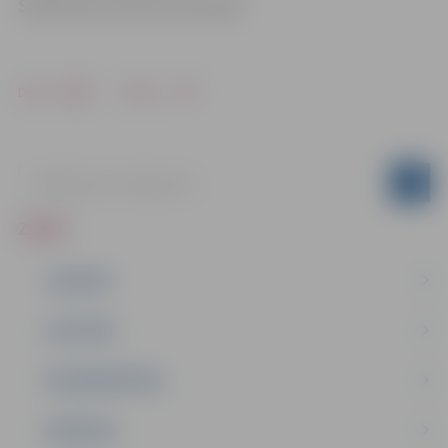
Sabiedrisko attiecību pārvaldē
Drukāt
Dalīties
ZIŅAS
JAUNUMI
IZGLĪTĪBA
NODARBINĀTĪBA
PASĀKUMI