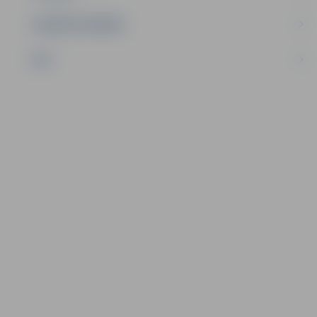
UZŅĒMĒJDARBĪBA
NVO