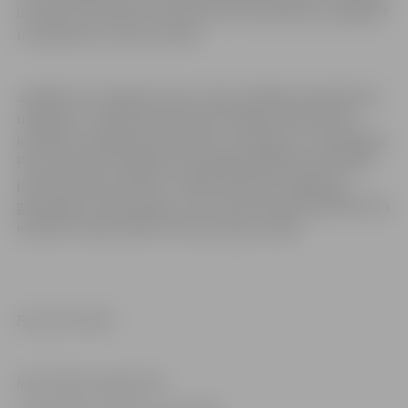
izņemtas. Savukārt ziemcietes tiks ieziemotas, nogriežot
un apsedzot ar skuju zariem.
Jāpiebilst, ka šogad vasaras ziedu stādīšana pilsētā tika
uzsākta 12. maijā, kad Hercoga Jēkaba laukumā tika
iestādītas augstās leduspuķes, cinerārijas un stepjulīgas.
Pēc tam puķu stādīšana turpinājās pārējās puķu dobēs
pilsētā. Šovasar pilsētu rotāja samtenes, begonijas,
graudzāles, leduspuķes un citi ziedi. Kopumā pilsētā tika
iestādīti vairāk nekā 67 tūkstoši puķu stādu.
Foto: SIA “Kulk”
Informācija sagatavota