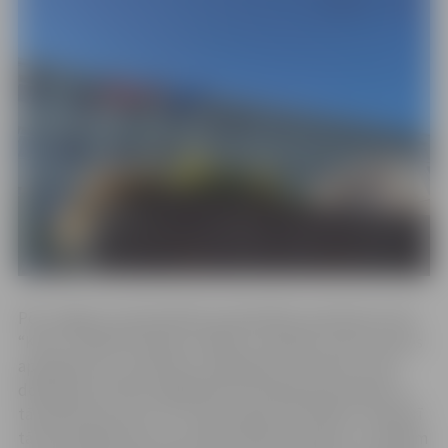
Pēc Jelgavas valstspilsētas pašvaldības pasūtījuma SIA
“Kulk” Labiekārtošanas nodaļa no augsnes izņem vasaras
apstādījumus, piemēram, begonijas, samtenes. Puķu
dobēs gan vēl tiek saglabātas atsevišķas graudzāles, jo
tās labi pacieš salu un turpina izgreznot pilsētu. Pavasarī
tās tiks apgrieztas vai, ja nebūs pārziemojušas, no dobēm