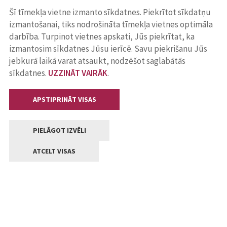
Šī tīmekļa vietne izmanto sīkdatnes. Piekrītot sīkdatņu
izmantošanai, tiks nodrošināta tīmekļa vietnes optimāla
darbība. Turpinot vietnes apskati, Jūs piekrītat, ka
izmantosim sīkdatnes Jūsu ierīcē. Savu piekrišanu Jūs
jebkurā laikā varat atsaukt, nodzēšot saglabātās
sīkdatnes.
UZZINĀT VAIRĀK
.
APSTIPRINĀT VISAS
PIELĀGOT IZVĒLI
ATCELT VISAS