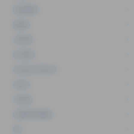
SABIEDRĪBA
ĢIMENE
JAUNIEŠI
SATIKSME
SOCIĀLAIS ATBALSTS
SPORTS
TŪRISMS
UZŅĒMĒJDARBĪBA
NVO