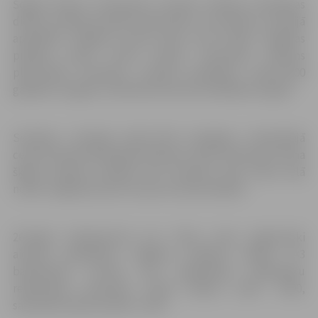
Šogad ikviens interesents aicināts pilsētas dzimšanas
dienas svinības pavadīt īpaši aktīvi un sestdien, 25.maijā
apmeklēt Jelgavas sporta halli, kurā notiks Jelgavas
pilsētas kausa izcīņa karatē. Sacensību sākums
plkst.10:00. Savukārt, Lielupē piektdien, plkst.12:00
gaidāma Jelgavas Jahtkluba sezonas atklāšanas regate.
Sestdien, 26.maijā plkst.11:00 Zemgales olimpiskajā
centrā notiks Olimpiskā čempiona Jāņa Lūša kausa izcīņa
šķēpa mešanā, paralēli tam Lielupes upē, Pasta salā
notiks Jelgavas junioru kausa izcīņa burāšanā.
26.maijā stāvlaukumā pie Pasta salas jelgavnieki
aicināti
piedalīties Jelgavas pilsētas svētku 3×3
basketbola turnīrā. Ielu basketbola dalībnieku
reģistrācija sacensību dienā sāksies plkst. 10:00,
sacensību sākums plkst. 11:00.