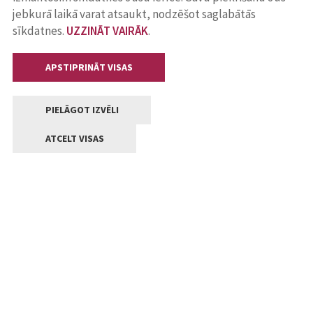
jebkurā laikā varat atsaukt, nodzēšot saglabātās
sīkdatnes.
UZZINĀT VAIRĀK
.
APSTIPRINĀT VISAS
PIELĀGOT IZVĒLI
ATCELT VISAS
Kontakti
Jelgavas valstpilsētas pašvaldība