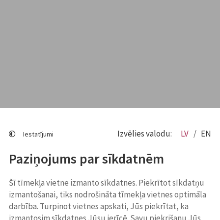
Izvēlies valodu:
LV
EN
Iestatījumi
Paziņojums par sīkdatnēm
Šī tīmekļa vietne izmanto sīkdatnes. Piekrītot sīkdatņu
izmantošanai, tiks nodrošināta tīmekļa vietnes optimāla
darbība. Turpinot vietnes apskati, Jūs piekrītat, ka
izmantosim sīkdatnes Jūsu ierīcē. Savu piekrišanu Jūs