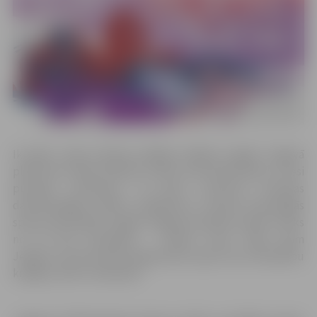
Ik gadu maija mēneša pēdējā nedēļas nogalē Jelgavā
plaši tiek svinēti pilsētas svētki, kad iedzīvotāji un viesi
pulcējas vienkopus, lai gūtu pozitīvas emocijas
daudzveidīgos svētku pasākumos, tostarp draudzīgās
sporta aktivitātēs. Šogad Jelgavas pilsētas svētki notiks
no 24. līdz 26.maijam – svētku moto “Mēs esam
Jelgava” aicina ikvienu jelgavnieku sajust savu līdzdalību
kopīgo svētku veidošanā.