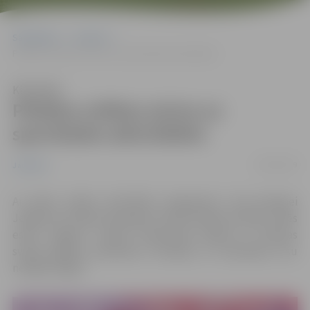
Sākumlapa
Jaunumi
Pilsētas svētkos aicina uz sportiskām aktivitātēm
Klausīties
Pilsētas svētkos aicina uz
sportiskām aktivitātēm
10/05/2019
Jaunumi
Ar plašu svētku aktivitāšu programmu visai ģimenei
Jelgavā no 24.līdz 26.maijam svinēs Pilsētas svētkus “Mēs
esam Jelgava”. Svētki tradicionāli sāksies ar Pilsētas
svētku gājienu piektdien, 24.maijā, un turpināsies visu
nedēļas nogali.