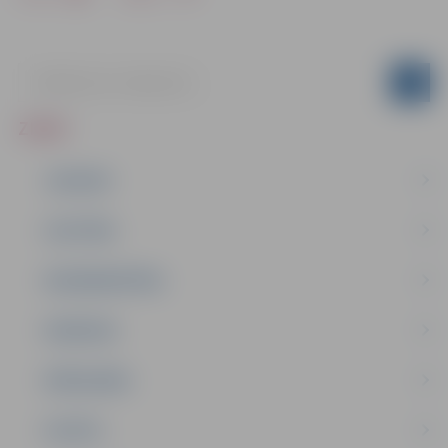
ZIŅAS
JAUNUMI
IZGLĪTĪBA
NODARBINĀTĪBA
PASĀKUMI
PAŠVALDĪBA
PILSĒTA