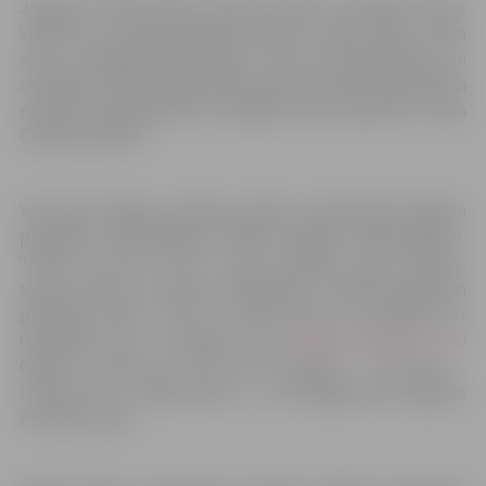
Jelgavas 754.dzimšanas dienas svinību centrālās norises
vietas būs Hercoga Jēkaba laukums, Raiņa Parks, Pasta
sala un Zemgales Olimpiskais centrs, bet piektdienas un
sestdienas vakarā jelgavniekus priecēs svētku uguņošana
mūzikas pavadījumā, ko vislabāk varēs izbaudīt no Jāņa
Čakstes bulvāra.
Visi kopā Jelgavas pilsētas svētkus tradicionāli atklāsim
piektdien, 24.maijā plkst. 18:00 ar kopīgu svētku gājienu.
“Sporta servisa centrs” aicina pilsētas sporta skolas,
sporta klubus un sporta līdzjutējus pulcēties gājienam
piektdien plkst. 17:30 uz Lielās ielas no krustojuma ar
O.Kalpaka ielu uz Dobeles pusi
(shēmā atzīme Nr. 11)
Gājiens virzīsies pa Lielo ielu maršrutā – Lielā iela –
Uzvaras iela – Kr.Barona iela –, un noslēgsies pie Jelgavas
Kultūras nama.