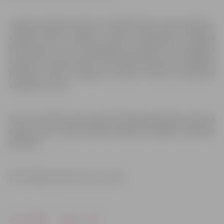
Jelgavas pilsētas svētku 3×3 basketbola turnīra mērķis ir
veicināt aktīvā atpūtas nozīmi, popularizēt veselīgu
dzīvesveidu un 3×3 basketbolu kā spēli, kas pieejama
ikvienam interesentam. Plkst.12:00 Pasta salas volejbola
laukumā notiks Jelgavas pilsētas svētku pludmales
volejbola turnīrs.
Visu trīs svētku dienu garumā Hercoga Jēkaba laukuma
zaļajā zonā un Raiņa parkā atradīsies dažādas atrakcijas
bērniem.
Informācija: Sporta servisa centrs
Drukāt
Dalīties