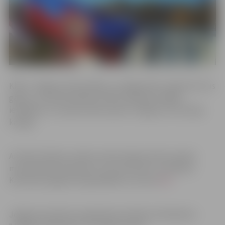
Klāt ir Jelgavas 754. jubileja, un jelgavnieki, tāpat kā citus
gadus, ir aicināti Pilsētas svētku laikā pie mājām,
iestādēm un uzņēmumiem pacelt Jelgavas vai Latvijas
karogu.
Arī šajos Pilsētas svētkos iedzīvotāji aicināti izveidot
mazo pilsētas karodziņu, ko ņemt līdzi uz svētkiem.
Karodziņa sagatavi lejupielādei var atrast
šeit.
Jelgavas karodziņu izgriešanai atradīsi arī laikraksta