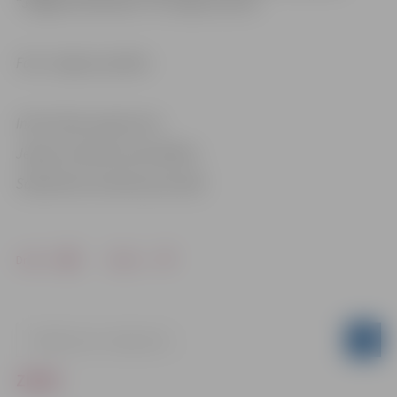
“Jelgavas Vēstnesis” 23. maija numurā.
Foto: Jelgavas pilsēta
Informācija sagatavota
Jelgavas pilsētas pašvaldības
Sabiedrisko attiecību pārvaldē
Drukāt
Dalīties
ZIŅAS