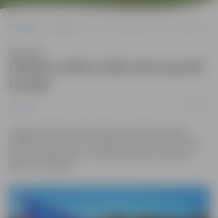
Sākumlapa
Jaunumi
Pilsētas svētku laikā aicina pacelt karogu
Klausīties
Pilsētas svētku laikā aicina pacelt
karogu
14/05/2019
Jaunumi
Jelgavas pilsētas svētku laikā no 23. līdz 26. maijam
pilsētas iedzīvotāji un juridiskās personas tiek aicinātas
pacelt Latvijas Valsts vai Jelgavas pilsētas karogu pie
ēkām un iestādēm.