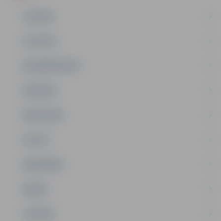
JAUNUMI
IZGLĪTĪBA
NODARBINĀTĪBA
PASĀKUMI
PAŠVALDĪBA
PILSĒTA
SABIEDRĪBA
ĢIMENE
JAUNIEŠI