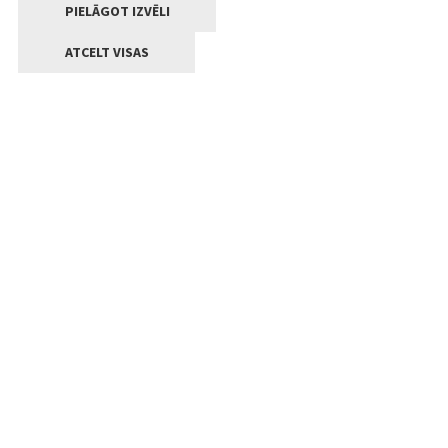
PIELĀGOT IZVĒLI
ATCELT VISAS
Kontakti
Jelgavas valstpilsētas pašvaldība
Lielā iela 11, Jelgava, LV-3001
+371 63005522
pasts@jelgava.lv
Klientu apkalpošana