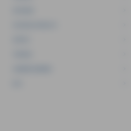
SATIKSME
SOCIĀLAIS ATBALSTS
SPORTS
TŪRISMS
UZŅĒMĒJDARBĪBA
NVO