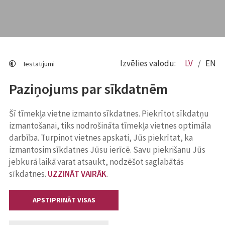
Izvēlies valodu:
LV
EN
Iestatījumi
Paziņojums par sīkdatnēm
Šī tīmekļa vietne izmanto sīkdatnes. Piekrītot sīkdatņu
izmantošanai, tiks nodrošināta tīmekļa vietnes optimāla
darbība. Turpinot vietnes apskati, Jūs piekrītat, ka
izmantosim sīkdatnes Jūsu ierīcē. Savu piekrišanu Jūs
jebkurā laikā varat atsaukt, nodzēšot saglabātās
sīkdatnes.
UZZINĀT VAIRĀK
.
APSTIPRINĀT VISAS