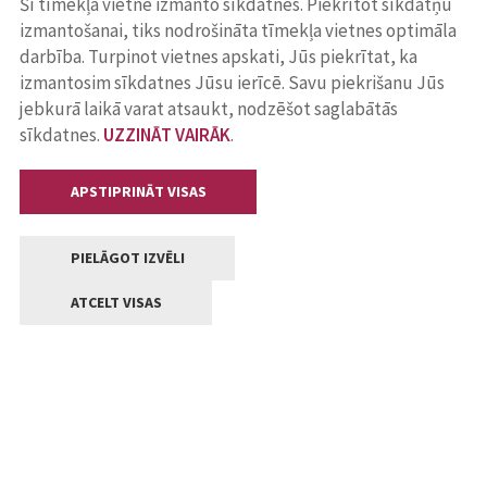
Šī tīmekļa vietne izmanto sīkdatnes. Piekrītot sīkdatņu
izmantošanai, tiks nodrošināta tīmekļa vietnes optimāla
darbība. Turpinot vietnes apskati, Jūs piekrītat, ka
izmantosim sīkdatnes Jūsu ierīcē. Savu piekrišanu Jūs
jebkurā laikā varat atsaukt, nodzēšot saglabātās
sīkdatnes.
UZZINĀT VAIRĀK
.
APSTIPRINĀT VISAS
PIELĀGOT IZVĒLI
ATCELT VISAS