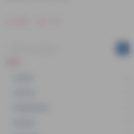
Drukāt
Dalīties
ZIŅAS
JAUNUMI
IZGLĪTĪBA
NODARBINĀTĪBA
PASĀKUMI