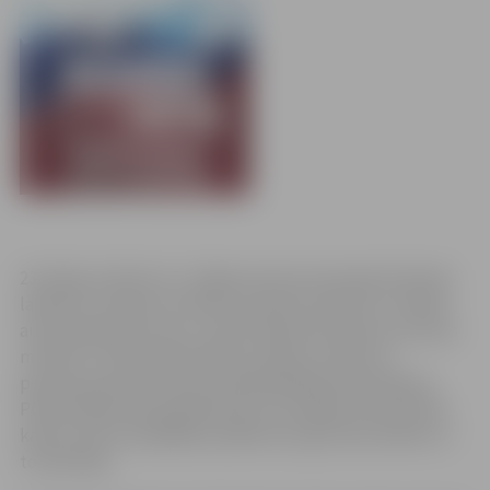
23.maijā, pulksten 11 Jelgavas pils aicina iepazīt baroka
laikmetu Latvijā un Eiropā, savukārt pulksten 17.30 pils
aulā izskanēs koncerts „Zelta laikmeta baroka virsotnes
mūzikā”. Tradicionāli pilsētas svētkos notiek arī
pieņemšanas pie domes priekšsēdētāja Andra Rāviņa.
Pieņemšanās tiks godināti pāri, kas šogad atzīmē Zelta
kāzas, kā arī olimpiādēs panākumus guvušie skolēni un
to skolotāji.