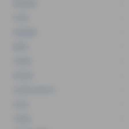
PAŠVALDĪBA
PILSĒTA
SABIEDRĪBA
ĢIMENE
JAUNIEŠI
SATIKSME
SOCIĀLAIS ATBALSTS
SPORTS
TŪRISMS