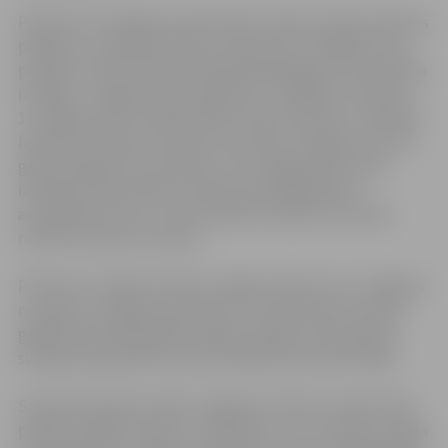
Pulksten 10 Jelgavas pils dienvidu vārtos notiks piemiņas
plāksnes „Francijas karalim Luijam XVII” atklāšana, bet
pulksten 10.30 Sudraba zālē apmeklētājiem būs skatāma
izstādes „Jelgavas pils pastkartes” atklāšana. Pulksten
11 Jelgavas pils Sudraba zālē notiks konference “Baroka
laikmets Latvijā un Eiropā”, kas veltīta Jelgavas pils 275
gadu jubilejai, bet pulksten 17.30 Jelgavas pils aulā
izskanēs kamerorķestra Sinfonietta Rīga Baroka
ansambļa koncerts „Zelta laikmeta baroka virsotnes
mūzikā”.
Ieeja bez maksas.
Pulksten 13 Ģederta Eliasa Jelgavas Vēstures un mākslas
muzejā uz svinīgo pieņemšanu ir aicināti pāri, kas 2012.
gadā atzīmē 50 kopdzīves gadu jubileju. Pieņemšanā
svinīgi tiks godināti 16 mūsu pilsētas pāri Zelta kāzās.
Savukārt pulksten 18.30 Jelgavas kultūras namā notiks
pilsētas labāko skolēnu, skolotāju un viņu vecāku svinīga