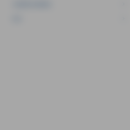
UZŅĒMĒJDARBĪBA
NVO