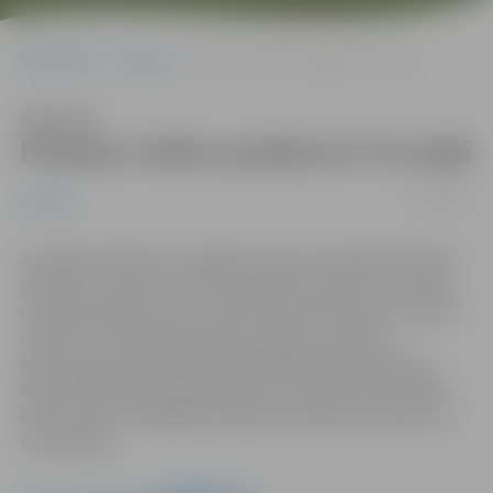
Sākumlapa
Jaunumi
Pilsētas svētku pasākumi 23.maijā
Klausīties
Pilsētas svētku pasākumi 23.maijā
23/05/2013
Jaunumi
23.maijā, pulksten 11 Jelgavas pils aicina iepazīt baroka
laikmetu Latvijā un Eiropā, savukārt pulksten 17.30 pils
aulā izskanēs koncerts „Zelta laikmeta baroka virsotnes
mūzikā”. Tradicionāli pilsētas svētkos notiek arī
pieņemšanas pie domes priekšsēdētāja Andra Rāviņa.
Pieņemšanās tiks godināti pāri, kas šogad atzīmē Zelta
kāzas, kā arī olimpiādēs panākumus guvušie skolēni un
to skolotāji.