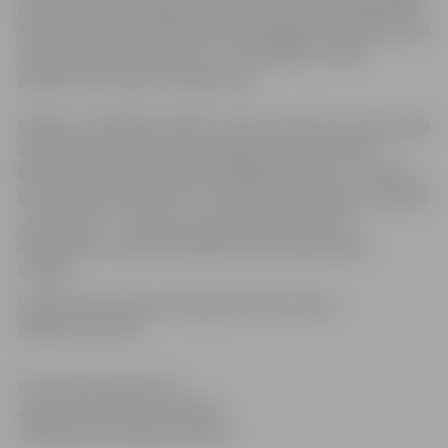
pieņemšana pie Jelgavas pilsētas domes priekšsēdētāja
Andra Rāviņa. Pieņemšanā par sasniegtajiem panākumiem
tiks godināts 101 skolēns un 71 skolotājs. Uz šiem
pasākumiem ieeja ar ielūgumiem.
Mākslas cienītājiem Pilsētas svētku laikā tiks dota iespēja
apmeklēt arī kādu izstādi. Jelgavas Sv.Trīsvienības
baznīcas tornī apskatāma fotogrāfiju izstāde „J.Čakstes
bulvāris laika ritējumā” un Lauras Vizbules gleznu izstādi
„Pa kāpnēm…”, kā arī torņa apkārtnē izvietota
Aleksandra un Mārītes Djačenko keramikas darbu
izstāde.
Vairāk informācija par šī gada pilsētas svētku
pasākumiem
šeit.
Informācija sagatavota
Jelgavas pilsētas pašvaldības
Sabiedrisko attiecību pārvaldē