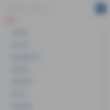
ZIŅAS
JAUNUMI
IZGLĪTĪBA
NODARBINĀTĪBA
PASĀKUMI
PAŠVALDĪBA
PILSĒTA
SABIEDRĪBA