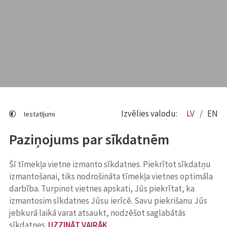
Izvēlies valodu:
LV
EN
Iestatījumi
Paziņojums par sīkdatnēm
Šī tīmekļa vietne izmanto sīkdatnes. Piekrītot sīkdatņu
izmantošanai, tiks nodrošināta tīmekļa vietnes optimāla
darbība. Turpinot vietnes apskati, Jūs piekrītat, ka
izmantosim sīkdatnes Jūsu ierīcē. Savu piekrišanu Jūs
jebkurā laikā varat atsaukt, nodzēšot saglabātās
sīkdatnes.
UZZINĀT VAIRĀK
.