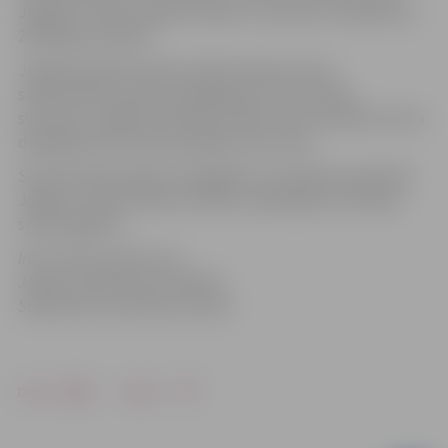
Jelgavai. Purpura ābeles (Malus x purpurea „Royalthy”)
2015.gada 29.maijs”.
Jelgavā pilsētas svētku laikā viesojas astoņu
sadraudzības pilsētu delegācijas, bet vēl sešas
sveicienus Jelgavai Pilsētas svētkos sūta attālināti. Katra
delegācija Pasta salā iestādīja vienu koku.
Sadraudzības pilsētu delegācijas, kas šodien ieradušās
Jelgavu sveikt Pilsētas svētkos, piedalījās arī Pilsētas
svētku gājienā.
Informācija sagatavota
Jelgavas pilsētas pašvaldības
Sabiedrisko attiecību pārvaldē
Drukāt
Dalīties