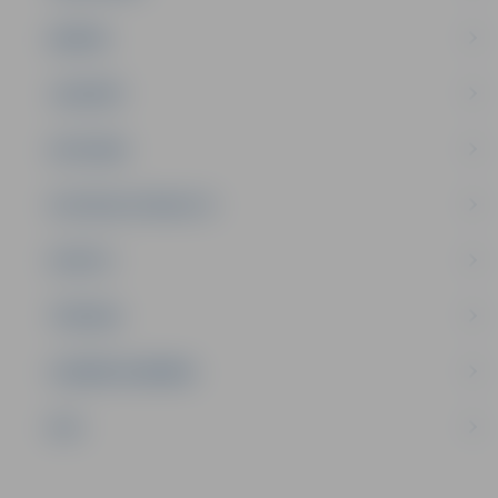
ĢIMENE
JAUNIEŠI
SATIKSME
SOCIĀLAIS ATBALSTS
SPORTS
TŪRISMS
UZŅĒMĒJDARBĪBA
NVO