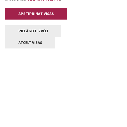
APSTIPRINĀT VISAS
PIELĀGOT IZVĒLI
ATCELT VISAS
Kontakti
Jelgavas valstpilsētas pašvaldība
Lielā iela 11, Jelgava, LV-3001
+371 63005522