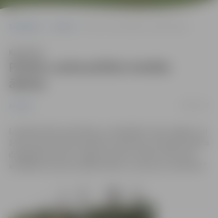
Sākumlapa
Jaunumi
Pilsētu sadraudzībai iestāda ābeles
Klausīties
Pilsētu sadraudzībai iestāda
ābeles
29/05/2015
Jaunumi
Lai apliecinātu draudzību un sadarbību starp Jelgavu un
14 tās sadraudzības pilsētām, piektdien, 29.maijā, pilsētu
delegācijas kopā ar Jelgavas domes vadību Pasta salā
iestādīja 15 purpura ābeles Malus x purpurea „Royalthy”.