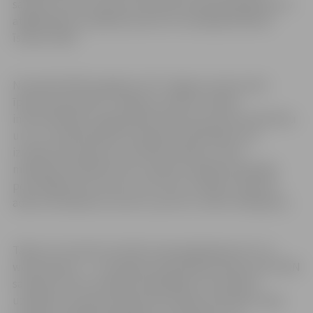
saņemtu savā e-pastā, bet portāls www.epakalpojumi.lv
atgādinājumu piedāvā nosūtīt arī mobilajā telefonā
īsziņas veidā.
Nomaksāt NĪN iespējams SIA “Jelgavas nekustamā
īpašuma pārvalde” norēķinu punktos, bankā,
internetbankā, rūpīgi pārliecinoties par konta atbilstību
un to, vai pārskaitījums adresēts pašvaldībai, kas
izsūtījusi paziņojumu par NĪN nomaksu, kā arī
maksājuma mērķī precīzi norādot nodokļa maksātāja
personīgā konta numuru par zemi un ēkām, īpašuma
adresi vai kadastra numuru, par kuru veikts maksājums.
Tāpat var izmantot portālu www.epakalpojumi.lv vai
www.latvija.lv – tur pieejami pašvaldības banku konti NĪN
samaksai, kā arī nodokļa maksātājam automātiski
uzrādās visa nepieciešamā informācija. Vienlaikus šajos