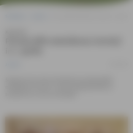
Sākumlapa
Jaunumi
Pirmais NĪN maksāšanas termiņš ir 1. aprīlis
Klausīties
Pirmais NĪN maksāšanas termiņš
ir 1. aprīlis
01/02/2019
Jaunumi
Šī gada pirmais nekustamā īpašuma nodokļa (NĪN)
maksāšanas termiņš ir 1. aprīlis. Aprēķināto NĪN var
samaksāt visu uzreiz vai pa daļām.