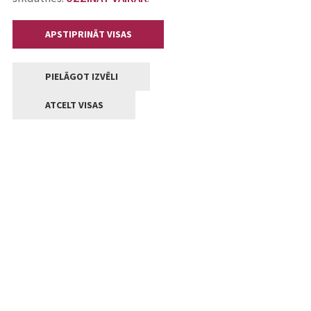
APSTIPRINĀT VISAS
PIELĀGOT IZVĒLI
ATCELT VISAS
Kontakti
Jelgavas valstpilsētas pašvaldība
Lielā iela 11, Jelgava, LV-3001
+371 63005522