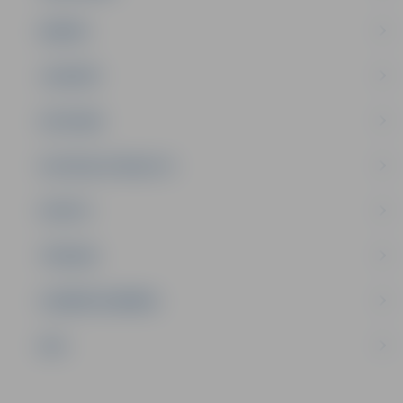
ĢIMENE
JAUNIEŠI
SATIKSME
SOCIĀLAIS ATBALSTS
SPORTS
TŪRISMS
UZŅĒMĒJDARBĪBA
NVO