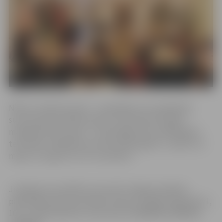
NĪN var maksāt avansā – samaksājot visu aprēķināto
summu gan par ēkām, gan par zemi līdz pirmajam
maksājuma termiņam – vai pa daļām līdz norādītajiem
termiņiem. Maksājuma termiņi 2019. gadā ir 1. aprīlis, 15.
maijs, 15. augusts un 15. novembris.
Jautājumus par NĪN var precizēt Jelgavas pilsētas
pašvaldības administrācijas Finanšu nodaļā Lielajā ielā 11,
107. un 108. kabinetā, vai pa tālruni 63005589, 63005491,