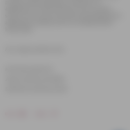
portālos nodokļa maksātājs var pieteikties, lai
atgādinājumu par NĪN samaksas termiņa tuvošanos
saņemtu savā e-pastā, bet portāls www.epakalpojumi.lv
atgādinājumu piedāvā nosūtīt arī mobilajā telefonā
īsziņas veidā.
Foto: Jelgavas pilsētas arhīvs
Informācija sagatavota
Jelgavas pilsētas pašvaldības
Sabiedrisko attiecību pārvaldē
Drukāt
Dalīties