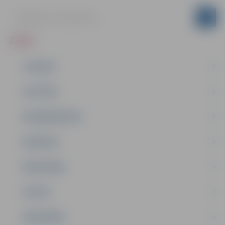
ZIŅAS
JAUNUMI
IZGLĪTĪBA
NODARBINĀTĪBA
PASĀKUMI
PAŠVALDĪBA
PILSĒTA
SABIEDRĪBA