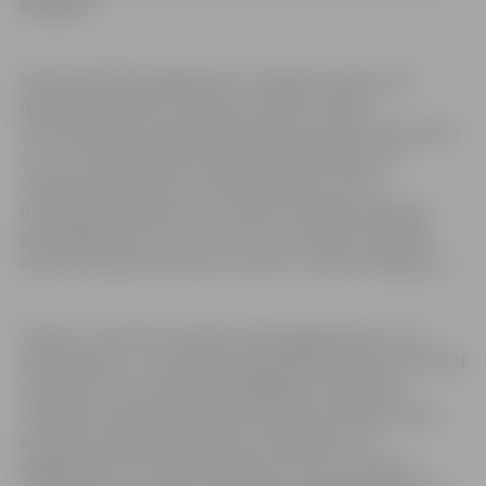
63005596.
Nomaksāt NĪN iespējams SIA “Jelgavas nekustamā
īpašuma pārvalde” norēķinu punktos, bankā,
internetbankā, rūpīgi pārliecinoties par konta atbilstību
un to, vai pārskaitījums adresēts pašvaldībai, kas
izsūtījusi paziņojumu par NĪN nomaksu, kā arī
maksājuma mērķī precīzi norādot nodokļa maksātāja
personīgā konta numuru par zemi un ēkām, īpašuma
adresi vai kadastra numuru, par kuru veikts maksājums.
Tāpat var izmantot portālu www.epakalpojumi.lv vai
www.latvija.lv – tur pieejami pašvaldības banku konti NĪN
samaksai, kā arī nodokļa maksātājam automātiski
uzrādās visa nepieciešamā informācija. Vienlaikus šajos
portālos nodokļa maksātājs var pieteikties, lai
atgādinājumu par NĪN samaksas termiņa tuvošanos