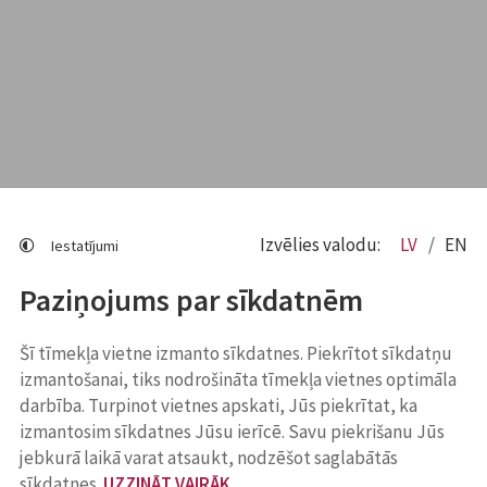
Izvēlies valodu:
LV
EN
Iestatījumi
Paziņojums par sīkdatnēm
Šī tīmekļa vietne izmanto sīkdatnes. Piekrītot sīkdatņu
izmantošanai, tiks nodrošināta tīmekļa vietnes optimāla
darbība. Turpinot vietnes apskati, Jūs piekrītat, ka
izmantosim sīkdatnes Jūsu ierīcē. Savu piekrišanu Jūs
jebkurā laikā varat atsaukt, nodzēšot saglabātās
sīkdatnes.
UZZINĀT VAIRĀK
.