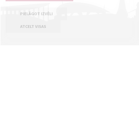
PIELĀGOT IZVĒLI
ATCELT VISAS
Kontakti
Jelgavas valstpilsētas pašvaldība
Lielā iela 11, Jelgava, LV-3001
+371 63005522
pasts@jelgava.lv