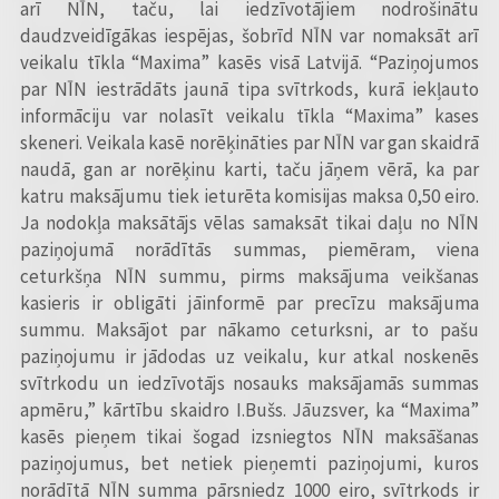
arī NĪN, taču, lai iedzīvotājiem nodrošinātu
daudzveidīgākas iespējas, šobrīd NĪN var nomaksāt arī
veikalu tīkla “Maxima” kasēs visā Latvijā. “Paziņojumos
par NĪN iestrādāts jaunā tipa svītrkods, kurā iekļauto
informāciju var nolasīt veikalu tīkla “Maxima” kases
skeneri. Veikala kasē norēķināties par NĪN var gan skaidrā
naudā, gan ar norēķinu karti, taču jāņem vērā, ka par
katru maksājumu tiek ieturēta komisijas maksa 0,50 eiro.
Ja nodokļa maksātājs vēlas samaksāt tikai daļu no NĪN
paziņojumā norādītās summas, piemēram, viena
ceturkšņa NĪN summu, pirms maksājuma veikšanas
kasieris ir obligāti jāinformē par precīzu maksājuma
summu. Maksājot par nākamo ceturksni, ar to pašu
paziņojumu ir jādodas uz veikalu, kur atkal noskenēs
svītrkodu un iedzīvotājs nosauks maksājamās summas
apmēru,” kārtību skaidro I.Bušs. Jāuzsver, ka “Maxima”
kasēs pieņem tikai šogad izsniegtos NĪN maksāšanas
paziņojumus, bet netiek pieņemti paziņojumi, kuros
norādītā NĪN summa pārsniedz 1000 eiro, svītrkods ir