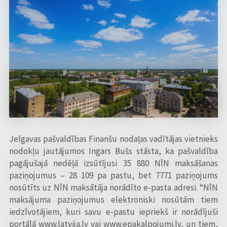
Jelgavas pašvaldības Finanšu nodaļas vadītājas vietnieks
nodokļu jautājumos Ingars Bušs stāsta, ka pašvaldība
pagājušajā nedēļā izsūtījusi 35 880 NĪN maksāšanas
paziņojumus – 28 109 pa pastu, bet 7771 paziņojums
nosūtīts uz NĪN maksātāja norādīto e-pasta adresi. “NĪN
maksājuma paziņojumus elektroniski nosūtām tiem
iedzīvotājiem, kuri savu e-pastu iepriekš ir norādījuši
portālā www.latvija.lv vai www.epakalpojumi.lv, un tiem,