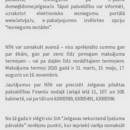
dome@dome.jelgava.lv. Tāpat pašvaldību var informēt,
uzrakstot elektronisko iesniegumu portālā
www.latvija.lv, e-pakalpojumos izvēloties opciju
“Iesniegums iestādei”.
NĪN var samaksāt avansā – visu aprēķināto summu gan
par ēkām, gan par zemi līdz pirmajam maksājuma
termiņam – vai pa daļām līdz norādītajiem termiņiem.
Maksājuma termiņi 2020. gadā ir 31. marts, 15. maijs, 17.
augusts un 16. novembris.
Jautājumus par NĪN var precizēt Jelgavas pilsētas
pašvaldības Finanšu nodaļā Lielajā ielā 11, 107. un 108.
kabinetā, vai pa tālruni 63005589, 63005491, 63005596.
No šā gada ir slēgti visi SIA “Jelgavas nekustamā īpašuma
pārvalde” norēķinu punkti, kur iepriekš varēja nomaksāt