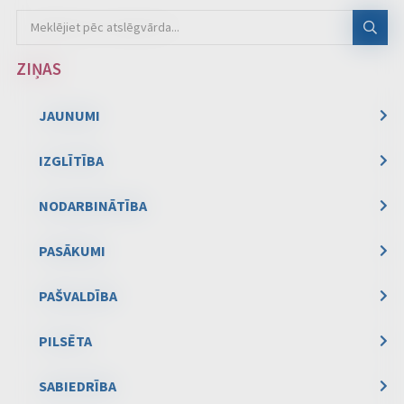
ZIŅAS
JAUNUMI
IZGLĪTĪBA
NODARBINĀTĪBA
PASĀKUMI
PAŠVALDĪBA
PILSĒTA
SABIEDRĪBA