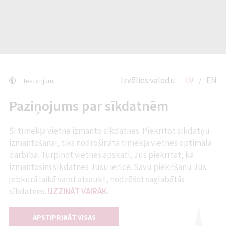
Izvēlies valodu:
LV
EN
Iestatījumi
Paziņojums par sīkdatnēm
Šī tīmekļa vietne izmanto sīkdatnes. Piekrītot sīkdatņu
izmantošanai, tiks nodrošināta tīmekļa vietnes optimāla
darbība. Turpinot vietnes apskati, Jūs piekrītat, ka
izmantosim sīkdatnes Jūsu ierīcē. Savu piekrišanu Jūs
jebkurā laikā varat atsaukt, nodzēšot saglabātās
sīkdatnes.
UZZINĀT VAIRĀK
.
APSTIPRINĀT VISAS