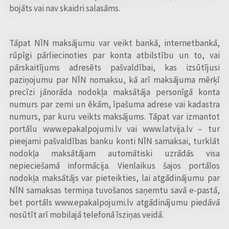
bojāts vai nav skaidri salasāms.
Tāpat NĪN maksājumu var veikt bankā, internetbankā,
rūpīgi pārliecinoties par konta atbilstību un to, vai
pārskaitījums adresēts pašvaldībai, kas izsūtījusi
paziņojumu par NĪN nomaksu, kā arī maksājuma mērķī
precīzi jānorāda nodokļa maksātāja personīgā konta
numurs par zemi un ēkām, īpašuma adrese vai kadastra
numurs, par kuru veikts maksājums. Tāpat var izmantot
portālu www.epakalpojumi.lv vai www.latvija.lv – tur
pieejami pašvaldības banku konti NĪN samaksai, turklāt
nodokļa maksātājam automātiski uzrādās visa
nepieciešamā informācija. Vienlaikus šajos portālos
nodokļa maksātājs var pieteikties, lai atgādinājumu par
NĪN samaksas termiņa tuvošanos saņemtu savā e-pastā,
bet portāls www.epakalpojumi.lv atgādinājumu piedāvā
nosūtīt arī mobilajā telefonā īsziņas veidā.