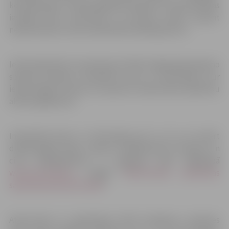
konsultācijas un nodrošinājušas atbalstu, lai ārstniecības
iestādes būtu informētas un pacienti varētu saņemt
nepieciešamos valsts apmaksātos pakalpojumus.
Iedzīvotāji aktīvi izmantojuši arī NVD mājaslapā pieejamo
speciāli izveidoto interaktīvo karti ar informāciju, kur
iedzīvotājiem vērsies, lai saņemtu medicīnisko palīdzību
akūtos gadījumos.
Interaktīvā karte un informācija par to, kur var atvērt
darbnespējas lapas, saņemt medikamentu receptes un
citus pakalpojumus, ir pieejama NVD mājaslapā
www.vmnvd.gov.lv
, sadaļā “
Medicīniskās palīdzības
saņemšana protesta laikā
“.
Atsaucoties uz vakardienas NVD aicinājumu, ģimenes