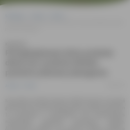
Sākumlapa
Jaunumi
Pilsēta
Pirmajā ģimenes ārstu protesta dienā nav novērots būtisks pacientu
plūsmas pieaugums
Klausīties
Pirmajā ģimenes ārstu protesta
dienā nav novērots būtisks
pacientu plūsmas pieaugums
04/07/2017
Jaunumi
Pilsēta
Nacionālais veselības dienests (NVD) informē, ka pirmajā
ģimenes ārstu protesta akcijas dienā, 3. jūlijā no pulksten
12, pacientiem ir nodrošinātas visas nepieciešamās
medicīniskās palīdzības saņemšanas iespējas.
Ārstniecības iestādēs nav novērots būtisks pacientu