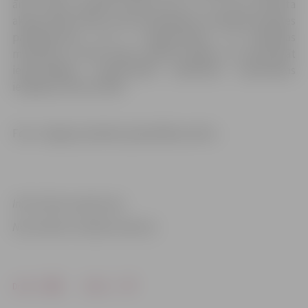
ārsti arvien aktīvāk informē par to, vai viņi protesta
akcijas laikā sniedz valsts apmaksātus veselības aprūpes
pakalpojumus. Tas ir nepieciešams, lai Veselības
ministrija un NVD varētu efektīvi plānot un nodrošināt
iedzīvotājiem medicīniskās palīdzības saņemšanas
iespējas protesta laikā.
Foto: Jelgavas pilsētas pašvaldības arhīvs
Informāciju sagatavoja
Nacionālais veselības dienests
Drukāt
Dalīties