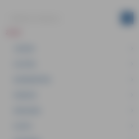
ZIŅAS
JAUNUMI
IZGLĪTĪBA
NODARBINĀTĪBA
PASĀKUMI
PAŠVALDĪBA
PILSĒTA