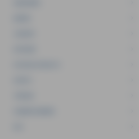
SABIEDRĪBA
ĢIMENE
JAUNIEŠI
SATIKSME
SOCIĀLAIS ATBALSTS
SPORTS
TŪRISMS
UZŅĒMĒJDARBĪBA
NVO