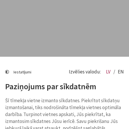
Izvēlies valodu:
LV
EN
Iestatījumi
Paziņojums par sīkdatnēm
Šī tīmekļa vietne izmanto sīkdatnes. Piekrītot sīkdatņu
izmantošanai, tiks nodrošināta tīmekļa vietnes optimāla
darbība. Turpinot vietnes apskati, Jūs piekrītat, ka
izmantosim sīkdatnes Jūsu ierīcē. Savu piekrišanu Jūs
jebkurā laikā varat atsaukt, nodzēšot saglabātās