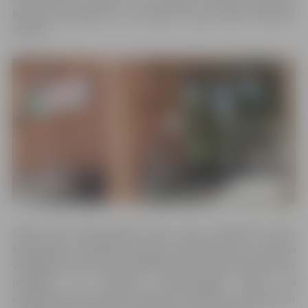
plūsmas pieaugums, un iestādes turpina darbu ikdienas
režīmā.
Laikā, kad daļa ģimenes ārstu vairs nesniedza valsts
apmaksātus veselības aprūpes pakalpojumus, pacienti
visbiežāk vērsušies pie dežūrārstiem un citās ārstniecības
iestādēs, lai saņemtu darbnespējas lapas vai
medikamentu receptes. Retāk, lai saņemtu nosūtījumu