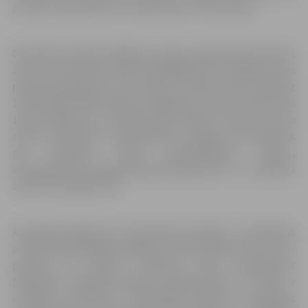
pie ārsta-speciālista vai medicīnisku konsultāciju.
Diennakts režīmā strādājis arī valsts organizētais Ģimenes
ārstu konsultatīvais tālrunis 66016001, taču lielāks zvanu
plūsmas pieaugums nav novērots. Laikā no plkst. 8.00 līdz
17.00 medicīnisku padomu vēlējušies saņemt vairāk nekā
160 zvanītāji, kas ir mazāk nekā pa dienu saņemto zvanu
skaits brīvdienās. Iedzīvotājiem sniegtas konsultācijas
par ieteicamo rīcību saaukstēšanās, klepus,
asinsspiediena paaugstināšanās gadījumā u.c. vienkāršu
saslimšanu gadījumos.
Atsevišķos gadījumos ārstniecības iestādes ir sazinājušās
ar NVD teritoriālajām nodaļām, lai konsultētos par to, kur
pacients var saņemt noteiktus valsts apmaksātus
plānveida veselības aprūpes pakalpojumus, ja viņam ir
izsniegts nosūtījums. Teritoriālās nodaļas ir sniegušas