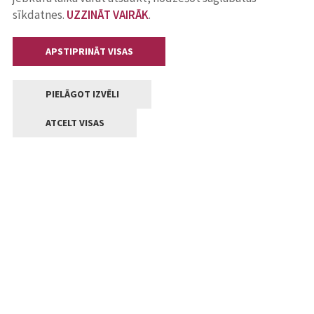
sīkdatnes.
UZZINĀT VAIRĀK
.
APSTIPRINĀT VISAS
PIELĀGOT IZVĒLI
ATCELT VISAS
Kontakti
Jelgavas valstpilsētas pašvaldība
Lielā iela 11, Jelgava, LV-3001