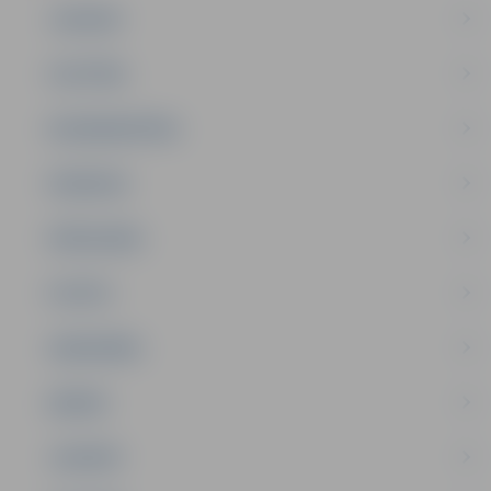
JAUNUMI
IZGLĪTĪBA
NODARBINĀTĪBA
PASĀKUMI
PAŠVALDĪBA
PILSĒTA
SABIEDRĪBA
ĢIMENE
JAUNIEŠI