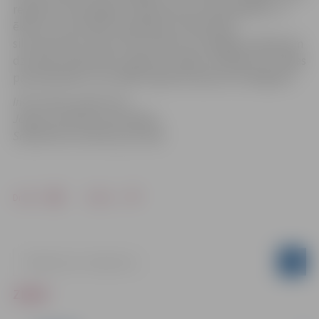
regulāra vienmērīgas temperatūras nodrošināšana. Ja
ēkā nav automātiski regulējama individuālā
siltumpunkta, lēmums par apkures atslēgšanu jāpieņem
dzīvokļu īpašniekiem, jāpaziņo mājas vecākajam vai mājas
pārvaldniekam, kas tālāk organizēs apkures atslēgšanu.
Informācija sagatavota
Jelgavas pilsētas pašvaldības
Sabiedrisko attiecību pārvaldē
Drukāt
Dalīties
ZIŅAS