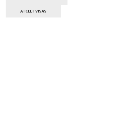
ATCELT VISAS
Kontakti
Jelgavas valstpilsētas pašvaldība
Lielā iela 11, Jelgava, LV-3001
+371 63005522
pasts@jelgava.lv
Klientu apkalpošana