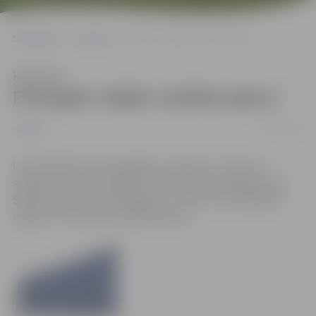
Sākumlapa
Jaunumi
Pirmajām mājām atslēdz apkuri
Klausīties
Pirmajām mājām atslēdz apkuri
06/04/2016
Jaunumi
Centralizētās siltumapgādes uzņēmums “Fortum”
saņēmis pirmos iesniegumus ar lūgumu atslēgt apkuri.
Šobrīd saņemti seši iesniegumi – pieci no dzīvojamām
mājām un viens no juridiska klienta.