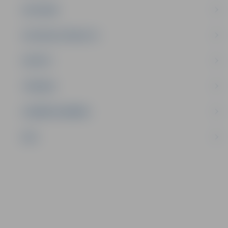
SATIKSME
SOCIĀLAIS ATBALSTS
SPORTS
TŪRISMS
UZŅĒMĒJDARBĪBA
NVO