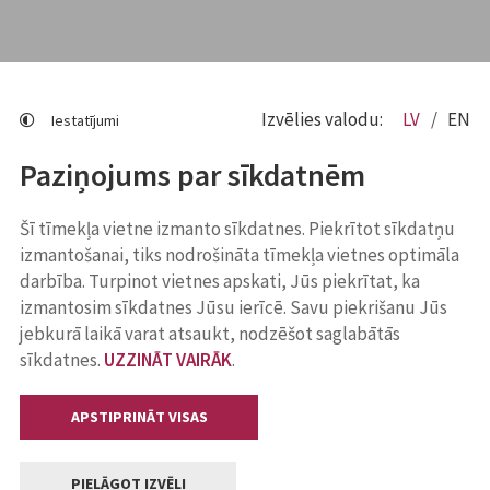
Izvēlies valodu:
LV
EN
Iestatījumi
Paziņojums par sīkdatnēm
Šī tīmekļa vietne izmanto sīkdatnes. Piekrītot sīkdatņu
izmantošanai, tiks nodrošināta tīmekļa vietnes optimāla
darbība. Turpinot vietnes apskati, Jūs piekrītat, ka
izmantosim sīkdatnes Jūsu ierīcē. Savu piekrišanu Jūs
jebkurā laikā varat atsaukt, nodzēšot saglabātās
sīkdatnes.
UZZINĀT VAIRĀK
.
APSTIPRINĀT VISAS
PIELĀGOT IZVĒLI