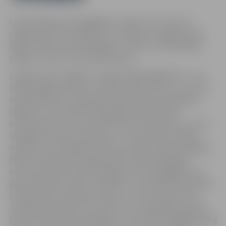
Centralizētās siltumapgādes uzņēmums “Fortum”
saņēmis pirmos iesniegumus ar lūgumu atslēgt apkuri.
Šobrīd saņemti seši iesniegumi – pieci no dzīvojamām
mājām un viens no juridiska klienta.
Uzņēmumam Jelgavā ir vairāk nekā 16 000 klientu – ap
16 000 mājsaimniecību un 400 juridiskie klienti –, bet ne
visiem jāvēršas ar iesniegumu par apkures atslēgšanu.
Daļā ēku ir automātiski regulējami individuālie
siltumpunkti, kuros var iestatīt āra temperatūru, kurai
iestājoties, apkure atslēdzas. Ja termometra stabiņš
noslīdēs zem norādītās atzīmes, apkure atkal ieslēgsies.
Ēkās ar automātiski regulējamiem individuālajiem
siltumpunktiem siltumenerģija var tikt piegādāta visu
gadu saskaņā ar klientu vēlmēm. Tas nodrošina komforta
temperatūru dzīvokļos vakara un rīta stundās, kā arī
neļauj ēkā veidoties mitrumam, kura izžāvēšana patērē
daudz vairāk siltumenerģijas un rezultātā ir dārgāka nekā