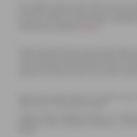
SIA “Jelgavas autobusu parks” (JAP) informē, ka 9. jū
kursēs pēc svētdienas kustības saraksta. Arī reģionāl
kursēs pēc brīvdienu kustības saraksta. Detalizētāk
izpildi pieejama mājaslapā
www.jap.lv.
Svētās Trīsvienības baznīcas tornis 9. jūlijā strādās,
līdz 18 interesenti varēs apmeklēt gan vēstures ekspoz
Svētās Trīsvienības baznīcas tornim no jūlija ir mainīt
(iepriekš līdz pulksten 22). Bet torņa restorāns no jūli
Ģederta Eliasa Jelgavas Vēstures un mākslas muzejs, 
slēgti, līdz ar to tie nestrādās arī 9. jūlijā.
Jelgavas pilsētas bibliotēkā informē, ka 9. jūlijā
bibliotēka “Zinītis”. Bibliotēka “Pārlielupe” un Mie
ikdienā.