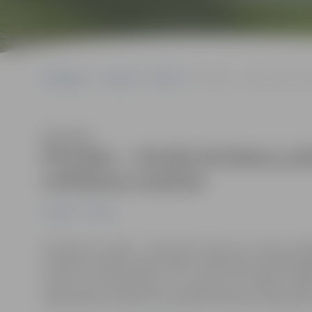
Sākumlapa
Jaunumi
Pilsēta
Pirmdien – oficiāla brīvdie
Klausīties
Pirmdien – oficiāla brīvdiena; pi
svētdienas saraksta
Jaunumi
Pilsēta
Pirmdiena, 9. jūlijs – diena pēc Dziesmu un deju svētk
izmaiņas iestāžu darba laikos. Šajā dienā apmeklēt
tornis, bet bibliotēkas un muzeji būs slēgti. Slēg
sabiedriskais transports 9. jūlijā kursēs pēc svētdienas