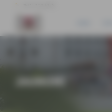
26.8 °C, 2 m/s, 63.6 %
JAUNUMI
PILSĒ
JAUNUMI