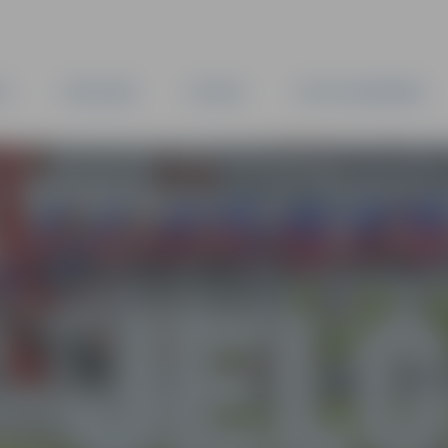
TA
PAŠVALDĪBA
IESTĀDES
KAPITĀLSABIEDRĪBAS