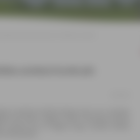
na; pilsētas autobusi kursēs pēc svētdienas saraksta
lsētas autobusi kursēs pēc
06/07/2018
iem Latvijā būs oficiāla brīvdiena. Līdz ar to ir noteiktas
ājiem būs atvērts Jelgavas Svētās Trīsvienības baznīcas
ts pirmdien būs arī Jelgavas tirgus, savukārt pilsētas
 kustības grafika.