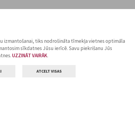
ņu izmantošanai, tiks nodrošināta tīmekļa vietnes optimāla
zmantosim sīkdatnes Jūsu ierīcē. Savu piekrišanu Jūs
atnes.
UZZINĀT VAIRĀK
.
I
ATCELT VISAS
Klientu apkalpošana
ilsētas pašvaldība
Darba laiks