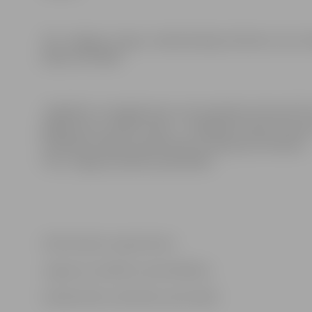
SIA «Jelgavas tirgus» administrācija informē, ka arī 
jūlijā, nestrādās.
Jāpiebilst, ka šogad pirmo reizi piemērots likumā “P
gadījumā, ja svētku diena – Vispārējo latviešu Dzies
svētdienā, nākamo darba dienu nosaka par brīvdienu.
Foto: Jelgavas pilsētas pašvaldība
Informācija sagatavota
Jelgavas pilsētas pašvaldības
Sabiedrisko attiecību pārvaldē