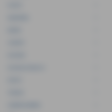
PILSĒTA
SABIEDRĪBA
ĢIMENE
JAUNIEŠI
SATIKSME
SOCIĀLAIS ATBALSTS
SPORTS
TŪRISMS
UZŅĒMĒJDARBĪBA