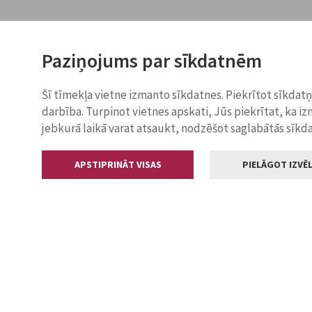
Paziņojums par sīkdatnēm
Šī tīmekļa vietne izmanto sīkdatnes. Piekrītot sīkdat
darbība. Turpinot vietnes apskati, Jūs piekrītat, ka i
jebkurā laikā varat atsaukt, nodzēšot saglabātās sīkd
APSTIPRINĀT VISAS
PIELĀGOT IZVĒL
Kontakti
Jelgavas valstp