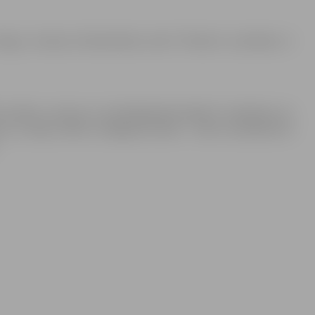
tirgus, tostarp tirdzniecības centrs “Rosme”, pirmdien, 9.
ar svētku, atceres un atzīmējamām dienām” noteiktais, ka
mu un deju svētku noslēguma diena – iekrīt sestdienā vai