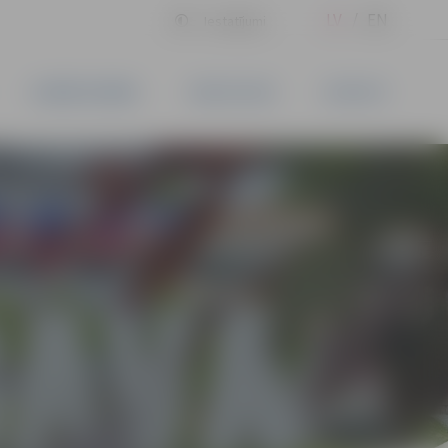
LV
EN
Iestatījumi
UZŅĒMĒJDARBĪBA
PAKALPOJUMI
KONTAKTI