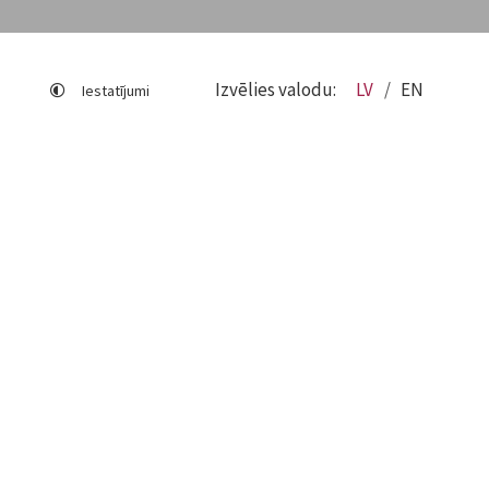
Izvēlies valodu:
LV
EN
Iestatījumi
Lapas karte
Viegli lasīt