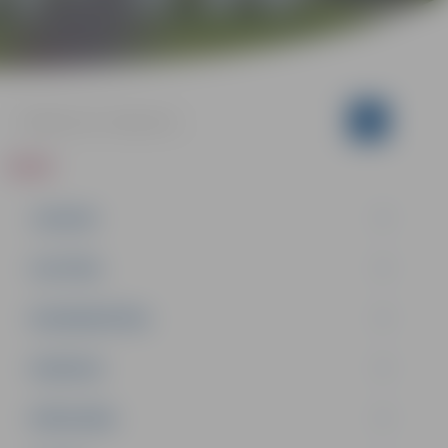
ZIŅAS
JAUNUMI
IZGLĪTĪBA
NODARBINĀTĪBA
PASĀKUMI
PAŠVALDĪBA