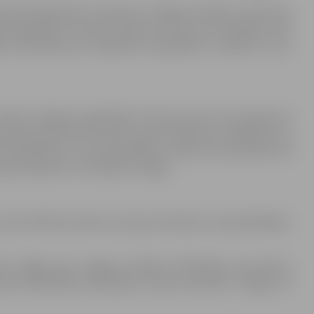
lijā sabiedriskais transports Jelgavas pilsētas maršrutos
ie starppilsētu nozīmes maršrutu reisi, kurus apkalpo JAP,
a informācija par reģionālo starppilsētu autobusu reisu
 informē Jelgavas reģionālais Tūrisma centrs. No pulksten 9
īcijas, gan skatu laukumu, gan izstāžu zāli. Jāpiebilst, ka
s darba laiks un tas pirmdienās ir atvērts līdz pulksten 18
ja pirmdienās un otrdienās ir slēgts.
kā arī Ādolfa Alunāna muzejs pirmdienās ir apmeklētājiem
 būs slēgta gan Jelgavas pilsētas bibliotēka, gan bērnu
zītes bibliotēka pirmdienās vasaras periodā ir slēgta arī