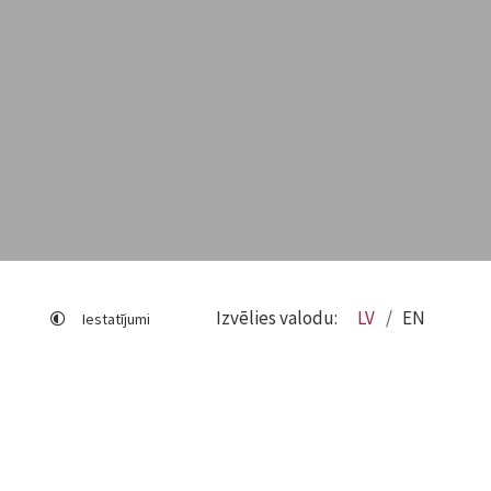
Izvēlies valodu:
LV
EN
Iestatījumi