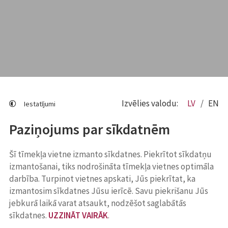
Izvēlies valodu:
LV
EN
Iestatījumi
Paziņojums par sīkdatnēm
Šī tīmekļa vietne izmanto sīkdatnes. Piekrītot sīkdatņu
izmantošanai, tiks nodrošināta tīmekļa vietnes optimāla
darbība. Turpinot vietnes apskati, Jūs piekrītat, ka
izmantosim sīkdatnes Jūsu ierīcē. Savu piekrišanu Jūs
jebkurā laikā varat atsaukt, nodzēšot saglabātās
sīkdatnes.
UZZINĀT VAIRĀK
.