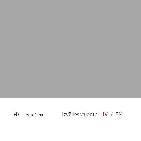
Izvēlies valodu:
LV
EN
Iestatījumi