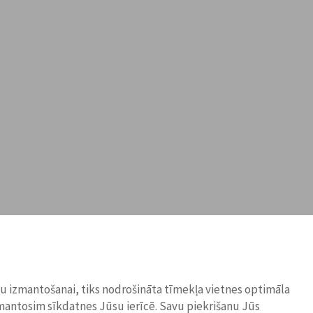
ņu izmantošanai, tiks nodrošināta tīmekļa vietnes optimāla
zmantosim sīkdatnes Jūsu ierīcē. Savu piekrišanu Jūs