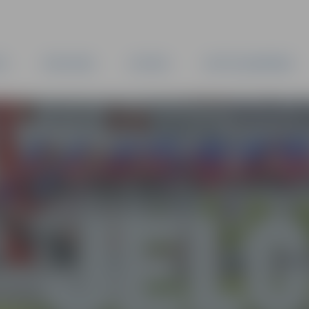
TA
PAŠVALDĪBA
IESTĀDES
KAPITĀLSABIEDRĪBAS