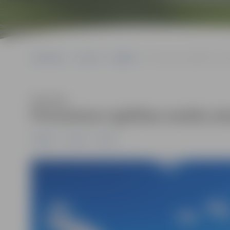
Sākumlapa
Jaunumi
Izglītība
Pirmsskolas izglītības iestā
Klausīties
Pirmsskolas izglītības iestāžu dar
Izglītība
Jaunumi
Pilsēta