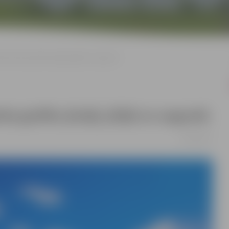
žu darba grafiks jūnijā, jūlijā un augustā.
ba grafiks jūnijā, jūlijā un augustā.
10/05/2017