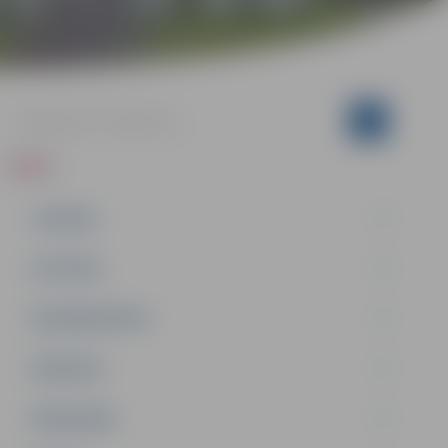
ZIŅAS
JAUNUMI
IZGLĪTĪBA
NODARBINĀTĪBA
PASĀKUMI
PAŠVALDĪBA