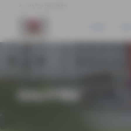
17.5 °C, 2.2 m/s, 76.2 %
JAUNUMI
PILSĒ
IZGLĪTĪBA