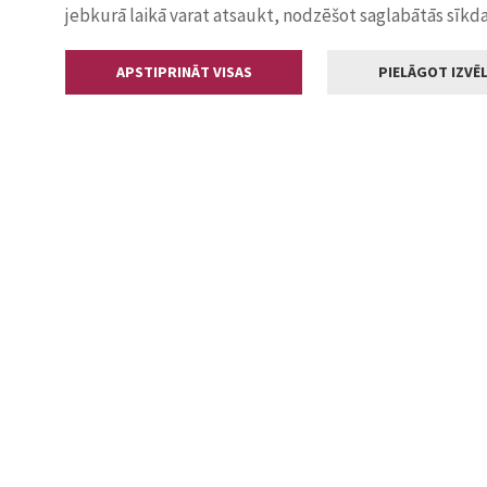
jebkurā laikā varat atsaukt, nodzēšot saglabātās sīkd
APSTIPRINĀT VISAS
PIELĀGOT IZVĒL
Kontakti
Jelgavas valstp
Lielā iela 11
+371 630055
pasts@jelga