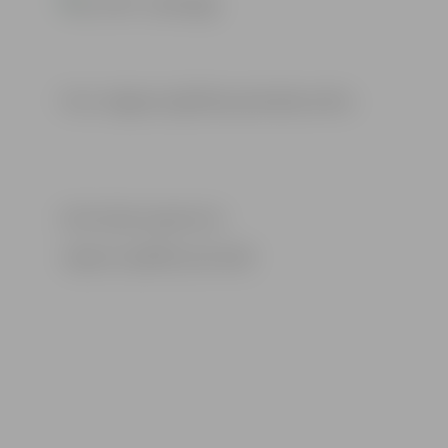
Foto: Jelgavas izglītības pārvaldes arhīvs
Informācija sagatavota
Jelgavas izglītības pārvaldē