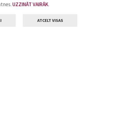
atnes.
UZZINĀT VAIRĀK
.
I
ATCELT VISAS
Klientu apkalpošana
ilsētas pašvaldība
Darba laiks
, Jelgava, LV-3001
Pirmdienās
8.00 - 18.00
Otrdienās
8.00 - 17.00
22
Trešdienās
8.00 - 17.00
va.lv
Ceturtdienās
8.00 - 17.00
Piektdienās
8.00 - 14.30