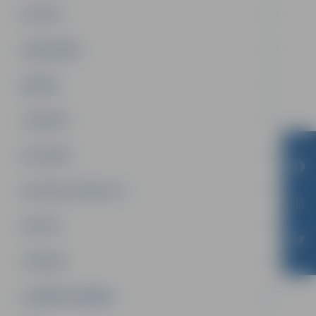
PILSĒTA
SABIEDRĪBA
ĢIMENE
JAUNIEŠI
SATIKSME
SOCIĀLAIS ATBALSTS
SPORTS
TŪRISMS
UZŅĒMĒJDARBĪBA