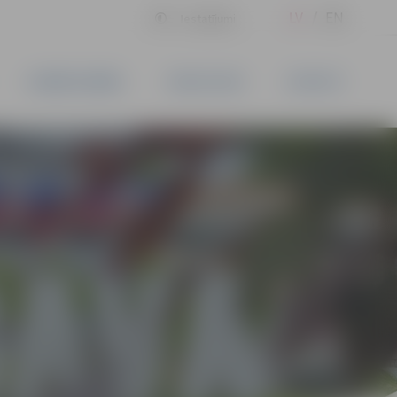
LV
EN
Iestatījumi
UZŅĒMĒJDARBĪBA
PAKALPOJUMI
KONTAKTI