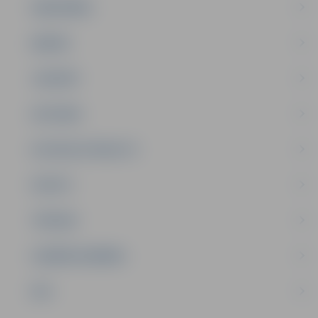
SABIEDRĪBA
ĢIMENE
JAUNIEŠI
SATIKSME
SOCIĀLAIS ATBALSTS
SPORTS
TŪRISMS
UZŅĒMĒJDARBĪBA
NVO