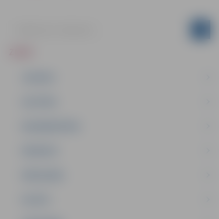
ZIŅAS
JAUNUMI
IZGLĪTĪBA
NODARBINĀTĪBA
PASĀKUMI
PAŠVALDĪBA
PILSĒTA