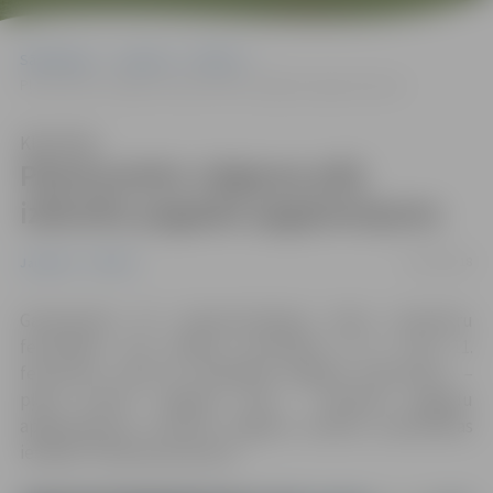
Sākumlapa
Jaunumi
Pilsēta
Pļavā pretim Jelgavas pilij izbūvēts pagaidu apgaismojums
Klausīties
Pļavā pretim Jelgavas pilij
izbūvēts pagaidu apgaismojums
02/02/2018
Jaunumi
Pilsēta
Gatavojoties 20. starptautiskajam ledus skulptūru
festivālam, kas pilsētā norisināsies no 9. līdz 11.
februārim, vienā no lielākajām pagaidu stāvvietām –
pļavā pretim Jelgavas pilij – izbūvēts pagaidu
apgaismojums, informē Jelgavas pilsētas pašvaldības
iestādē “Pilsētsaimniecība”.