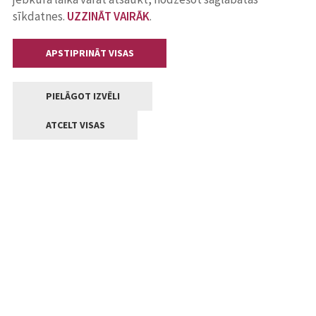
sīkdatnes.
UZZINĀT VAIRĀK
.
APSTIPRINĀT VISAS
PIELĀGOT IZVĒLI
ATCELT VISAS
Kontakti
Jelgavas valstpilsētas pašvaldība
Lielā iela 11, Jelgava, LV-3001