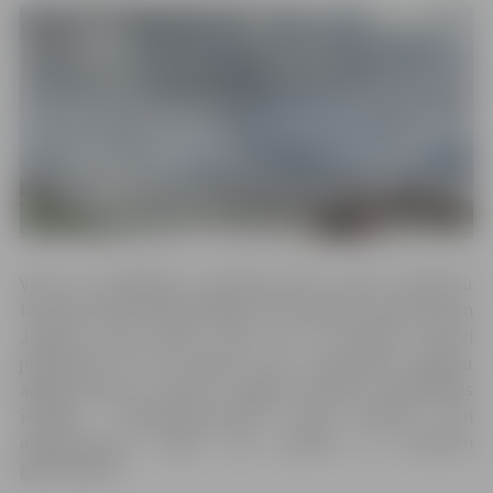
Viens no lielākajiem stāvlaukumiem Ledus skulptūru
festivāla laikā apmeklētājiem būs pieejams pļavā pretim
Jelgavas pilij. Ņemot vērā, ka to izmantos daudzi
jelgavnieki, kā arī pilsētas viesi, nodrošināts pagaidu
apgaismojumu, informē Jelgavas pilsētas pašvaldības
iestāde “Pilsētsaimniecība”. Pļavā izbūvēti četri
apgaismojuma balsti, kas aprīkoti ar astoņiem
gaismekļiem.