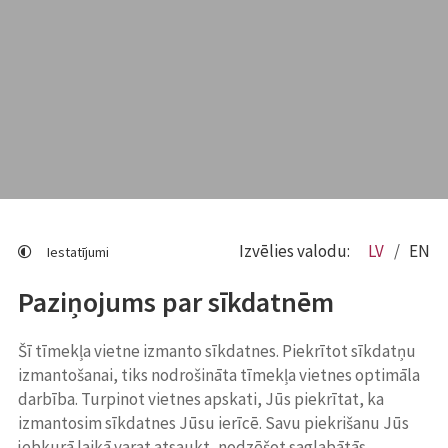
Izvēlies valodu:
LV
EN
Iestatījumi
Paziņojums par sīkdatnēm
Šī tīmekļa vietne izmanto sīkdatnes. Piekrītot sīkdatņu
izmantošanai, tiks nodrošināta tīmekļa vietnes optimāla
darbība. Turpinot vietnes apskati, Jūs piekrītat, ka
izmantosim sīkdatnes Jūsu ierīcē. Savu piekrišanu Jūs
jebkurā laikā varat atsaukt, nodzēšot saglabātās