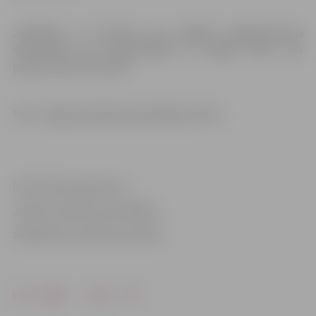
Jāpiebilst, ka lēmums par pagaidu apgaismojuma
demontāžu vai nodrošināšanu uz ilgāku laiku tiks
pieņemts pēc festivāla.
Foto: Jelgavas pilsētas pašvaldības arhīvs
Informācija sagatavota
Jelgavas pilsētas pašvaldības
Sabiedrisko attiecību pārvaldē
Drukāt
Dalīties