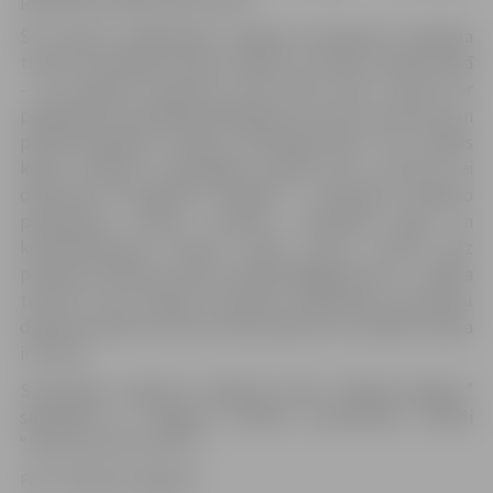
Šīs vasaras noslēdzošais Jelgavas pludmales volejbola
turnīrs norisināsies Piena, maizes un medus svētku laikā
– 29. augustā pulksten 12.15 Pasta salā. Turnīrā var
piedalīties visi spēlēt gribētāji bez vecuma, dzimuma un
profesionalitātes līmeņa ierobežojumiem (visi spēlēs
kopā, nedalot atsevišķajās grupās pēc vecuma vai
dzimuma). Piesakoties iepriekš – komandas vārdisko
pieteikumu (vārds, uzvārds, dzimšanas gads un
kontakttālrunis) iesūtot dienu pirms turnīra līdz
pulksten 23.59 pa e-pastu vkbiolars@gmail.com –, dalība
turnīrā ir bez maksas. Savukārt, piesakoties sacensību
dienā sacensību norises vietā pulksten 12, dalības maksa
ir 10 eiro.
Sacensības organizē volejbola klubs “Biolars/Jelgava”
sadarbībā ar Jelgavas pilsētas pašvaldības iestādi
“Sporta servisa centrs”.
Foto: “Biolars/Jelgava”