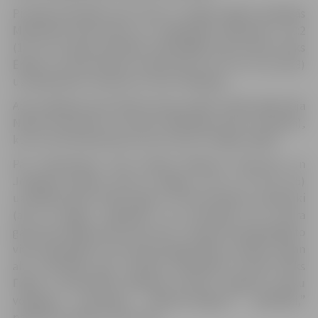
Pirmajā pusfinālā Lauris Svars un Aigars Eglītis piekāpās
Maksimam Morozovam un Jevgeņijam Vjatkinam ar 0:2
(13; 12). Otrajā pusfinālā veiksmīgāki bija Kristers Niks
Ērglis un Trents Natans Jankovskis, kuri ar 2:1 (-11; 10; 13)
uzvarēja Niku Freimani un Tomu Tālbergu.
Abi zaudējušie pāri tikās bronzas spēlē. Vairāk spēka bija
Nikam Freimanim un Tomam Tālbergam (abi no Talsiem),
kuri ar 2:0 (13; 8) pieveica Lauri Svaru un Aigaru Eglīti.
Par čempioniem tika kronēti Maksims Morozovs un
Jevgeņijs Vjatkins (abi no Rīgas), kuri ar 2:0 (13; 15)
uzvarēja Kristeru Niku Ērgli un Trentu Natanu Jankovski
(abi no Rīgas). Jāpiebilst, ka uzvarētāji visa turnīra
garumā zaudēja tikai vienu setu. “Lai gan starp godalgoto
vietu ieguvējiem nav neviena jelgavnieka, ir prieks, jo gan
abi uzvarētāji, gan sudraba medaļnieks Kristers Niks
Ērglis ir potenciālie nākamās sezonas Jelgavas vīriešu
volejbola komandas “Biolars/Jelgava” spēlētāji,”
papildina Andrejs Jamrovskis.