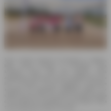
Šoreiz turnīram pieteicās 16 komandas no Jelgavas,
Rīgas, Talsiem, Ventspils un Ozolniekiem. “Visas
komandas izlozes kārtā tika sadalītas četrās
apakšgrupās, kurās katra ar katru nospēlēja vienu setu
līdz 15 punktiem. Tad pēc apakšgrupu rezultātiem
komandas tika sagrupētas izslēgšanas spēlēm, kur
spēlēja vienu setu līdz 21 punktam. Uzvarētāji turpināja
cīņu pusfinālā, bet zaudētajiem turnīrs beidzās,” stāsta
turnīra organizators Andrejs Jamrovskis.