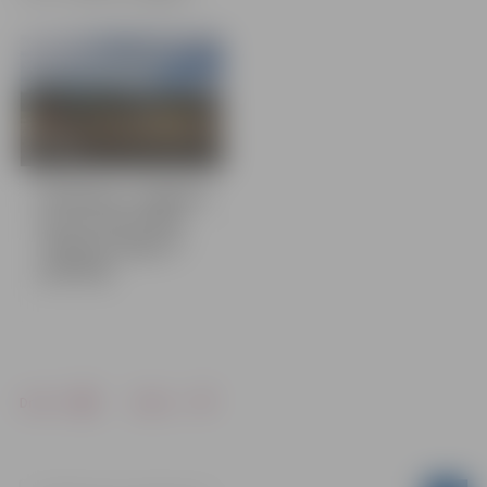
4 bildes
Pludmales volejbolā
uzvar potenciālie
“Biolars/Jelgava”
spēlētāji
Drukāt
Dalīties