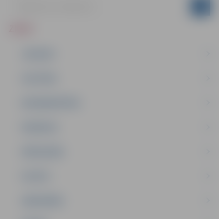
ZIŅAS
JAUNUMI
IZGLĪTĪBA
NODARBINĀTĪBA
PASĀKUMI
PAŠVALDĪBA
PILSĒTA
SABIEDRĪBA