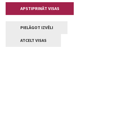
APSTIPRINĀT VISAS
PIELĀGOT IZVĒLI
ATCELT VISAS
Kontakti
Jelgavas valstpilsētas pašvaldība
Lielā iela 11, Jelgava, LV-3001
+371 63005522