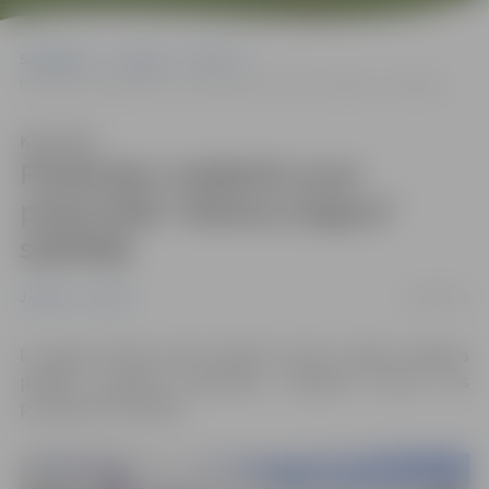
Sākumlapa
Jaunumi
Sports
Pludmales volejbolā uzvar potenciālie “Biolars/Jelgava” spēlētāji
Klausīties
Pludmales volejbolā uzvar
potenciālie “Biolars/Jelgava”
spēlētāji
10/08/2020
Jaunumi
Sports
8. augustā Pasta salā aizvadīts otrais šī gada Jelgavas
pilsētas atklātais pludmales volejbola turnīrs, kas
pulcēja 16 komandas.