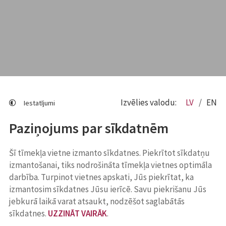
Izvēlies valodu:
LV
EN
Iestatījumi
Paziņojums par sīkdatnēm
Šī tīmekļa vietne izmanto sīkdatnes. Piekrītot sīkdatņu
izmantošanai, tiks nodrošināta tīmekļa vietnes optimāla
darbība. Turpinot vietnes apskati, Jūs piekrītat, ka
izmantosim sīkdatnes Jūsu ierīcē. Savu piekrišanu Jūs
jebkurā laikā varat atsaukt, nodzēšot saglabātās
sīkdatnes.
UZZINĀT VAIRĀK
.