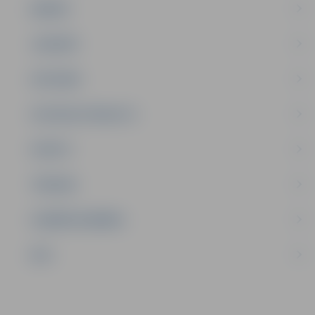
ĢIMENE
JAUNIEŠI
SATIKSME
SOCIĀLAIS ATBALSTS
SPORTS
TŪRISMS
UZŅĒMĒJDARBĪBA
NVO