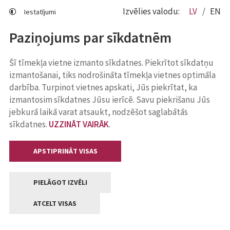
Izvēlies valodu:
LV
EN
Iestatījumi
Paziņojums par sīkdatnēm
Šī tīmekļa vietne izmanto sīkdatnes. Piekrītot sīkdatņu
izmantošanai, tiks nodrošināta tīmekļa vietnes optimāla
darbība. Turpinot vietnes apskati, Jūs piekrītat, ka
izmantosim sīkdatnes Jūsu ierīcē. Savu piekrišanu Jūs
jebkurā laikā varat atsaukt, nodzēšot saglabātās
sīkdatnes.
UZZINĀT VAIRĀK
.
APSTIPRINĀT VISAS
PIELĀGOT IZVĒLI
ATCELT VISAS