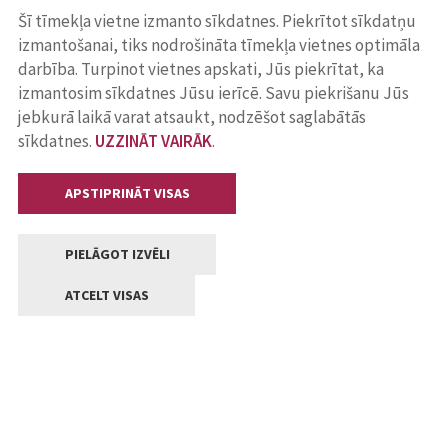
Šī tīmekļa vietne izmanto sīkdatnes. Piekrītot sīkdatņu
izmantošanai, tiks nodrošināta tīmekļa vietnes optimāla
darbība. Turpinot vietnes apskati, Jūs piekrītat, ka
izmantosim sīkdatnes Jūsu ierīcē. Savu piekrišanu Jūs
jebkurā laikā varat atsaukt, nodzēšot saglabātās
sīkdatnes.
UZZINĀT VAIRĀK
.
APSTIPRINĀT VISAS
PIELĀGOT IZVĒLI
ATCELT VISAS