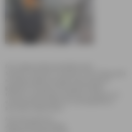
Foto: Jelgavas pilsētas pašvaldības arhīvs
Sestdien, 5. decembrī, no pulksten 11 līdz 13 Raiņa parkā
norisināsies pasākums par godu Valsts policijas 97.
gadadienai. Interesenti varēs apskatīt policijas
transportu, speclīdzekļus, iepazīties ar dienesta suni,
uzdot policistiem jautājumus un nofotografēties ar
Runci Rūdi un Bebru Bruno.
Informācija sagatavota
Jelgavas pilsētas pašvaldības