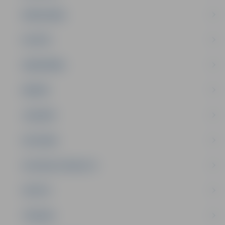
PAŠVALDĪBA
PILSĒTA
SABIEDRĪBA
ĢIMENE
JAUNIEŠI
SATIKSME
SOCIĀLAIS ATBALSTS
SPORTS
TŪRISMS