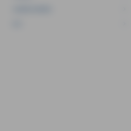
UZŅĒMĒJDARBĪBA
NVO