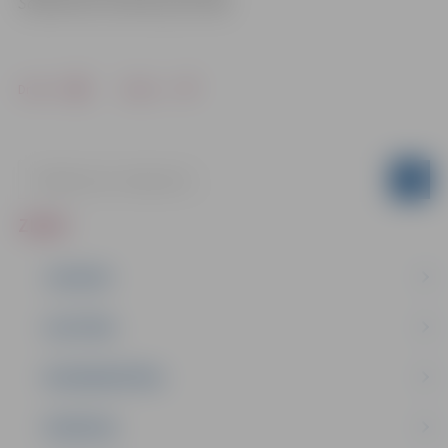
Sabiedrisko attiecību pārvaldē
Drukāt
Dalīties
ZIŅAS
JAUNUMI
IZGLĪTĪBA
NODARBINĀTĪBA
PASĀKUMI