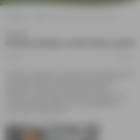
Sākumlapa
Jaunumi
Policija jubileju svinēs Raiņa parkā
Klausīties
Policija jubileju svinēs Raiņa parkā
04/12/2015
Jaunumi
Sestdien, 5. decembrī, no pulksten 11 līdz 13 Raiņa parkā
norisināsies pasākums par godu Valsts policijas 97.
gadadienai. Interesenti varēs apskatīt policijas
transportu, speclīdzekļus, iepazīties ar dienesta suni,
uzdot policistiem jautājumus un nofotografēties ar
Runci Rūdi un Bebru Bruno.