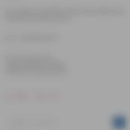
Pēc Sociālo lietu pārvaldes datiem, šobrīd Jelgavā dzīvo
330 politiski represētu personu.
Foto – pašvaldības arhīvs
Informācija sagatavota
Jelgavas pilsētas pašvaldības
Sabiedrisko attiecību pārvaldē
Drukāt
Dalīties