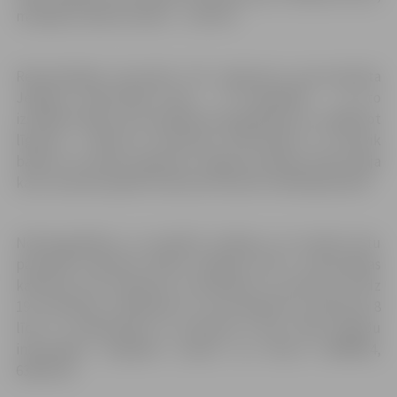
maksājot skaidrā naudā, – 1,50 eiro.
Represētajām personām tiks izgatavota personalizēta
Jelgavas iedzīvotāja karte – ar fotogrāfiju –, un to
izsniegs bankā, kura piedāvā šo pakalpojumu, noslēdzot
līgumu, – šobrīd to nodrošina “SEB banka” un “Norvik
banka”. Lai varētu izgatavot Jelgavas pilsētas iedzīvotāja
karti, klientam jābūt atvērtam kontam izvēlētajā bankā.
Nofotografēties un aizpildīt veidlapu var Sociālo lietu
pārvaldē Pulkveža Oskara Kalpaka ielā 9, Informācijas
kabinetā (115. kabinets), pirmdienās no pulksten 8 līdz
19, otrdienās, trešdienās un ceturtdienās no pulksten 8
līdz 17, piektdienās no pulksten 8 līdz 14.30. Papildu
informāciju iespējams saņemt pa tālruni 63048914,
63007224.