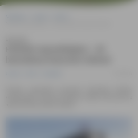
Sākumlapa
Jaunumi
Pilsēta
Politiski represētajiem – 20 bezmaksas braucieni mēnesī
Klausīties
Politiski represētajiem – 20
bezmaksas braucieni mēnesī
01/03/2018
Jaunumi
Pilsēta
Sabiedrība
Politiski represētām personām braukšanai pilsētas
sabiedriskajā transportā piešķirta atlaide 100 procentu
apmērā 20 braucieniem mēnesī.