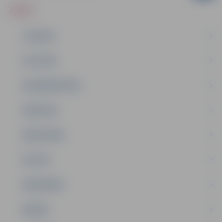
ZIŅAS
JAUNUMI
IZGLĪTĪBA
NODARBINĀTĪBA
PASĀKUMI
PAŠVALDĪBA
PILSĒTA
SABIEDRĪBA
ĢIMENE