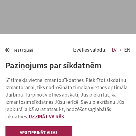
Izvēlies valodu:
LV
EN
Iestatījumi
Paziņojums par sīkdatnēm
Šī tīmekļa vietne izmanto sīkdatnes. Piekrītot sīkdatņu
izmantošanai, tiks nodrošināta tīmekļa vietnes optimāla
darbība. Turpinot vietnes apskati, Jūs piekrītat, ka
izmantosim sīkdatnes Jūsu ierīcē. Savu piekrišanu Jūs
jebkurā laikā varat atsaukt, nodzēšot saglabātās
sīkdatnes.
UZZINĀT VAIRĀK
.
APSTIPRINĀT VISAS