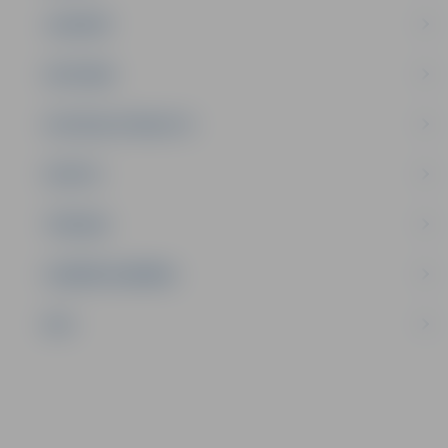
JAUNIEŠI
SATIKSME
SOCIĀLAIS ATBALSTS
SPORTS
TŪRISMS
UZŅĒMĒJDARBĪBA
NVO