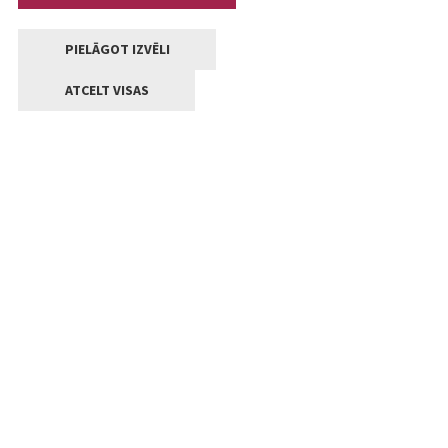
PIELĀGOT IZVĒLI
ATCELT VISAS
Kontakti
Jelgavas valstpilsētas pašvaldība
Lielā iela 11, Jelgava, LV-3001
+371 63005522
pasts@jelgava.lv