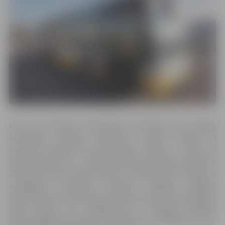
Līdz šim politiski represētām personām bija iespēja
braukšanai pilsētas autobusos saņemt atlaidi 50
procentu apmērā 20 braucieniem mēnesī – tāpat kā
pensionāriem. No 1. aprīļa politiski represētās personas
20 reizes mēnesī varēs braukt ar 100 procentu atlaidi, ja
norēķiniem autobusā izmantos Jelgavas pilsētas
iedzīvotāja karti. Pārsniedzot 20 braucienus, būs jāmaksā
pilna maksa, kas, norēķinoties ar Jelgavas pilsētas
iedzīvotāja karti vai jebkuru bankas karti, ir 0,85 eiro, bet,