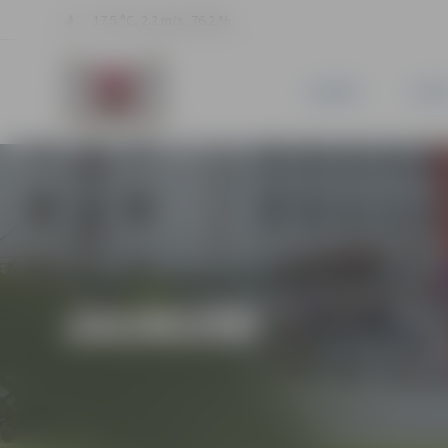
17.5 °C, 2.2 m/s, 76.2 %
JAUNUMI
PILSĒ
JAUNUMI