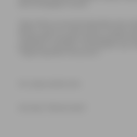
sākot ar kārtējā gada 1. februāri.
Tāpat noteikts, ka upes akvatorijā aizliegts veikt ze
aparātu, izņemot, ja niršana saistīta ar speciālu da
Turpmāk ūdens velosipēdu, sērfošanai paredzēto dēļ
peldlīdzekļu izmantošanu komercdarbībai upes akv
“Jelgavas reģionālais Tūrisma centrs”.
Foto: Jelgavas pilsētas arhīvs
Informācija: “Pilsētsaimniecība”