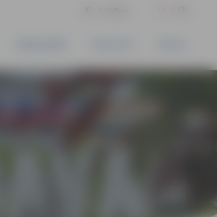
LV
EN
Iestatījumi
UZŅĒMĒJDARBĪBA
PAKALPOJUMI
KONTAKTI