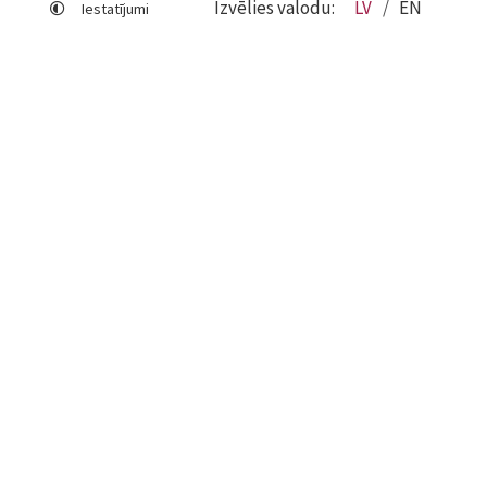
Izvēlies valodu:
LV
EN
Iestatījumi
Lapas karte
Viegli lasīt
Sociālo mediju lietošana
Sīkdatņu izmantošana
Piekļūstamības paziņojums