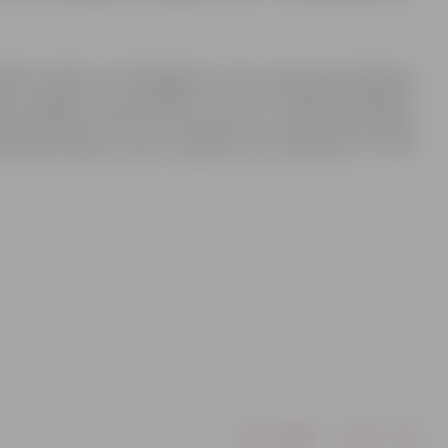
mūdens niršanu ar akvalangiem vai citu autonomu elpošanas
rbu veikšanu, kas saskaņota ar JPPI “Pilsētsaimniecība”.
u (piemēram, SUP) vai citu sportam un atpūtai paredzēto
atorijā atļauts veikt maršrutā, kas saskaņots ar JPPI
Drukāt
Dalīties