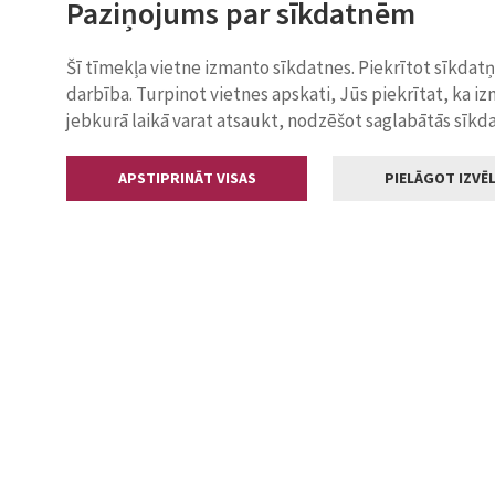
Paziņojums par sīkdatnēm
Šī tīmekļa vietne izmanto sīkdatnes. Piekrītot sīkdat
darbība. Turpinot vietnes apskati, Jūs piekrītat, ka i
jebkurā laikā varat atsaukt, nodzēšot saglabātās sīkd
APSTIPRINĀT VISAS
PIELĀGOT IZVĒL
Kontakti
Jelgavas valstp
Lielā iela 11
+371 630055
pasts@jelga