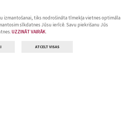
ņu izmantošanai, tiks nodrošināta tīmekļa vietnes optimāla
zmantosim sīkdatnes Jūsu ierīcē. Savu piekrišanu Jūs
atnes.
UZZINĀT VAIRĀK
.
I
ATCELT VISAS
Klientu apkalpošana
ilsētas pašvaldība
Darba laiks
, Jelgava, LV-3001
Pirmdienās
8.00 - 18.00
Otrdienās
8.00 - 17.00
22
Trešdienās
8.00 - 17.00
va.lv