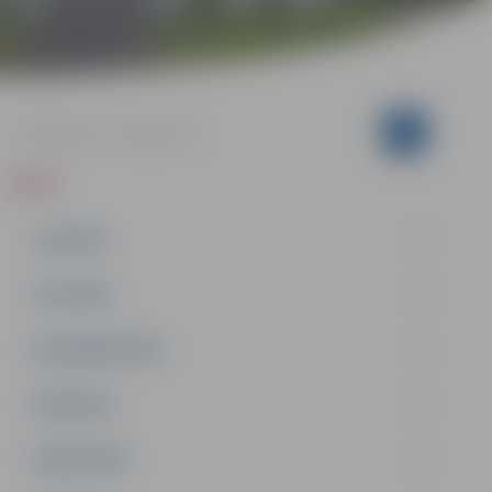
ZIŅAS
JAUNUMI
IZGLĪTĪBA
NODARBINĀTĪBA
PASĀKUMI
PAŠVALDĪBA