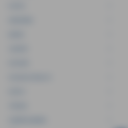
PILSĒTA
SABIEDRĪBA
ĢIMENE
JAUNIEŠI
SATIKSME
SOCIĀLAIS ATBALSTS
SPORTS
TŪRISMS
UZŅĒMĒJDARBĪBA