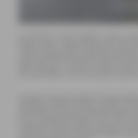
Lai nodrošinātu tiesiskā regulējuma efektīvu pie
iekšējos ūdeņos, Jelgavas pilsētas dome 2020. ga
“Grozījumi Jelgavas pilsētas pašvaldības 2017. gada 2
pilsētas administratīvajā teritorijā ietilpstošās Lie
spēkā 2020. gada 3. decembrī. Saistošie noteikum
komercpārvadājumus upes akvatorijā, jābūt reģistrēta
Saistošajos noteikumos paredzēts, ka Jelgavas pilsēta
saskaņojumu kuģošanas līdzekļu stāvvietas izman
nodrošināšanai tiks izmantota kuģošanas līdzekļu stā
kā līdz kalendārā gada beigām vai līdz Kuģu reģistr
norādītajam apliecības derīguma termiņam, ja tas ies
saskaņojuma saņemšanu kuģošanas līdzekļu stāvvie