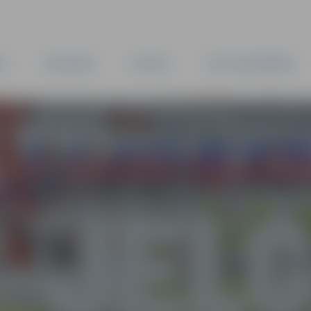
TA
PAŠVALDĪBA
IESTĀDES
KAPITĀLSABIEDRĪBAS