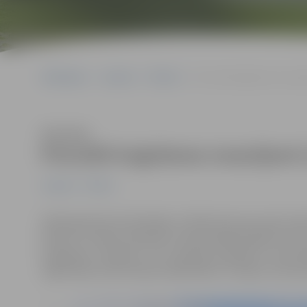
Sākumlapa
Jaunumi
Pilsēta
Precizēti kuģošanas nosacīj
Klausīties
Precizēti kuģošanas nosacījumi 
Jaunumi
Pilsēta
Veikti grozījumi saistošajos noteikumos par upes izma
Driksā. Tie veikti saskaņā ar vasarā spēkā stājušos li
kuģošanas līdzekļu, kas pārvadā pasažierus komerc
reģistrāciju Valsts akciju sabiedrības “Latvijas Jūras a