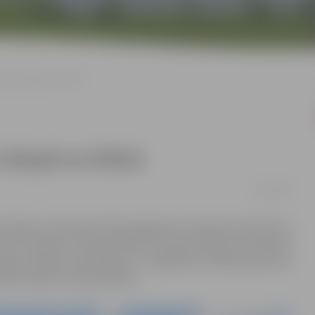
umi Lielupē un Driksā
Lielupē un Driksā
11/12/2020
ntošanu, kā arī precizēti kuģošanas nosacījumi Lielupē un
kumu “Grozījumi Jūras kodeksā”, kurā precizētas normas par
iālā nolūkā, neatkarīgi no kuģošanas līdzekļa garuma,
dministrācija” Kuģu reģistrā.