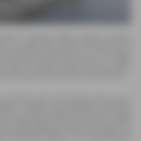
mērošanu un kuģošanas drošības nosacījumu ievērošanu
da 19. novembrī izdeva saistošos noteikumus Nr.17-13
7. aprīļa saistošajos noteikumos Nr.17 – 13 “Par Jelgavas
lupes upes daļas un Driksas upes izmantošanu”, kas stājās
i nosaka, ka kuģošanas līdzeklim, kas veic pasažieru
m Kuģu reģistrā normatīvajos aktos noteiktajā kārtībā.
s pašvaldības iestāde (JPPI) “Pilsētsaimniecība” izsniedz
tošanai, ja pasažieru komercpārvadājumu pakalpojuma
vvieta uz iesniegumā norādīto laika periodu, bet ne ilgāk
a izsniegtās kuģošanas līdzekļa reģistrācijas apliecībā
tājas šajā kalendārajā gadā. Noteikts, ka iesniegums par
tas izmantošanai iesniedzams JPPI “Pilsētsaimniecība”