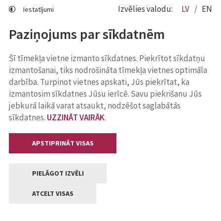
Izvēlies valodu:
LV
EN
Iestatījumi
Paziņojums par sīkdatnēm
Šī tīmekļa vietne izmanto sīkdatnes. Piekrītot sīkdatņu
izmantošanai, tiks nodrošināta tīmekļa vietnes optimāla
darbība. Turpinot vietnes apskati, Jūs piekrītat, ka
izmantosim sīkdatnes Jūsu ierīcē. Savu piekrišanu Jūs
jebkurā laikā varat atsaukt, nodzēšot saglabātās
sīkdatnes.
UZZINĀT VAIRĀK
.
APSTIPRINĀT VISAS
PIELĀGOT IZVĒLI
ATCELT VISAS