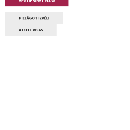
APSTIPRINĀT VISAS
PIELĀGOT IZVĒLI
ATCELT VISAS
Kontakti
Jelgavas valstpilsētas pašvaldība
Lielā iela 11, Jelgava, LV-3001
+371 63005522
pasts@jelgava.lv