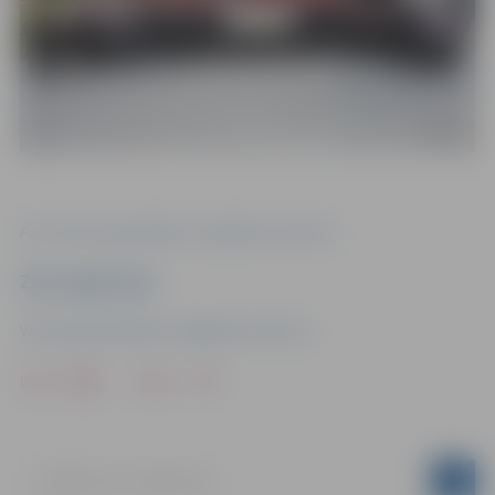
Foto: Valsts ugunsdzēsības un glābšanas dienests
Ziņu sagatavoja
Valsts ugunsdzēsības un glābšanas dienests
Drukāt
Dalīties