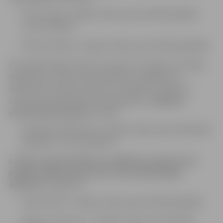
Artūrs Liepa, Jelgavas daļas ugunsdzēsējs glābējs
(autovadītājs);
Dāvis Zembahs, Jelgavas daļas ugunsdzēsējs glābējs.
Par priekšzīmīgu dienesta uzdevumu izpildi, nozīmīgu
ieguldījumu Valsts ugunsdzēsības un glābšanas
dienestam noteikto uzdevumu izpildē un sakarā ar
Latvijas Ugunsdzēsības 161. gadadienu,
Iekšlietu
ministrijas Pateicība
izteikta:
Dmitrijam Šabalovam, Jelgavas daļas ugunsdzēsējam
glābējam (autovadītājam).
Ar
Valsts ugunsdzēsības un glābšanas dienesta III
pakāpes apbalvojuma zīmi „Par priekšzīmīgu
dienestu”
apbalvoti:
Ingus Brands, Jelgavas daļas ugunsdzēsējs glābējs;
Ričards Jirgensons, Jelgavas daļas ugunsdzēsējs