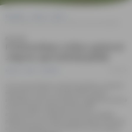
Sākumlapa
Jaunumi
Pilsēta
Profesionālajos svētkos apbalvoti Jelgavas ugunsdzēsēji glābēji
Klausīties
Profesionālajos svētkos apbalvoti
Jelgavas ugunsdzēsēji glābēji
21/05/2026
Jaunumi
Pilsēta
Sabiedrība
Svinot Ugunsdzēsības Latvijā 161. gadadienu un godinot
ieguldījumu Latvijas un tās iedzīvotāju drošības
stiprināšanā, Valsts ugunsdzēsības un glābšanas dienesta
(VUGD) Zemgales reģiona pārvaldes (ZRP)
amatpersonām un sadarbības partneriem svinīgajos
pasākumos Iecavā un Rīgā pasniegti Iekšlietu ministrijas
un VUGD apbalvojumi. Tos saņēmuši arī VUGD Jelgavas