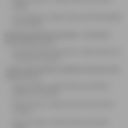
glābējs;
Ivars Stahovskis, Jelgavas daļas ugunsdzēsējs glābējs
(autovadītājs);
Kārtējā speciālā dienesta pakāpe – virsseržants –
pirms termiņa
piešķirta:
Aleksandram Baimuhametovam, Jelgavas daļas vada
komandiera vietniekam.
Ar
Valsts ugunsdzēsības un glābšanas dienesta Goda
rakstu
apbalvoti:
Kaspars Grābens, Jelgavas daļas ugunsdzēsējus
glābējs (autovadītājs);
Rihards Valterus, Jelgavas daļas vada komandiera
vietnieks;
Mariss Vecvagaris, Jelgavas daļas ugunsdzēsējs