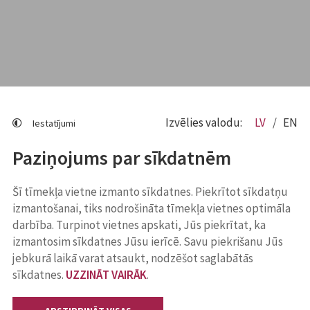
Izvēlies valodu:
LV
EN
Iestatījumi
Paziņojums par sīkdatnēm
Šī tīmekļa vietne izmanto sīkdatnes. Piekrītot sīkdatņu
izmantošanai, tiks nodrošināta tīmekļa vietnes optimāla
darbība. Turpinot vietnes apskati, Jūs piekrītat, ka
izmantosim sīkdatnes Jūsu ierīcē. Savu piekrišanu Jūs
jebkurā laikā varat atsaukt, nodzēšot saglabātās
sīkdatnes.
UZZINĀT VAIRĀK
.