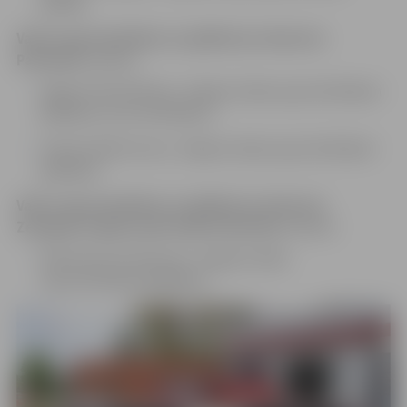
glābējs.
Valsts ugunsdzēsības un glābšanas dienesta
Pateicība
izteikta:
Aigaram Muižniekam, Jelgavas daļas ugunsdzēsējam
glābējam (autovadītājam);
Kirilam Ņikiforovam, Jelgavas daļas ugunsdzēsējam
glābējam.
Valsts ugunsdzēsības un glābšanas dienesta
Zemgales reģiona pārvaldes Pateicība
izteikta:
Maksimam Gorobecam, Jelgavas daļas
ugunsdzēsējam glābējam.