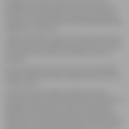
Izvērtējot esošo ielas nosaukumu, kā arī saņemto
priekšlikumu par ielas nosaukuma maiņu, secināts, ka
Prohorova ielas pārdēvēšana, atjaunojot tai vēsturisko
nosaukumu, veicinātu vēsturiski autentiskās pilsētvides
saglabāšanu un attīstību.
Jelgavas pašvaldība ir saņēmusi arī Valsts valodas centra
atzinumu par to, ka oficiālā vietvārda maiņu uz “Sesavas
iela” ir atbilstoša vietvārdu informācijas noteikumu
prasībām.
Līdz ar nosaukuma maiņu, dome uzdevusi pašvaldības
iestādei “Pilsētsaimniecība” organizēt ielas nosaukuma
norāžu nomaiņu.
Savukārt ielas iedzīvotājiem svarīgi zināt, ka ielas
nosaukuma maiņa automātiski tiks iekļauta Pilsonības un
migrācijas lietu pārvaldes un Valsts zemes dienesta
datubāzēs, tāpēc papildu darbības nav nepieciešams.
Tāpat jāuzsver, ka līdz adreses maiņai izdotie dokumenti
(piemēram, zemesgrāmatu apliecības), kuros ir fiksēta