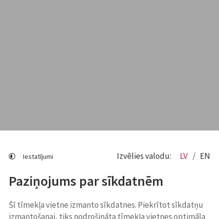
Izvēlies valodu:
LV
EN
Iestatījumi
Paziņojums par sīkdatnēm
Šī tīmekļa vietne izmanto sīkdatnes. Piekrītot sīkdatņu
izmantošanai, tiks nodrošināta tīmekļa vietnes optimāla