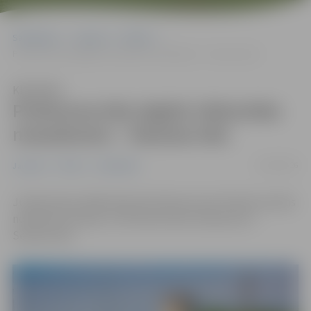
Sākumlapa
Jaunumi
Pilsēta
Prohorova iela atgūst vēsturisko nosaukumu – Sesavas iela
Klausīties
Prohorova iela atgūst vēsturisko
nosaukumu – Sesavas iela
25/06/2026
Jaunumi
Pilsēta
Sabiedrība
Jūnija domes sēdē pieņemts lēmums par Prohorova ielas
nosaukuma maiņu uz tās vēsturisko nosaukumu –
Sesavas iela.