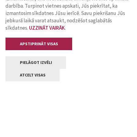
darbība. Turpinot vietnes apskati, Jūs piekrītat, ka
izmantosim sīkdatnes Jūsu ierīcē. Savu piekrišanu Jūs
jebkurā laikā varat atsaukt, nodzēšot saglabātās
sīkdatnes.
UZZINĀT VAIRĀK
.
APSTIPRINĀT VISAS
PIELĀGOT IZVĒLI
ATCELT VISAS
Kontakti