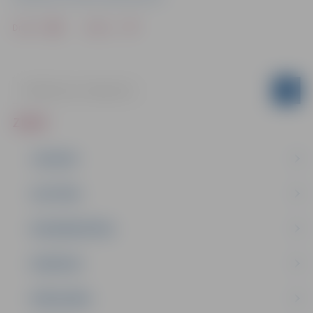
Drukāt
Dalīties
ZIŅAS
JAUNUMI
IZGLĪTĪBA
NODARBINĀTĪBA
PASĀKUMI
PAŠVALDĪBA