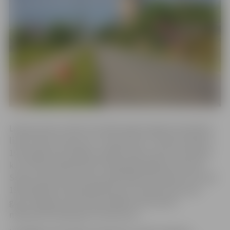
Laika posmā no 1931. līdz 1967. gadam šajā teritorijā tika
lietots ielas nosaukums “Sesavas iela”. Tā tika izveidota
1931. gadā, kad Jelgavas pilsēta sāka attīstīt teritorijas,
kas tai tika piešķirtas pēc 1920. gada agrārās reformas.
Sesavas ielas nosaukums pilsētvidē izzuda pēc tam, kad
1967. gadā iela tika pārdēvēta par Prohorova ielu par
godu Jelgavas dzelzceļa nodaļas lokomotīves
mašīnistam Aleksejam Prohorovam.