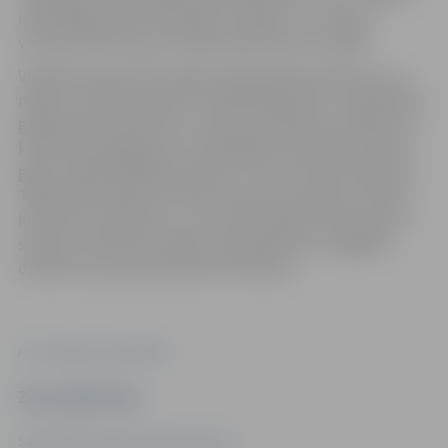
iepriekšējā adrese, joprojām ir spēkā, un to maiņa
veicama tikai tad, ja to vēlas dokumenta turētājs.
Vienlaikus gan iedzīvotāji aicināti pārskatīt līgumus un
rēķinus, kas tiek saņemti norādītajā adresē un vajadzības
gadījumā aktualizēt savu adresi, piemēram, bankās, pie
komunālo pakalpojumu sniedzējiem (elektrība, ūdens,
gāze), apdrošināšanas polisēs un citos privātos līgumos.
Tāpat iedzīvotāji, pēc ielas nosaukuma maiņas, aicināti
informēt uzņēmumus, no kuriem regulāri tiek saņemti
sūtījumi (interneta veikali, abonētā prese, piegādes
dienesti), par jaunās adreses lietošanu.
Foto: Jelgavas pašvaldība
Ziņu sagatavoja
Sabiedrisko attiecību departaments