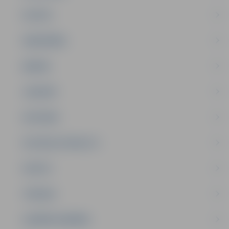
PILSĒTA
SABIEDRĪBA
ĢIMENE
JAUNIEŠI
SATIKSME
SOCIĀLAIS ATBALSTS
SPORTS
TŪRISMS
UZŅĒMĒJDARBĪBA