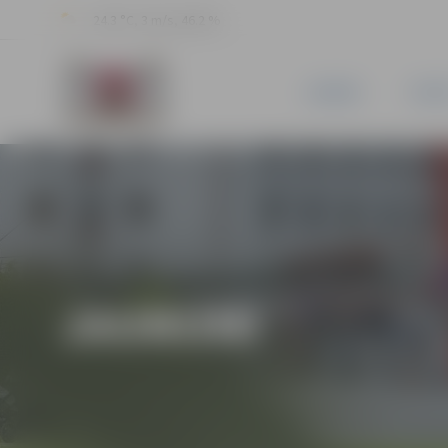
24.3 °C, 3 m/s, 46.2 %
JAUNUMI
PILSĒ
JAUNUMI