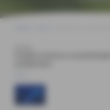
Sākumlapa
Jaunumi
Projektu konkurss nevalstiskajām orga
Klausīties
Projektu konkurss nevalstiskajā
jautājumiem
Jaunumi