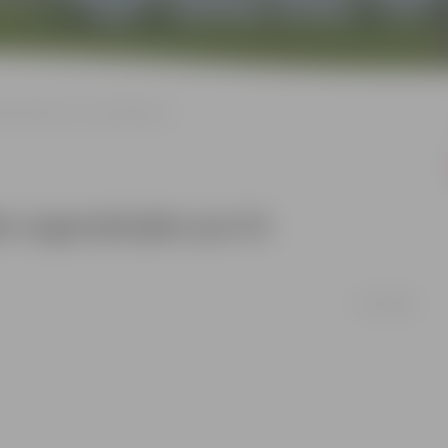
nizācijām par ES jautājumiem
m organizācijām par ES
14/05/2008