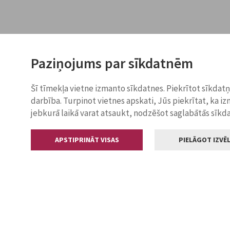
Paziņojums par sīkdatnēm
Šī tīmekļa vietne izmanto sīkdatnes. Piekrītot sīkdat
darbība. Turpinot vietnes apskati, Jūs piekrītat, ka i
jebkurā laikā varat atsaukt, nodzēšot saglabātās sīkd
APSTIPRINĀT VISAS
PIELĀGOT IZVĒL
Kontakti