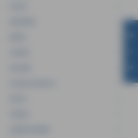
PILSĒTA
SABIEDRĪBA
ĢIMENE
JAUNIEŠI
SATIKSME
SOCIĀLAIS ATBALSTS
SPORTS
TŪRISMS
UZŅĒMĒJDARBĪBA