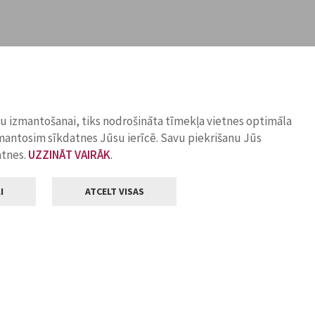
ņu izmantošanai, tiks nodrošināta tīmekļa vietnes optimāla
zmantosim sīkdatnes Jūsu ierīcē. Savu piekrišanu Jūs
atnes.
UZZINĀT VAIRĀK
.
I
ATCELT VISAS
Klientu apkalpošana