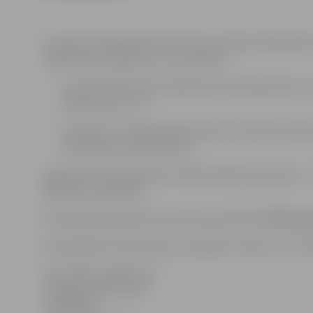
Eiropas Komisijas pārstāvniecība izsludina pieteikšan
organizāciju projektus, kuru mērķis ir
uzzināt iedzīvotāju viedokli par ES jautājumiem, ka
ikdienas dzīvi, un
veicināt to, ka iedzīvotāji vairāk uzzina par šiem 
veidotājiem vietējā līmenī.
Projektiem tiek piemērots līdzfinansējuma princips –
5000 līdz EUR 20 000.
Pieteikumi jāiesniedz EK pārstāvniecībā līdz
2008. ga
Detalizētāku informāciju par projektu konkursu un pi
Informāciju sagatavoja:
Zemgales NVO centrs
T. 63021910