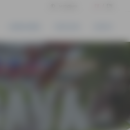
LV
EN
Iestatījumi
UZŅĒMĒJDARBĪBA
PAKALPOJUMI
KONTAKTI