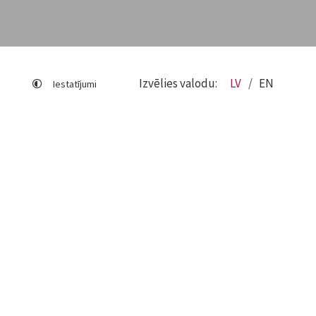
Izvēlies valodu:
LV
EN
Iestatījumi
Lapas karte