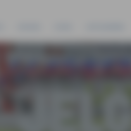
TA
PAŠVALDĪBA
IESTĀDES
KAPITĀLSABIEDRĪBAS