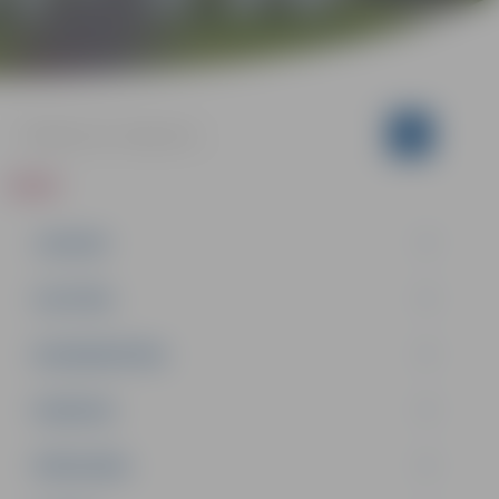
ZIŅAS
JAUNUMI
IZGLĪTĪBA
NODARBINĀTĪBA
PASĀKUMI
PAŠVALDĪBA