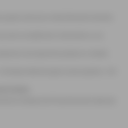
os projektu konkursam ar mērķi līdzfinansēt nevalstisko
m valsts vai vietējā līmenī ir tieša ietekme uz viņu
jautājumiem, kā arī apspriež šos jautājumus ar viedokļu
 ES dotācijas indikatīvais apjoms vienam projektam – EUR
da 30. jūnijam
.
eteikuma veidlapas skatīt EK pārstāvniecības mājas lapā.