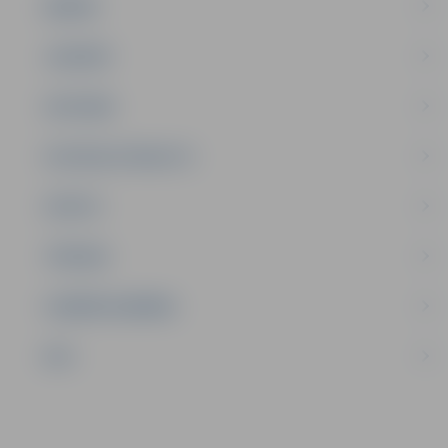
ĢIMENE
JAUNIEŠI
SATIKSME
SOCIĀLAIS ATBALSTS
SPORTS
TŪRISMS
UZŅĒMĒJDARBĪBA
NVO