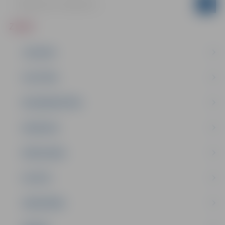
ZIŅAS
JAUNUMI
IZGLĪTĪBA
NODARBINĀTĪBA
PASĀKUMI
PAŠVALDĪBA
PILSĒTA
SABIEDRĪBA