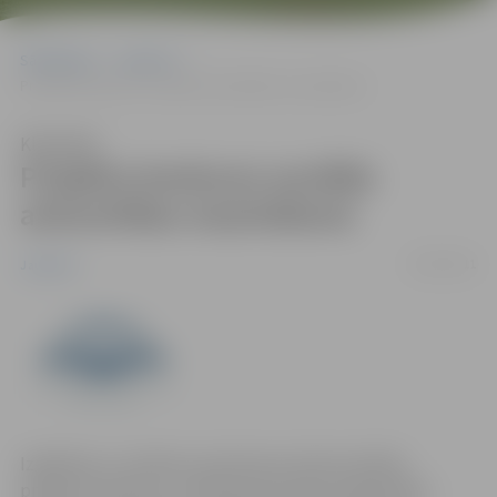
Sākumlapa
Jaunumi
Projektu konkurss sociālās atstumtības mazināšanai
Klausīties
Projektu konkurss sociālās
atstumtības mazināšanai
23/05/2011
Jaunumi
Izglītības un zinātnes ministrija izsludina atklātu
projektu konkursu „Atbalsts jaunatnes organizāciju