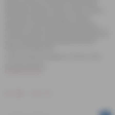
pasākumiem darbā ar sociālās atstumtības riskam
pakļautajiem jauniešiem”. Konkursa mērķis ir izvēlēties
vismaz sešus projekta iesniedzējus – jaunatnes
organizācijas, kas nodrošinās dažādus pasākumus
(nometnes, semināri, pieredzes apmaiņas pasākumi u.c.)
sociālās atstumtības riskam pakļautajiem jauniešiem, kā
vienu no līdzdalības veidiem projekta īstenošanā
iekļaujot brīvprātīgo darbu.
Projekta iesnieguma iesniegšanas termiņš š.g. 7.jūnijs.
Informāciju sagatavoja
Zemgales NVO Centrs
Drukāt
Dalīties