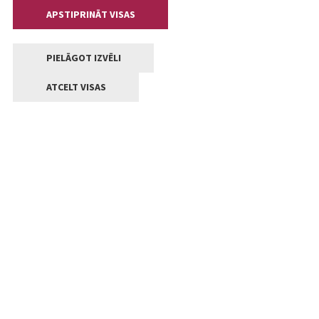
APSTIPRINĀT VISAS
PIELĀGOT IZVĒLI
ATCELT VISAS
Kontakti
Jelgavas valstpilsētas pašvaldība
Lielā iela 11, Jelgava, LV-3001
+371 63005522
pasts@jelgava.lv