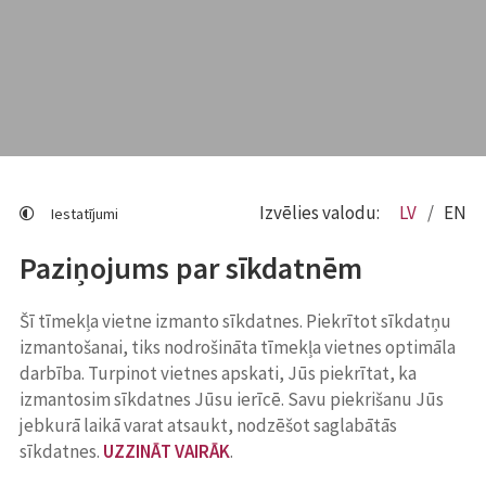
Izvēlies valodu:
LV
EN
Iestatījumi
Paziņojums par sīkdatnēm
Šī tīmekļa vietne izmanto sīkdatnes. Piekrītot sīkdatņu
izmantošanai, tiks nodrošināta tīmekļa vietnes optimāla
darbība. Turpinot vietnes apskati, Jūs piekrītat, ka
izmantosim sīkdatnes Jūsu ierīcē. Savu piekrišanu Jūs
jebkurā laikā varat atsaukt, nodzēšot saglabātās
sīkdatnes.
UZZINĀT VAIRĀK
.