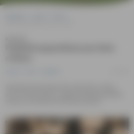
Sākumlapa
Jaunumi
Pilsēta
Publiskā apspriešana par koku ciršanu
Klausīties
Publiskā apspriešana par koku
ciršanu
11/07/2019
Jaunumi
Pilsēta
Sabiedrība
Sabiedriskai apspriešanai tiek nodota koku ciršanas
iecere Prohorova ielā 13, Jelgavā. Publiskā apspriešana
notiek no 11.07.2019. līdz 25.07.2019. ieskaitot.