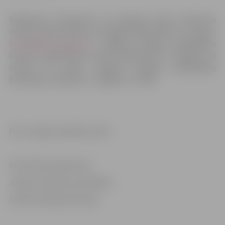
Rakstiskas atsauksmes vai aptaujas lapas (anonīmas
netiks ņemtas vērā) var iesniegt elektroniski uz e-pastu:
dome@dome.jelgava.lv
, Jelgavas pilsētas pašvaldības
klientu apkalpošanas centrā Lielajā ielā 11, Jelgavā, vai
nosūtīt pa pastu Jelgavas pilsētas pašvaldības
Būvvaldei, Lielā iela 11, Jelgava, LV- 3001.
Foto: Jelgavas pilsētas arhīvs
Informācija sagatavota
Jelgavas pilsētas pašvaldības
administrācijas Būvvaldē