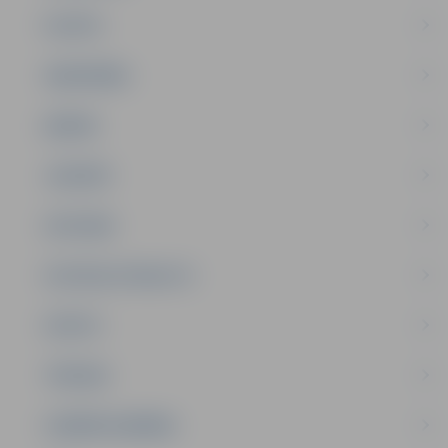
PILSĒTA
SABIEDRĪBA
ĢIMENE
JAUNIEŠI
SATIKSME
SOCIĀLAIS ATBALSTS
SPORTS
TŪRISMS
UZŅĒMĒJDARBĪBA