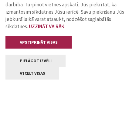
darbība. Turpinot vietnes apskati, Jūs piekrītat, ka
izmantosim sīkdatnes Jūsu ierīcē. Savu piekrišanu Jūs
jebkurā laikā varat atsaukt, nodzēšot saglabātās
sīkdatnes.
UZZINĀT VAIRĀK
.
APSTIPRINĀT VISAS
PIELĀGOT IZVĒLI
ATCELT VISAS
Kontakti