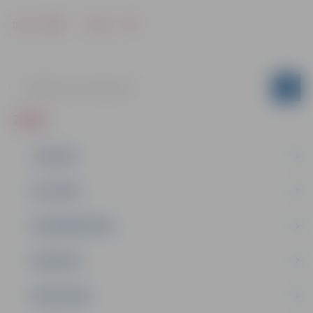
Drukāt
Dalīties
ZIŅAS
JAUNUMI
IZGLĪTĪBA
NODARBINĀTĪBA
PASĀKUMI
PAŠVALDĪBA