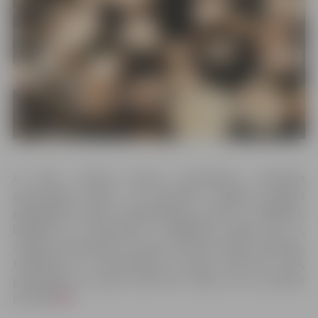
Ar koku ciršanas ieceres materiāliem, publiskās
apspriešanas laikā, var iepazīties Jelgavas pilsētas
pašvaldības Klientu apkalpošanas centrā (t. 63005522,
63005537) un Būvvaldē (t. 63005576) Lielajā ielā 11,
Jelgavā (pirmdienās no plkst. 8.00 līdz 19.00, otrdienās,
trešdienās un ceturtdienās no plkst. 8.00 līdz 17.00,
piektdienās no plkst. 8.00 līdz 14.30), kā arī pilsētas
portālā
šeit
.