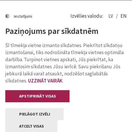
Izvēlies valodu:
LV
EN
Iestatījumi
Paziņojums par sīkdatnēm
Šī tīmekļa vietne izmanto sīkdatnes. Piekrītot sīkdatņu
izmantošanai, tiks nodrošināta tīmekļa vietnes optimāla
darbība. Turpinot vietnes apskati, Jūs piekrītat, ka
izmantosim sīkdatnes Jūsu ierīcē. Savu piekrišanu Jūs
jebkurā laikā varat atsaukt, nodzēšot saglabātās
sīkdatnes.
UZZINĀT VAIRĀK
.
APSTIPRINĀT VISAS
PIELĀGOT IZVĒLI
ATCELT VISAS