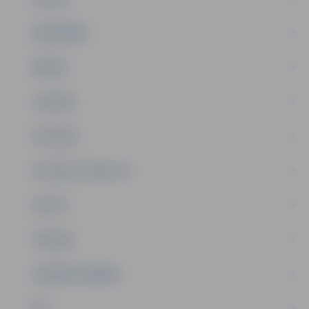
SABIEDRĪBA
ĢIMENE
JAUNIEŠI
SATIKSME
SOCIĀLAIS ATBALSTS
SPORTS
TŪRISMS
UZŅĒMĒJDARBĪBA
NVO