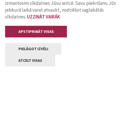
izmantosim sīkdatnes Jūsu ierīcē. Savu piekrišanu Jūs
jebkurā laikā varat atsaukt, nodzēšot saglabātās
sīkdatnes.
UZZINĀT VAIRĀK
.
APSTIPRINĀT VISAS
PIELĀGOT IZVĒLI
ATCELT VISAS
Kontakti
Jelgavas valstpilsētas pašvaldība