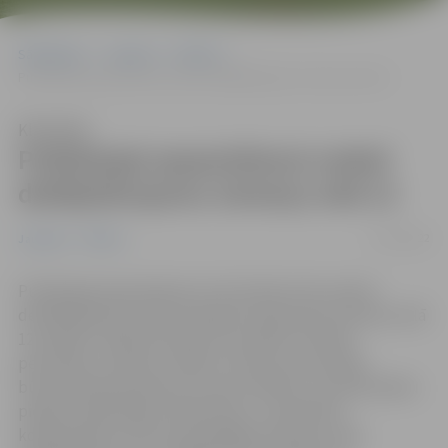
Sākumlapa
Jaunumi
Pilsēta
Publiskajai apspriešanai nodod detālplānojumu Zemeņu ielā 12
Klausīties
Publiskajai apspriešanai nodod
detālplānojumu Zemeņu ielā 12
17/10/2022
Jaunumi
Pilsēta
Publiskajai apspriešanai no 18. oktobra tiks nodots
detālplānojuma nekustamajiem īpašumiem Zemeņu ielā
12 projekts. Šajā teritorijā, kura pieder fiziskām
personām, iecerēts izveidot 7 jaunas savrupmāju
būvniecībai piemērotas zemes vienības. Lai nodrošinātu
piekļuvi plānotajiem īpašumiem, ir paredzēts
koplietošanas ceļš, kas pieslēgsies Zemeņu ielai.