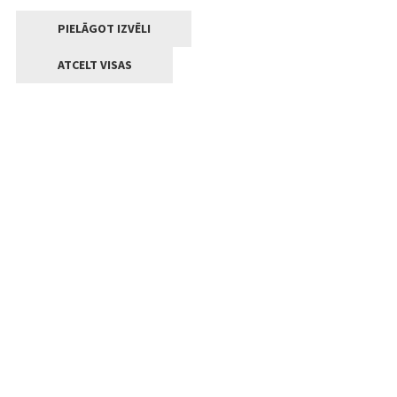
PIELĀGOT IZVĒLI
ATCELT VISAS
Kontakti
Jelgavas valstpilsētas pašvaldība
Lielā iela 11, Jelgava, LV-3001
+371 63005522
pasts@jelgava.lv