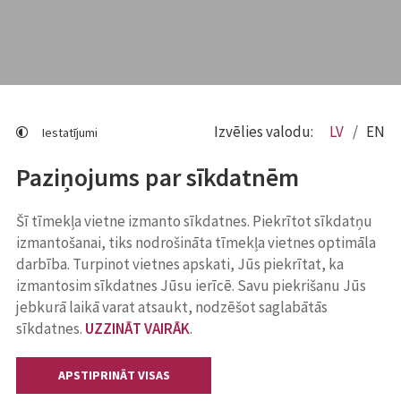
Izvēlies valodu:
LV
EN
Iestatījumi
Paziņojums par sīkdatnēm
Šī tīmekļa vietne izmanto sīkdatnes. Piekrītot sīkdatņu
izmantošanai, tiks nodrošināta tīmekļa vietnes optimāla
darbība. Turpinot vietnes apskati, Jūs piekrītat, ka
izmantosim sīkdatnes Jūsu ierīcē. Savu piekrišanu Jūs
jebkurā laikā varat atsaukt, nodzēšot saglabātās
sīkdatnes.
UZZINĀT VAIRĀK
.
APSTIPRINĀT VISAS