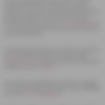
Publiskās apspriešanas sanāksme videokonferences
režīmā platformā “Zoom” norisināsies 1. novembrī
pulksten 16. Lai pieteiktu dalību publiskās apspriešanas
sanāksmei neklātienes formā, aicinām nosūtīt savu
kontaktinformāciju uz e-pastu:
dace.sture@jelgava.lv
. Uz
Jūsu norādīto kontaktinformāciju saņemsiet informāciju
par piekļuvi sanāksmei.
Ar detālplānojuma projektu no 18. oktobra var iepazīties
valsts vienotajā ģeotelpiskās informācijas portālā
www.geolatvija.lv
un Jelgavas valstspilsētas pašvaldības
mājaslapas sadaļā “
Līdzdalība
“.
Konsultācijas par detālplānojuma projektu un iespējām
ar to iepazīties klātienē tiek sniegtas pa tālruni: 63005493
vai e-pastu:
dace.sture@jelgava.lv
.