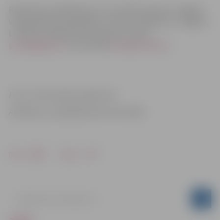
Rakstiskus priekšlikumus var nosūtīt pa pastu Jelgavas
valstspilsētas pašvaldībai uz adresi Lielā iela 11, Jelgava,
LV-3001, iesniegt elektroniski pa e-pastu:
pasts@jelgava.lv
vai portālā
www.geolatvija.lv
.
Foto un informācija sagatavota
Attīstības un pilsētplānošanas pārvaldē
Drukāt
Dalīties