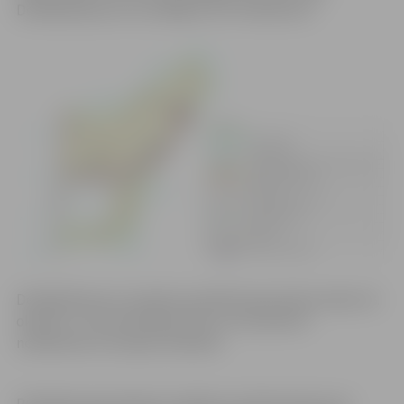
Detālplānojumus izstrādājusi SIA “8.Darbnīca”.
Detālplānojumu projekta publiskā apspriešana sākas 18.
oktobrī, un tā norisināsies līdz 14. novembrim
neklātienes formā jeb attālināti.