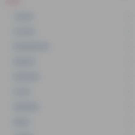
ZIŅAS
JAUNUMI
IZGLĪTĪBA
NODARBINĀTĪBA
PASĀKUMI
PAŠVALDĪBA
PILSĒTA
SABIEDRĪBA
ĢIMENE