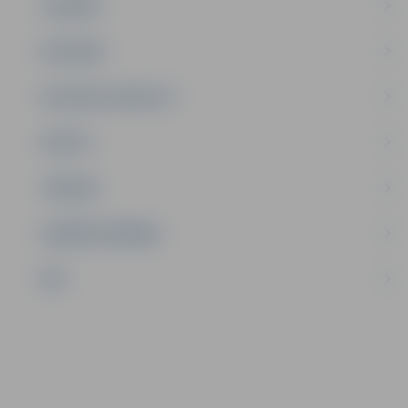
JAUNIEŠI
SATIKSME
SOCIĀLAIS ATBALSTS
SPORTS
TŪRISMS
UZŅĒMĒJDARBĪBA
NVO