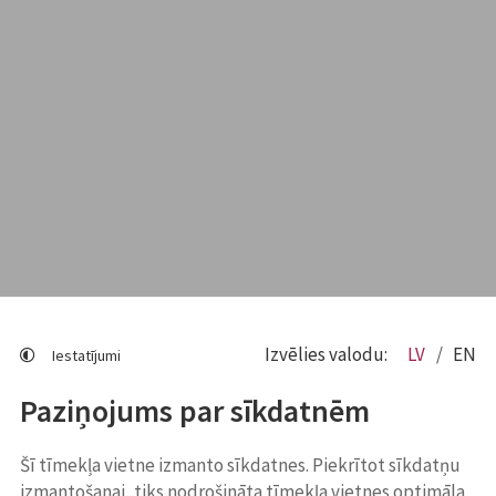
Izvēlies valodu:
LV
EN
Iestatījumi
Paziņojums par sīkdatnēm
Šī tīmekļa vietne izmanto sīkdatnes. Piekrītot sīkdatņu
izmantošanai, tiks nodrošināta tīmekļa vietnes optimāla