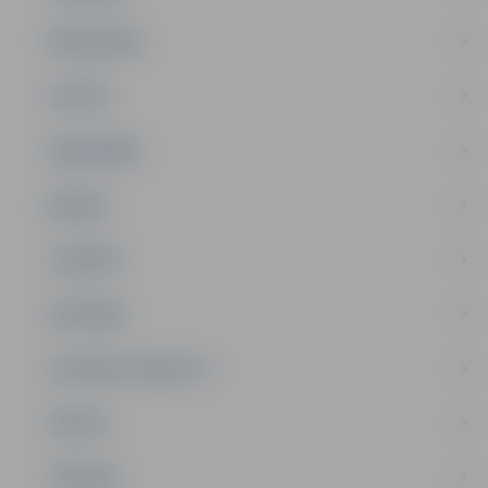
PAŠVALDĪBA
PILSĒTA
SABIEDRĪBA
ĢIMENE
JAUNIEŠI
SATIKSME
SOCIĀLAIS ATBALSTS
SPORTS
TŪRISMS