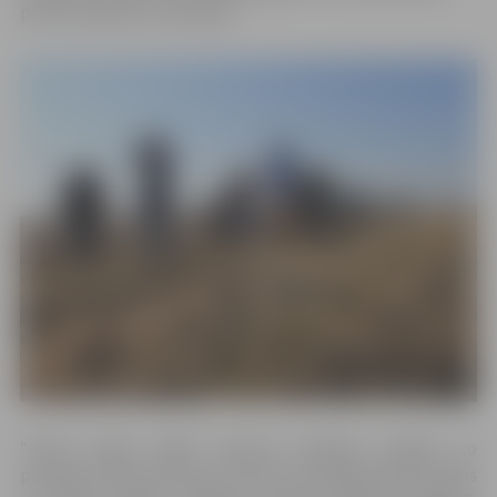
pirmie soļi putnu vērošanā.
“Putnu dienu 2019” ietvaros sestdien, 6.aprīlī, no
pulksten 9 līdz pulksten 12 putnu vērotāji aicināti doties