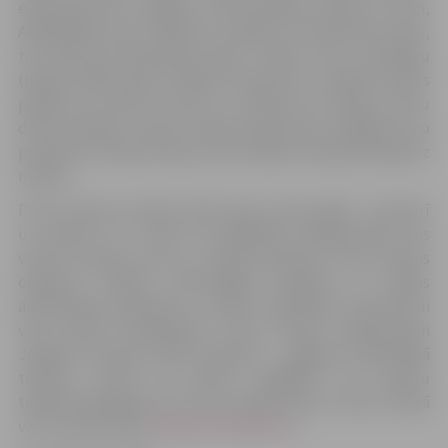
ekskursijai pie Jelgavas Sv.Trīsvienības baznīcas torņa,
Akadēmijas ielā 1. Maršruts plānots 25 kilometrus garš,
tas vedīs gar Mīlestības aleju, Svētes tiltu, Grīvkrogu
(bijušo stikla cepli) un Bērzes upes tiltu, nonākot Svētes
palienē, lai vērotu putnus, un tālāk caur Vārpas ciemu
dotos pilsētas centra virzienā. Brauciena noslēgums ap
pulksten 13.30 pie Driksas tilta. Dalība veloekskursijā bez
maksas.
Putnu dienas Latvijā notiek divas reizes gadā – pavasarī
un rudenī un ir viens no lielākajiem pasākumiem, kas
veltīts Latvijas putnu un dabas pasaulei. Putnu dienas
organizē Latvijas Ornitoloģijas biedrība un Dabas
aizsardzības pārvalde ar citiem sadarbības partneriem
visā Latvijā. Pieteikšanās Putnu dienas pasākumiem
Jelgavas novada Svētes palienē – Jelgavas reģionālajā
tūrisma centrā pa tālruni 63005447 vai e-pastu
tic@tornis.jelgava.lv, bet par pasākumiem citviet Latvijā
var uzzināt vietnē
www.putnudienas.lv
.