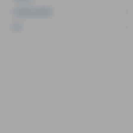
UZŅĒMĒJDARBĪBA
NVO