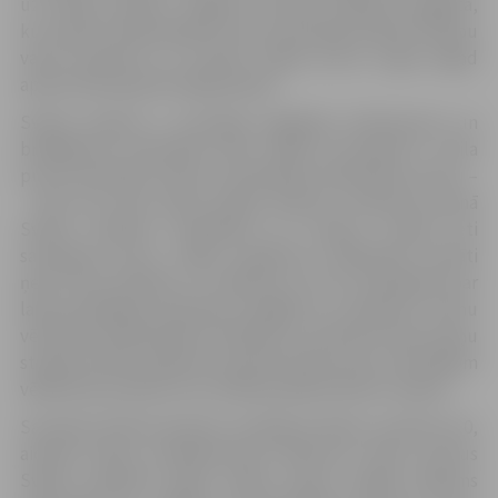
uz Svētes palieni, Jelgavas novada Līvbērzes pagastā,
kur kopā ar pieredzējušu putnu pazinēju Mareku Kilupu
varēs ieraudzīt un uzzināt, kādas putnu sugas šogad
apmetušās applūstošajās pļavās.
Svētes paliene ir nozīmīga migrējošo ūdensputnu un
bridējputnu barošanās vieta, tāpēc tā pavasarī ir izcila
putnu vērošanas vieta, jo novērojami tūkstošiem putnu –
lieli zosu bari, pīles, gulbji, dzērves. Pavasara sezonā
Svētes palienē novērojami arī daudzi Latvijā reti
sastopami putni, tāpēc pasākuma dalībnieki aicināti
ņemt līdzi binokļus un tālskatus, kā arī parūpēties par
laika apstākļiem piemērotu apģērbu un apaviem. Putnu
vērošanas dalībniekiem tikšanās no pulksten 9 pie sūkņu
stacijas Svētes palienē vai pievienoties putnu vērotājiem
vēlāk (līdz pulksten 12). Dalība pasākumā bez maksas.
Savukārt aktīvās atpūtas cienītāji sestdien, pulksten 10,
aicināti doties veloekskursijā “Braucam vērot putnus
Svētes palienē!” gides Zanes Gravas vadībā. Sākums