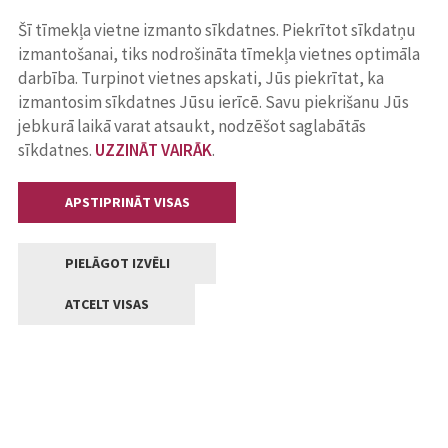
Šī tīmekļa vietne izmanto sīkdatnes. Piekrītot sīkdatņu
izmantošanai, tiks nodrošināta tīmekļa vietnes optimāla
darbība. Turpinot vietnes apskati, Jūs piekrītat, ka
izmantosim sīkdatnes Jūsu ierīcē. Savu piekrišanu Jūs
jebkurā laikā varat atsaukt, nodzēšot saglabātās
sīkdatnes.
UZZINĀT VAIRĀK
.
APSTIPRINĀT VISAS
PIELĀGOT IZVĒLI
ATCELT VISAS