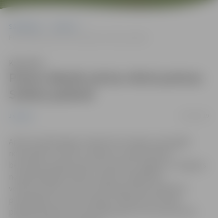
Sākumlapa
Jaunumi
Putnu dienās aicina vērot putnus Svētes palienē
Klausīties
Putnu dienās aicina vērot putnus
Svētes palienē
02/04/2019
Jaunumi
Aprīlī Latvijā ik gadu notiek Putnu dienas, kas šogad
norisināsies no 6. līdz 7.aprīlim ar vairāk nekā 30
bezmaksas pasākumiem visā Latvijā. Jelgavā un Jelgavas
novadā iespēja sestdien, 6.aprīlī, piedalīties
velobraucienā un putnu vērošanā Svētes palienē ar
pieredzējušu putnu pazinēju. Pasākumos aicināti
piedalīties gan putnu pazinēji, gan arī tie, kam šie būs