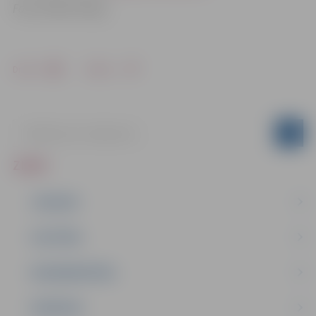
Foto: Mareks Kilups
Drukāt
Dalīties
ZIŅAS
JAUNUMI
IZGLĪTĪBA
NODARBINĀTĪBA
PASĀKUMI