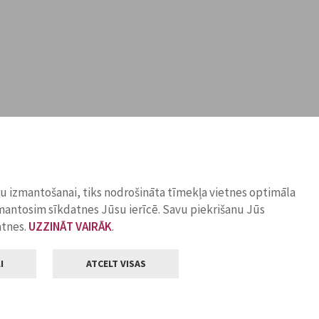
ņu izmantošanai, tiks nodrošināta tīmekļa vietnes optimāla
zmantosim sīkdatnes Jūsu ierīcē. Savu piekrišanu Jūs
atnes.
UZZINĀT VAIRĀK
.
I
ATCELT VISAS