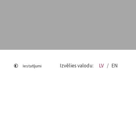
Izvēlies valodu:
LV
EN
Iestatījumi