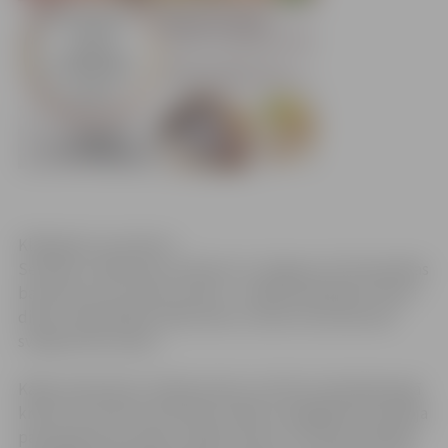
Klikšķināt, lai atvērtu!
Sestdien, 4.februārī, pulksten 12 Jelgavas Sv.Trīsvienības
baznīcas tornī notiks izzinoši – radošā nodarbība “Pelnu
diena”. Nodarbības laikā varēs uzzināt, kā senlatvieši
svinēja Pelnu dienu.
Kāda senlatviešu tradīcija vēsta, ka Pelnu dienā jāmazgā
krekli, lai tie būtu koši balti. Kreklu mazgāšanā izmantoja
pašu gatavotas ziepes, tāpēc ikviens ir aicināts radošajā