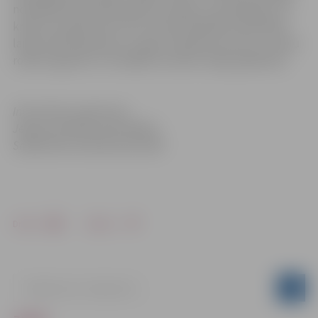
nodarbībā iemācīties gatavot ziepes un parūpēties, lai
krekli visu gadu būtu tīri un balti. Radošās nodarbības
laikā varēs iepazīties ar ziepju vārīšanas procesu un pašu
rokām izgatavot trīs dažādu aromātu ziepju gabaliņus.
Informāciju sagatavoja
Jelgavas pilsētas pašvaldības
Sabiedrisko attiecību pārvaldē
Drukāt
Dalīties