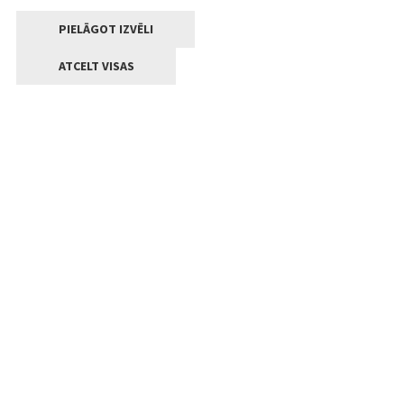
PIELĀGOT IZVĒLI
ATCELT VISAS
Kontakti
Jelgavas valstpilsētas pašvaldība
Lielā iela 11, Jelgava, LV-3001
+371 63005522
pasts@jelgava.lv