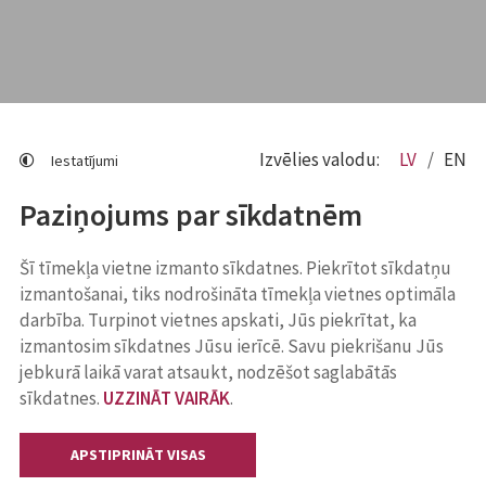
Izvēlies valodu:
LV
EN
Iestatījumi
Paziņojums par sīkdatnēm
Šī tīmekļa vietne izmanto sīkdatnes. Piekrītot sīkdatņu
izmantošanai, tiks nodrošināta tīmekļa vietnes optimāla
darbība. Turpinot vietnes apskati, Jūs piekrītat, ka
izmantosim sīkdatnes Jūsu ierīcē. Savu piekrišanu Jūs
jebkurā laikā varat atsaukt, nodzēšot saglabātās
sīkdatnes.
UZZINĀT VAIRĀK
.
APSTIPRINĀT VISAS