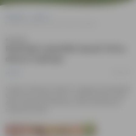
Sākumlapa
Jaunumi
Radošajā nodarbībā iepazīs Pelnu dienas tradīcijas
Klausīties
Radošajā nodarbībā iepazīs Pelnu
dienas tradīcijas
30/01/2017
Jaunumi
Sestdien, 4.februārī, pulksten 12 Jelgavas Sv.Trīsvienības
baznīcas tornī notiks izzinoši – radošā nodarbība “Pelnu
diena”. Nodarbības laikā varēs uzzināt, kā senlatvieši
svinēja Pelnu dienu.