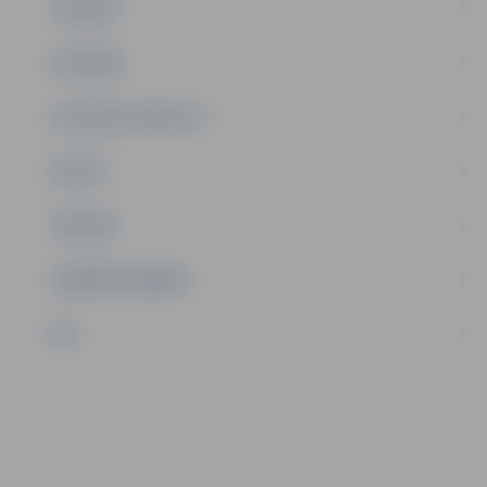
JAUNIEŠI
SATIKSME
SOCIĀLAIS ATBALSTS
SPORTS
TŪRISMS
UZŅĒMĒJDARBĪBA
NVO