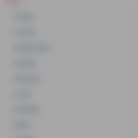
ZIŅAS
JAUNUMI
IZGLĪTĪBA
NODARBINĀTĪBA
PASĀKUMI
PAŠVALDĪBA
PILSĒTA
SABIEDRĪBA
ĢIMENE