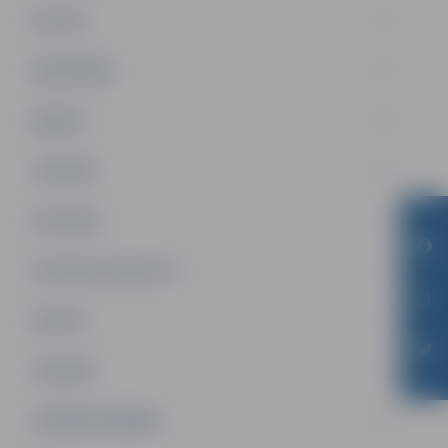
PILSĒTA
SABIEDRĪBA
ĢIMENE
JAUNIEŠI
SATIKSME
SOCIĀLAIS ATBALSTS
SPORTS
TŪRISMS
UZŅĒMĒJDARBĪBA