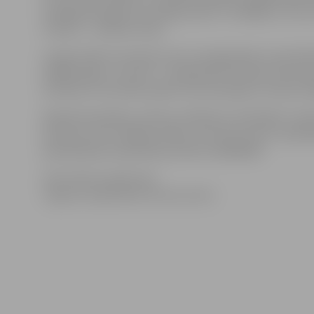
budēļi pārrauga arī kā mājas ļaudis ir strādājuši, vai n
meitām – savērpto dziju.
Lai gan šodien nevienam vairs nav jāpierāda, ka paties
dziļāku jēgu un nozīmi – tās galvenā funkcija ir ļauno 
dzīvības un kustības spēks, kas liek apjaust ziemas 
Radošā nodarbība „Atbrauca Mārtiņš, atrībināja” notik
baznīcas tornī. Dalības maksa: 3 lati (4,27 eiro), noda
pieteikšanās nodarbībai pa tālruni 63005445.
Informāciju sagatavoja
Jelgavas reģionālais tūrisma centrs