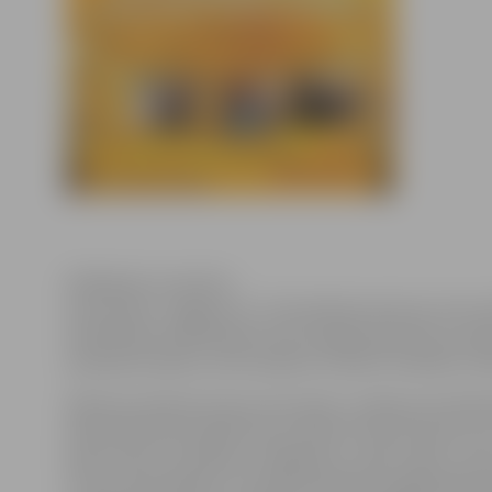
Klikšķināt, lai atvērtu
9.novembrī, Jelgavas Sv. Trīsvienības baznīcas tornī n
Nodarbības dalībniekiem būs iespēja iepazīties ar ķe
pamatprincipiem, kā arī pašiem izveidot vienkāršu ma
Mārtiņos beidzas klusais veļu laiks un sākas jautrā ķe
Ķekatnieki jeb budēļi atnes svētību ikvienai vietai, ku
ļaužu saimi, vai laidars ar mājlopiem, zirgu stallis, vai
tīri lini, balti kāposti “rūtainām lapiņām, apaļām galv