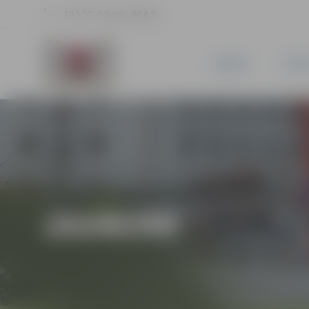
19.5 °C, 3.9 m/s, 60.6 %
JAUNUMI
PILSĒ
JAUNUMI