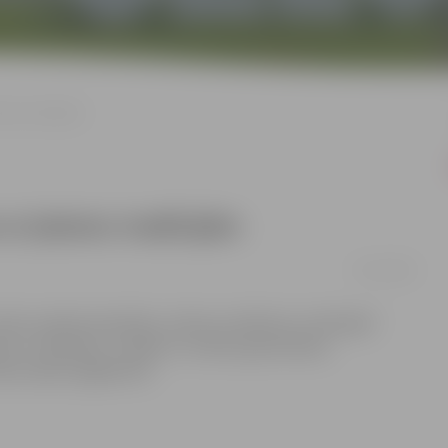
atu tradīcijām
ar ķekatu tradīcijām
01/11/2013
otiks radošā nodarbība „Atbrauca Mārtiņš, atrībināja”.
katu tradīcijām, rotaļām un masku gatavošanas
sku ķekatu gājieniem.