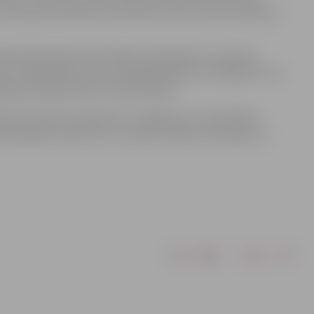
av slinkojuši: puišiem ar bezmēnu nosver savītos pinekļus,
ībā šī ķekatnieku jeb budēļu trokšņošana ir ar daudz
garu aizbaidīšana. Viņu nemitīgā diešana un lēkāšana ir tas
stingumā iekapsulēto snaudošo dabu.
s 9.novembrī, pulksten 12, Jelgavas Sv. Trīsvienības
rbības ilgums aptuveni 2 stundas. Vairāk informācijas un
Drukāt
Dalīties