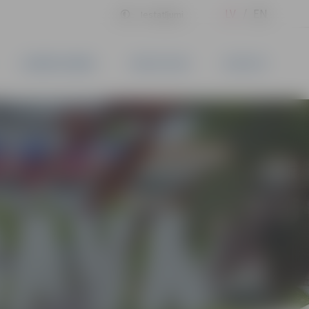
LV
EN
Iestatījumi
UZŅĒMĒJDARBĪBA
PAKALPOJUMI
KONTAKTI