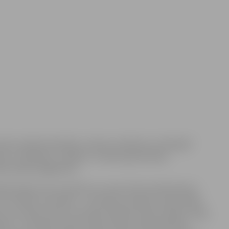
otiks radošā nodarbība „Atbrauca Mārtiņš, atrībināja”.
katu tradīcijām, rotaļām un masku gatavošanas
sku ķekatu gājieniem.
katās iešana, kas turpinās visu ziemu līdz pat Meteņiem.
r tie mēdz uzturēties – vai tā būtu istaba ar kuplo mājas
 linu un miežu lauks. No dotās svētības iznīks nezāles, augs
iņām”, “smuidras”, garas miežu vārpas. Ķekatnieki jeb