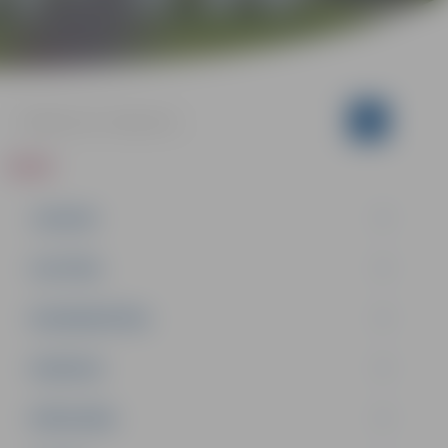
ZIŅAS
JAUNUMI
IZGLĪTĪBA
NODARBINĀTĪBA
PASĀKUMI
PAŠVALDĪBA