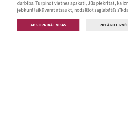
darbība. Turpinot vietnes apskati, Jūs piekrītat, ka i
jebkurā laikā varat atsaukt, nodzēšot saglabātās sīkd
APSTIPRINĀT VISAS
PIELĀGOT IZVĒL
Kontakti
Jelgavas valstp
Lielā iela 11
+371 630055
pasts@jelga