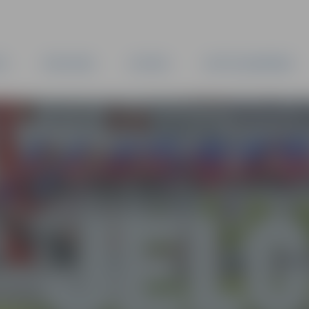
TA
PAŠVALDĪBA
IESTĀDES
KAPITĀLSABIEDRĪBAS