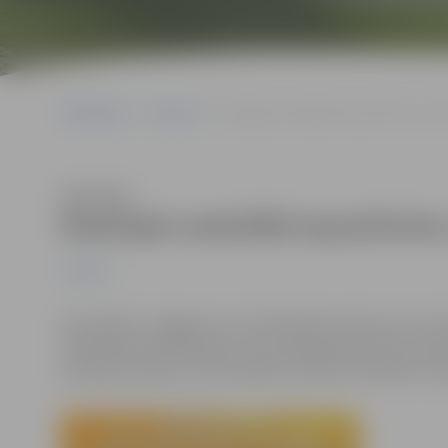
Sākumlapa
Jaunumi
Radošajā nodarbībā iepazīstinās ar ķek
Klausīties
Radošajā nodarbībā iepazīstinās 
Jaunumi
9.novembrī, Jelgavas Sv. Trīsvienības baznīcas tornī n
Nodarbības dalībniekiem būs iespēja iepazīties ar ķe
pamatprincipiem, kā arī pašiem izveidot vienkāršu ma