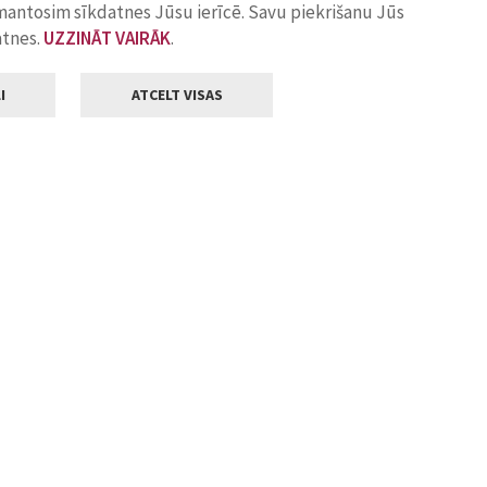
zmantosim sīkdatnes Jūsu ierīcē. Savu piekrišanu Jūs
atnes.
UZZINĀT VAIRĀK
.
I
ATCELT VISAS
Klientu apkalpošana
ilsētas pašvaldība
Darba laiks
, Jelgava, LV-3001
Pirmdienās
8.00 - 18.00
Otrdienās
8.00 - 17.00
22
Trešdienās
8.00 - 17.00
va.lv
Ceturtdienās
8.00 - 17.00
Piektdienās
8.00 - 14.30