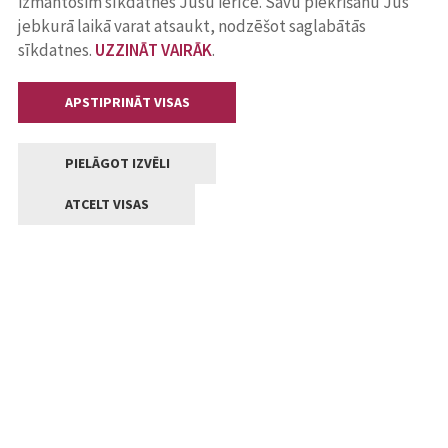
izmantosim sīkdatnes Jūsu ierīcē. Savu piekrišanu Jūs
jebkurā laikā varat atsaukt, nodzēšot saglabātās
sīkdatnes.
UZZINĀT VAIRĀK
.
APSTIPRINĀT VISAS
PIELĀGOT IZVĒLI
ATCELT VISAS
Kontakti
Jelgavas valstpilsētas pašvaldība