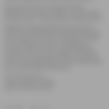
Apzaļumošanas darbus veic ģenerāluzņēmēja
Sabiedrības ar ierobežotu atbildību „Ceļu būvniecības
sabiedrība „Igate”” apakšuzņēmējs SIA “Alejas projekti”.
Atgādinām, ka joprojām slēgts Raiņa ielas posms no
Katoļu ielas līdz Akadēmijas ielai tajā skaitā Akadēmijas
ielas un Raiņa ielas krustojums. Minētajā posmā notiek
lietus kanalizācijas tīkla izbūve, nederīgās grunts
norakšana, uzbēruma izbūve, tranšejas aizbēršana ar
pievestu grunti, ģeotekstila ieklāšana, salturīgā slāņa
izbūve ielai, ģeorežģa ieklāšana, šķembu pamata izbūve,
kā arī turpinās vadlīniju izbūve ietvēs.
Informācija sagatavota
Jelgavas pilsētas pašvaldības
aģentūrā “Pilsētsaimniecība”
Drukāt
Dalīties