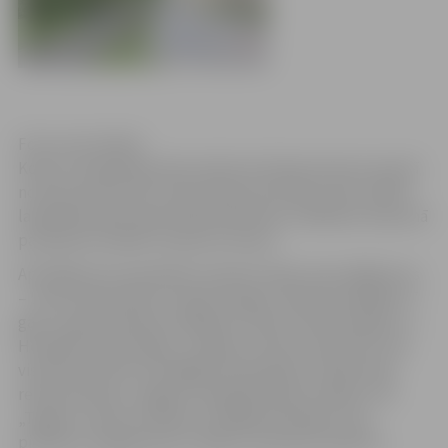
Foto: Ivars Veiliņš
Kopš 11.maija Raiņa ielas rekonstrukcijas ietvaros posmā
no Sarmas ielas līdz Jāņa Čakstes bulvārim tika uzsākti
labiekārtošanas darbi tajā skaitā koku stādīšana. Kopumā
paredzēts iestādīt 115 jaunus kokus.
Apstādījumos paredzēts izmantot aleju tipa stādījumus
– Lauku kļavas šķirni 'Elsrijk' 81 gab., Mosanas abēlijas 17
gab., ugunssarkanās vilkābeles 'Rosea' šķirnes 8 gab. un
Holandes liepas 9 gab., veidojot vienotu ainavisku stilu
visā ielas posmā. Izstrādājot būvprojekta „Raiņa ielas
rekonstrukcija, Jelgavā” labiekārtošanas sadaļu, SIA
„Tagete” ainavu arhitekti izvēlējās kokaugus, kas
piemēroti augšanai ielu malās ar intensīvu satiksmi.