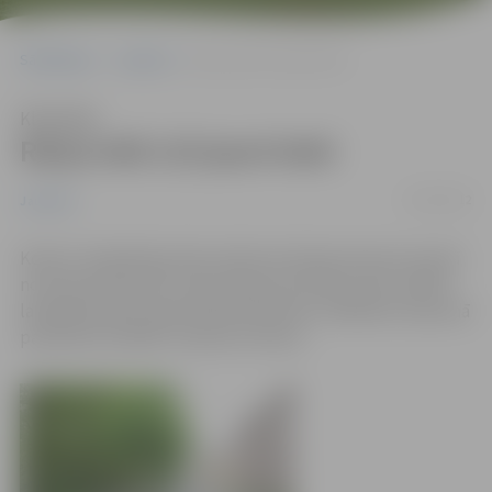
Sākumlapa
Jaunumi
Raiņa ielā 115 jauni koki
Klausīties
Raiņa ielā 115 jauni koki
25/05/2012
Jaunumi
Kopš 11.maija Raiņa ielas rekonstrukcijas ietvaros posmā
no Sarmas ielas līdz Jāņa Čakstes bulvārim tika uzsākti
labiekārtošanas darbi tajā skaitā koku stādīšana. Kopumā
paredzēts iestādīt 115 jaunus kokus.