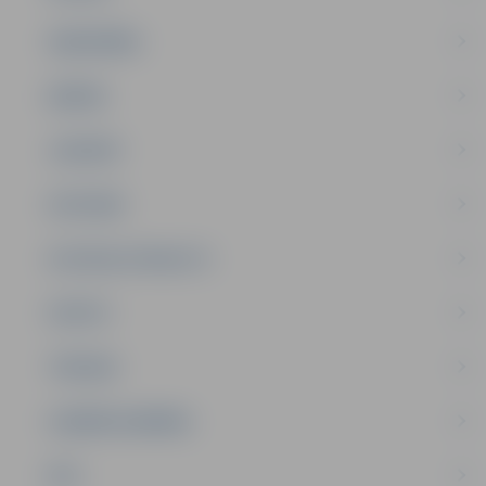
SABIEDRĪBA
ĢIMENE
JAUNIEŠI
SATIKSME
SOCIĀLAIS ATBALSTS
SPORTS
TŪRISMS
UZŅĒMĒJDARBĪBA
NVO