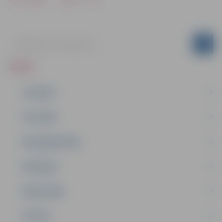
ZIŅAS
JAUNUMI
IZGLĪTĪBA
NODARBINĀTĪBA
PASĀKUMI
PAŠVALDĪBA
PILSĒTA