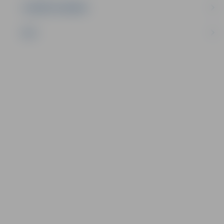
UZŅĒMĒJDARBĪBA
NVO