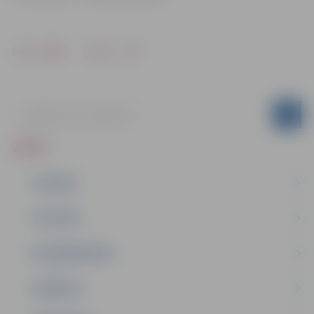
Drukāt
Dalīties
ZIŅAS
JAUNUMI
IZGLĪTĪBA
NODARBINĀTĪBA
PASĀKUMI