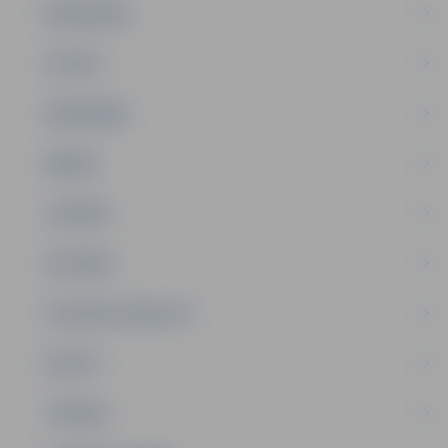
PAŠVALDĪBA
PILSĒTA
SABIEDRĪBA
ĢIMENE
JAUNIEŠI
SATIKSME
SOCIĀLAIS ATBALSTS
SPORTS
TŪRISMS