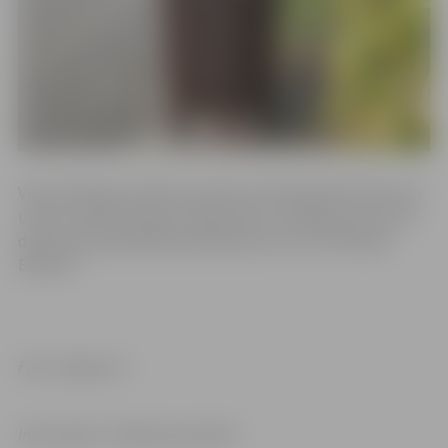
Visas ielas garumā tiek noņemtas nolietojušās atkritumu
urnas un ielā izvietotas atjaunotas un krāsotas urnas. Šo
darbu pēc pašvaldības pasūtījuma veic SIA “Mītavas
Elektra”.
Foto: Jelgava.lv
Informācija: “Pilsētsaimniecība”