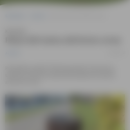
Sākumlapa
Jaunumi
Raiņa ielā maina atkritumu urnas
Klausīties
Raiņa ielā maina atkritumu urnas
12/10/2022
Jaunumi
Pašvaldības iestāde “Pilsētsaimniecība” informē, ka,
sakārtojot pilsētvidi, Raiņa ielā šonedēļ tiek mainītas
atkritumu urnas.