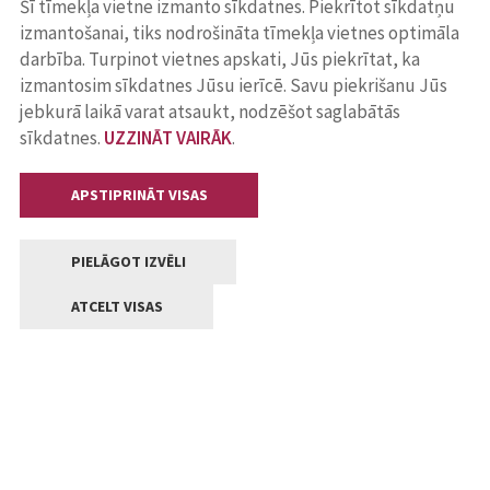
Šī tīmekļa vietne izmanto sīkdatnes. Piekrītot sīkdatņu
izmantošanai, tiks nodrošināta tīmekļa vietnes optimāla
darbība. Turpinot vietnes apskati, Jūs piekrītat, ka
izmantosim sīkdatnes Jūsu ierīcē. Savu piekrišanu Jūs
jebkurā laikā varat atsaukt, nodzēšot saglabātās
sīkdatnes.
UZZINĀT VAIRĀK
.
APSTIPRINĀT VISAS
PIELĀGOT IZVĒLI
ATCELT VISAS