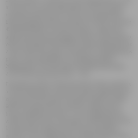
ir 53 procenti no visiem gaismekļiem. Pēc EKII projekta
realizācijas pilsētā būs jau 70 procenti LED gaismekļu.
Elektroenerģijas patēriņa ietaupījums tiek lēsts aptuveni
450 000 MWh gadā. Izmantojot šo pieeju, Jelgavas ielu
apgaismojuma elektroenerģijas patēriņš ir samazināts no
vēsturiski lielākā 2 963 785 kWh (sasniegts 2008. gadā) līdz
2 393 113 kWh (2021. gadā), neskatoties uz kopējo gaismas
punktu skaita palielinājumu no 5258 gaismekļiem
2008. gadā līdz 7207 2021. gadā. 2023. gadā patēriņš bija
2 351 533 kWh, gaismekļu skaits – 7313.
Pašvaldības iestāde “Pilsētsaimniecība” šādus projektus
ar mērķi pakāpeniski modernizēt pilsētas apgaismojumu
īsteno jau kopš 2013. gada. 2013. gadā Jelgavā uzstādīti
668 LED ielu gaismekļi, kas aprīkoti ar apgaismojuma
līmeņa regulēšanas ierīcēm, un 23 ielu apgaismojuma
vadības sistēmas bloki. 2015. gadā uzstādīti 480 jauni LED
ielu gaismekļi ar apgaismojuma līmeņa regulēšanas
ierīcēm un 13 ielu apgaismojuma vadības sistēmas bloki,