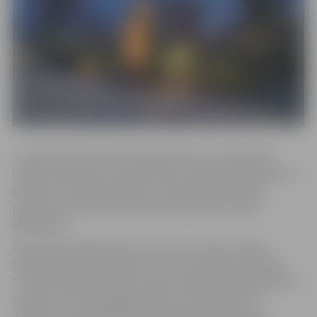
Jaunās laternas Raiņa parkā aprīkotas ar attālinātās
vadības iekārtām, kas nodrošina automātisku gaismekļu
darbību, kas ilgtermiņā ļaus samazināt elektrības
patēriņu līdz pat 50 procentiem jeb aptuveni 450
MWh/gadā.
Raiņa parka apgaismojuma rekonstrukcija ir daļa no
Emisijas kvotu izsolīšanas instrumenta (EKII) projekta
“Siltumnīcefekta gāzu emisiju samazināšana pašvaldību
publisko teritoriju apgaismojuma infrastruktūrā
Jelgavas valstspilsētā”. Raiņa parka apgaismojuma