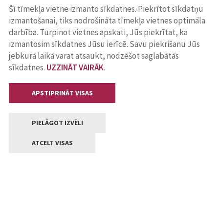
Šī tīmekļa vietne izmanto sīkdatnes. Piekrītot sīkdatņu
izmantošanai, tiks nodrošināta tīmekļa vietnes optimāla
darbība. Turpinot vietnes apskati, Jūs piekrītat, ka
izmantosim sīkdatnes Jūsu ierīcē. Savu piekrišanu Jūs
jebkurā laikā varat atsaukt, nodzēšot saglabātās
sīkdatnes.
UZZINĀT VAIRĀK
.
APSTIPRINĀT VISAS
PIELĀGOT IZVĒLI
ATCELT VISAS