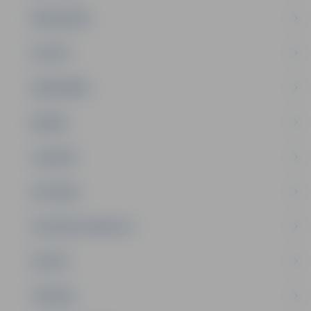
PAŠVALDĪBA
PILSĒTA
SABIEDRĪBA
ĢIMENE
JAUNIEŠI
SATIKSME
SOCIĀLAIS ATBALSTS
SPORTS
TŪRISMS