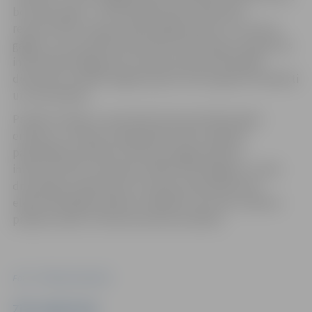
bet 2021. gadā – 1374 LED gaismekļi, tajā skaitā
rekonstruēts Stacijas parka apgaismojums un ieviests
gājēju un automašīnu plūsmas monitorings, kas gaismas
intensitāti pielāgo pēc kustības plūsmas aktīvajās
diennakts stundās. Apgaismojums tiek regulēts attālināti
un automātiski.
Projekta mērķis ir samazināt siltumnīcefekta gāzu
emisiju un uzlabot energoefektivitāti Jelgavas
pašvaldības publisko teritoriju apgaismojuma
infrastruktūrā, izmantojot tādas tehnoloģijas un videi
draudzīgus paņēmienus, kas ļauj samazināt esošo
elektroenerģijas patēriņu. Papildus tam tiek uzlabota
pilsētas vides un infrastruktūras kvalitāte.
Foto: "Pilsētsaimniecība"
Ziņu sagatavoja