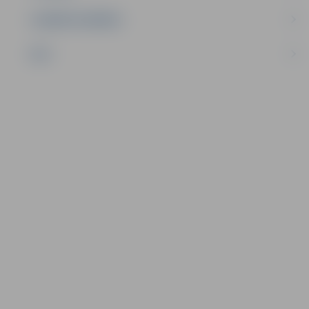
UZŅĒMĒJDARBĪBA
NVO