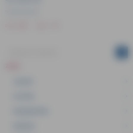
"Pilsētsaimniecība"
Drukāt
Dalīties
ZIŅAS
JAUNUMI
IZGLĪTĪBA
NODARBINĀTĪBA
PASĀKUMI