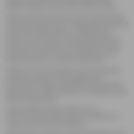
pārbūves kopējās izmaksas ir 66 877,70 eiro (ar PVN).
Nākamā projekta aktivitāte būs esošo nātrija gāzizlādes
spuldžu demontāža un jaunu LED gaismekļu, kas aprīkoti
ar gaismekļu vadības blokiem, uzstādīšana 69 ielu
posmos, kā arī Ozolskvērā, Hercoga Jēkaba laukumā,
skvērā aiz kultūras nama un citās publiskās teritorijās.
Kopumā tiks uzstādīti 1152 jauni LED gaismekļi, tajā
skaitā 53 parka tipa, un šie darbi notiks šovasar.
Projekta “Siltumnīcefekta gāzu emisiju samazināšana
pašvaldību publisko teritoriju apgaismojuma
infrastruktūrā Jelgavas valstspilsētā” realizācijas laikā
pilsētā plānots uzstādīt 1198 jaunas LED lampas, tostarp
99 parka tipa gaismekļus.
Projekta kopējās izmaksas ir 489 273,07 eiro –
307 174,33 eiro ir EKII līdzfinansējums, 182 098,74 eiro –
Jelgavas pašvaldības līdzfinansējums.
Šobrīd pilsētā ir uzstādīts jau 3761 LED gaismeklis, un tie