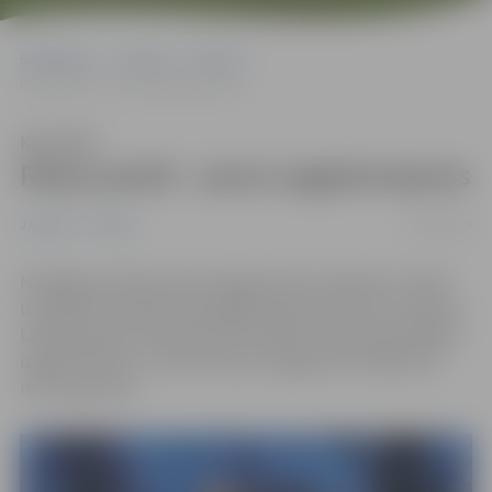
Sākumlapa
Jaunumi
Pilsēta
Raiņa parkā – jauns apgaismojums
Klausīties
Raiņa parkā – jauns apgaismojums
23/04/2024
Jaunumi
Pilsēta
Noslēgusies Raiņa parka apgaismojuma pārbūve. Parkā
uzstādītas 45 parka tipa apgaismojuma laternas, 46 jauni
LED gaismekļi, iebūvēti divi prožektori Raiņa pieminekļa
izgaismošanai, un izbūvēti jauni apgaismes kabeļi 529
metru garumā.