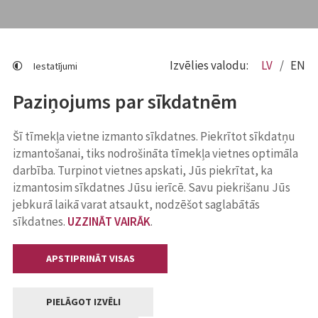
Izvēlies valodu:
LV
EN
Iestatījumi
Paziņojums par sīkdatnēm
Šī tīmekļa vietne izmanto sīkdatnes. Piekrītot sīkdatņu
izmantošanai, tiks nodrošināta tīmekļa vietnes optimāla
darbība. Turpinot vietnes apskati, Jūs piekrītat, ka
izmantosim sīkdatnes Jūsu ierīcē. Savu piekrišanu Jūs
jebkurā laikā varat atsaukt, nodzēšot saglabātās
sīkdatnes.
UZZINĀT VAIRĀK
.
APSTIPRINĀT VISAS
PIELĀGOT IZVĒLI