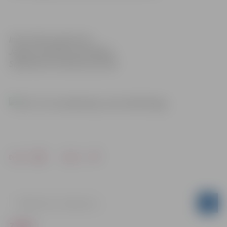
Informācija sagatavota
Jelgavas pilsētas pašvaldības
Sabiedrisko attiecību pārvaldē
Drukāt
Dalīties
ZIŅAS