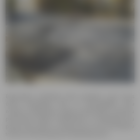
Būvprojekta realizācijas laikā paredzēts veikt lietus
ūdens kanalizācijas tīklu un ūdensapgādes tīklu
nomaiņu, asfaltbetona seguma atjaunošanu, autobusu
pieturvietas “Banka” pārvietošanu uz Akadēmijas ielu
posmā starp Ūdens un Driksas ielu, kā arī automašīnu
stāvvietu ierīkošana gar ēku Akadēmijas ielā 4.