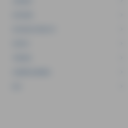
JAUNIEŠI
SATIKSME
SOCIĀLAIS ATBALSTS
SPORTS
TŪRISMS
UZŅĒMĒJDARBĪBA
NVO