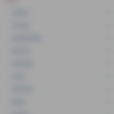
JAUNUMI
IZGLĪTĪBA
NODARBINĀTĪBA
PASĀKUMI
PAŠVALDĪBA
PILSĒTA
SABIEDRĪBA
ĢIMENE