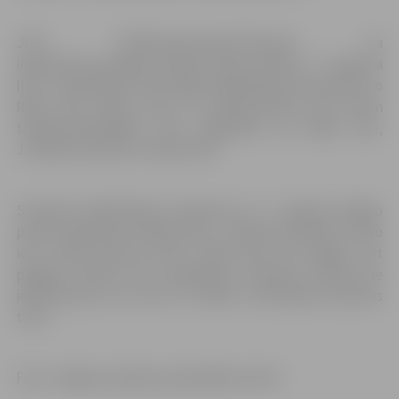
JPPI “Pilsētsaimniecība”informē, ka
inženierkomunikāciju izbūves darbu laikā no 3. augusta
līdz 1. septembrim tiks slēgts Akadēmijas ielas posms no
Raiņa līdz Ūdens ielai, un apbraucamais ceļš visiem
transportlīdzekļiem tiks organizēts pa Raiņa ielu,
J.Čakstes bulvāri un Ūdens ielu.
Savukārt sabiedriskais transports no 4. augusta slēgto
posmu apbrauks pa Raiņa ielu, J.Čakstes bulvāri un Lielo
ielu. Esošā pietura pirms Lielās ielas tiks slēgta, bet
pagaidu pietura tiks organizēta J.Čakstes bulvārī pie
iebrauktuves, kas ved uz Svētās Trīsvienības baznīcas
torni.
Foto: Jelgavas pilsētas pašvaldības arhīvs