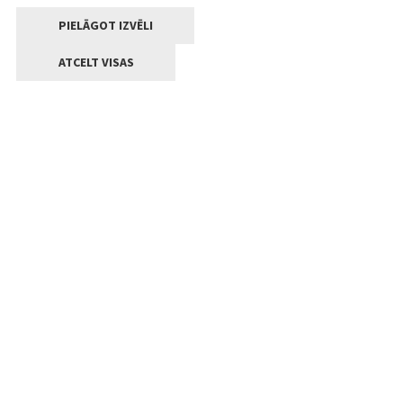
PIELĀGOT IZVĒLI
ATCELT VISAS
Kontakti
Jelgavas valstpilsētas pašvaldība
Lielā iela 11, Jelgava, LV-3001
+371 63005522
pasts@jelgava.lv
Klientu apkalpošana