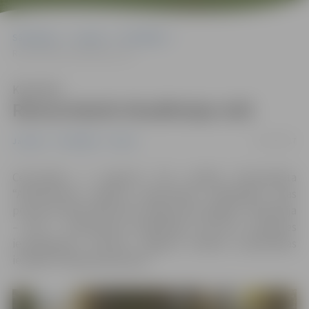
Sākumlapa
Jaunumi
Pašvaldība
Remontdarbi Akadēmijas ielā
Klausīties
Remontdarbi Akadēmijas ielā
31/07/2017
Jaunumi
Pašvaldība
Pilsēta
Ceturtdien, 3. augustā, tiks uzsākta būvprojekta
“Asfaltbetona seguma atjaunošana Akadēmijas ielas
posmā no Raiņa ielas līdz Lielajai ielai Jelgavā” realizācija
– līdz 1. septembrim Akadēmijas ielā būs satiksmes
ierobežojumi, informē Jelgavas pilsētas pašvaldības
iestādē “Pilsētsaimniecība”.