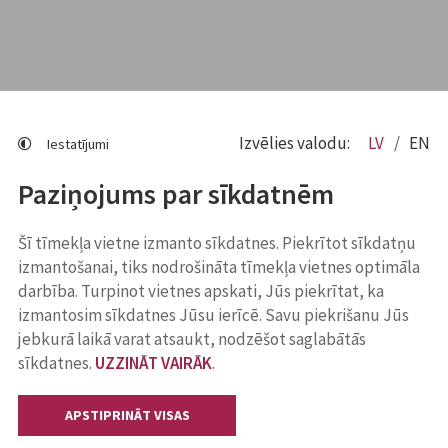
Izvēlies valodu:
LV
EN
Iestatījumi
Paziņojums par sīkdatnēm
Šī tīmekļa vietne izmanto sīkdatnes. Piekrītot sīkdatņu
izmantošanai, tiks nodrošināta tīmekļa vietnes optimāla
darbība. Turpinot vietnes apskati, Jūs piekrītat, ka
izmantosim sīkdatnes Jūsu ierīcē. Savu piekrišanu Jūs
jebkurā laikā varat atsaukt, nodzēšot saglabātās
sīkdatnes.
UZZINĀT VAIRĀK
.
APSTIPRINĀT VISAS