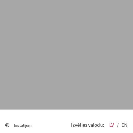
Izvēlies valodu:
LV
EN
Iestatījumi