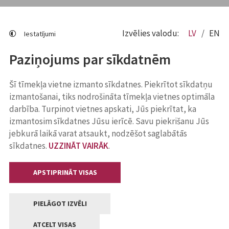
Izvēlies valodu:
LV
EN
Iestatījumi
Paziņojums par sīkdatnēm
Šī tīmekļa vietne izmanto sīkdatnes. Piekrītot sīkdatņu
izmantošanai, tiks nodrošināta tīmekļa vietnes optimāla
darbība. Turpinot vietnes apskati, Jūs piekrītat, ka
izmantosim sīkdatnes Jūsu ierīcē. Savu piekrišanu Jūs
jebkurā laikā varat atsaukt, nodzēšot saglabātās
sīkdatnes.
UZZINĀT VAIRĀK
.
APSTIPRINĀT VISAS
PIELĀGOT IZVĒLI
ATCELT VISAS