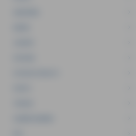
SABIEDRĪBA
ĢIMENE
JAUNIEŠI
SATIKSME
SOCIĀLAIS ATBALSTS
SPORTS
TŪRISMS
UZŅĒMĒJDARBĪBA
NVO