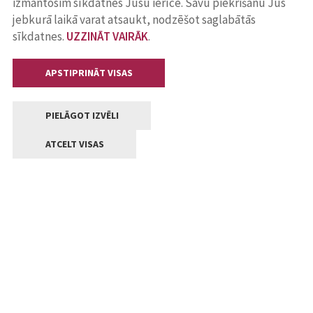
izmantosim sīkdatnes Jūsu ierīcē. Savu piekrišanu Jūs
jebkurā laikā varat atsaukt, nodzēšot saglabātās
sīkdatnes.
UZZINĀT VAIRĀK
.
APSTIPRINĀT VISAS
PIELĀGOT IZVĒLI
ATCELT VISAS
Kontakti
Jelgavas valstpilsētas pašvaldība