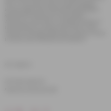
ielā 2. Tur tiks veidota vienota un publiski pieejama
teritorija Jelgavas vēsturiskā kvartāla apmeklētājiem.
Šajā vietā tiks izveidots jauns tūrisma objekts –
Dzīvesziņas un arodu sēta, kur atradīsies keramikas un
aušanas darbnīcas un Saimes istaba. Plānots, ka tajā
interesenti varēs apgūt dažādu amatu prasmes un notiks
ar latviešu tautas tradīcijām saistīti pasākumi.
Foto: Jelgava.lv
Informācija sagatavota
Sabiedrisko attiecību pārvaldē
Drukāt
Dalīties