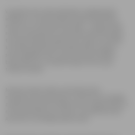
Vecpilsētas ielas 2 ēkas iekštelpās ir pabeigta grīdu
ieklāšana un turpinās iekštelpu atjaunošana. Šobrīd
meistari veic sienu dekoratīvo apdari – vairākās telpās
notiek ornamentālo joslu atjaunošana. Būvdarbu gaitā
tika veikta iekštelpu apdares slāņu izpēte, kuras laikā
konstatēja mākslinieciski vērtīgu polihromo apdari –
sienas augšdaļā izvietoti raksti, kas krāsoti dažādos
būvperiodos 18. un 19. gadsimtā gan brīvroku, gan
trafareta tehnikā.
Notiek arī podiņu krāšņu restaurācija, kā arī
manteļskursteņa atjaunošana. Tas būs līdz šim vienīgais
zināmais atjaunotais manteļskurstenis Jelgavā. Ēkai jau ir
restaurētas iekšdurvis un ārdurvis. Savukārt ēkā Jāņa
Asara ielā 1 norit pēdējie apdares darbi.