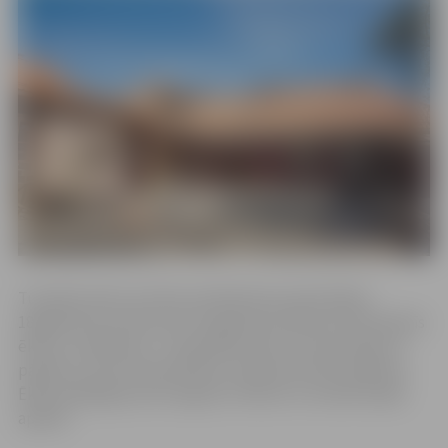
Turpinās valsts nozīmes arhitektūras pieminekļa –
18.gadsimta otrās puses 19. gadsimta sākuma dzīvojamās
ēkas un noliktavas – Vecpilsētas ielas 2 restaurācija un
pārbūve, kā arī saistītās ēkas Jāņa Asara ielā 1 pārbūve.
Ēkām pabeigta jumta segumu izbūve un notiek fasāžu
apdare.