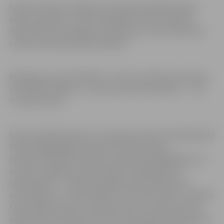
Notiek arī ēku kompleksa teritorijas labiekārtošanas
darbi, piemēram, zemes planēšana, kā arī izveidota
neliela skatuve pasākumu rīkošanai un tiek mūrēts āra
ceplis keramikas apdedzināšanai.
Būvdarbus veic SIA “Warss+”, būvuzraudzību nodrošina
SIA “BŪVES BIROJS”, savukārt autoruzraudzību – SIA
“Livland Group”.
Nami Vecpilsētas ielā 2 un Jāņa Asara ielā 1 tiek pārbūvēti
Eiropas Reģionālās attīstības fonda projekta
Nr.5.5.1.0/19/I/005 “Kultūras mantojuma saglabāšana un
attīstība Jelgavas pilsētā” gaitā, realizējot divus
būvprojektus – “Ēkas Vecpilsētas ielā 2 pārbūve un
restaurācija” un “Ēkas pārbūve Jāņa Asara ielā 1”. Projekti
tiek realizēti kopā, jo Jāņa Asara iela 1 ir paredzēta kā
saistītā infrastruktūra kultūras piemineklim Vecpilsētas