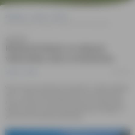
Sākumlapa
Jaunumi
Pilsēta
Restaurē krāsnis un atjauno vēsturiskos sienu ornamentus
Klausīties
Restaurē krāsnis un atjauno
vēsturiskos sienu ornamentus
13/05/2022
Jaunumi
Pilsēta
Valsts nozīmes arhitektūras piemineklī – ēkā Vecpilsētas
ielā 2 – šobrīd notiek podiņu krāšņu restaurācija, kā arī
sienu vēsturisko ornamentālo rakstu joslu atjaunošana.
Objektu plānots nodot ekspluatācijā vasaras beigās, un
pēc tam tiks veikta ēkas aprīkošana.