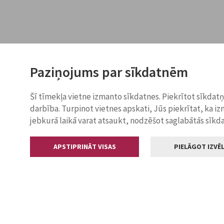
Paziņojums par sīkdatnēm
Šī tīmekļa vietne izmanto sīkdatnes. Piekrītot sīkdat
darbība. Turpinot vietnes apskati, Jūs piekrītat, ka i
jebkurā laikā varat atsaukt, nodzēšot saglabātās sīkd
APSTIPRINĀT VISAS
PIELĀGOT IZVĒL
Kontakti