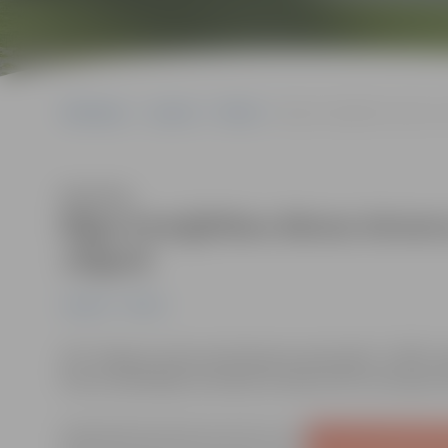
Sākumlapa
Jaunumi
Pilsēta
Rīgas Enerģētikas dienas ie
Klausīties
Rīgas Enerģētikas dienas ietvaro
Jelgavā
Jaunumi
Pilsēta
SIA “Jelgavas nekustamā īpašuma pārvalde” (JNĪP) vald
Kukuts piedalījās seminārā, kas bija veltīts dzīvojamo 