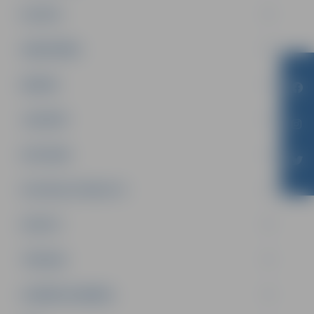
PILSĒTA
SABIEDRĪBA
ĢIMENE
JAUNIEŠI
SATIKSME
SOCIĀLAIS ATBALSTS
SPORTS
TŪRISMS
UZŅĒMĒJDARBĪBA