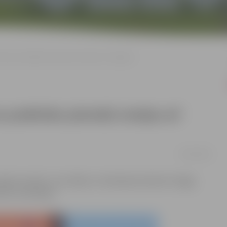
tvaros praktisko pieredzi smeļas arī Jelgavā
s praktisko pieredzi smeļas arī
26/07/2018
es loceklis Juris Vidžis un tehniskais direktors Oļegs
ēku renovācijai.