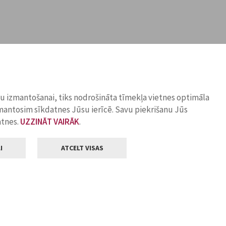
ņu izmantošanai, tiks nodrošināta tīmekļa vietnes optimāla
zmantosim sīkdatnes Jūsu ierīcē. Savu piekrišanu Jūs
atnes.
UZZINĀT VAIRĀK
.
I
ATCELT VISAS
Klientu apkalpošana