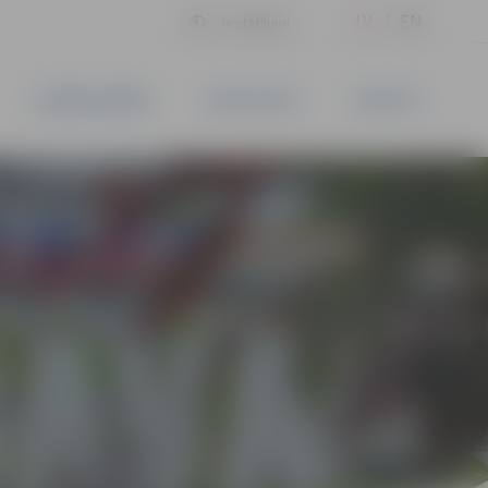
LV
EN
Iestatījumi
UZŅĒMĒJDARBĪBA
PAKALPOJUMI
KONTAKTI