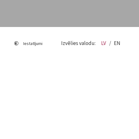
Izvēlies valodu:
LV
EN
Iestatījumi
Lapas karte