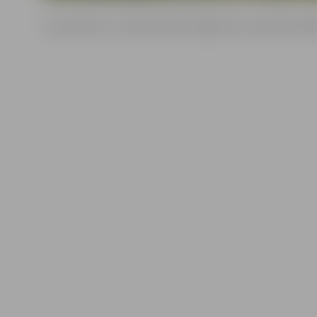
Lai iepazītos ar JNĪP pieredzi šajā jomā, semināra dalīb