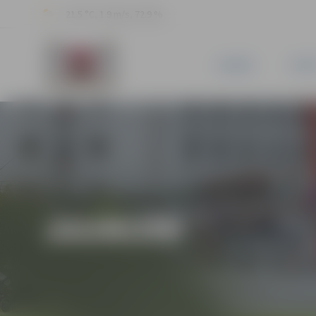
21.5 °C, 1.9 m/s, 72.9 %
JAUNUMI
PILSĒ
JAUNUMI