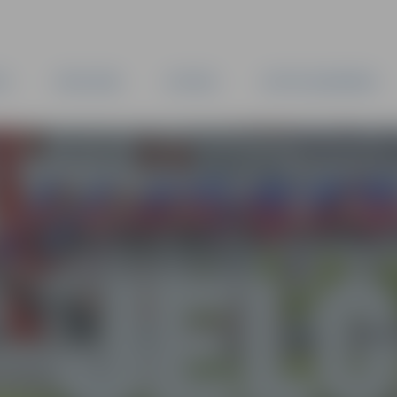
TA
PAŠVALDĪBA
IESTĀDES
KAPITĀLSABIEDRĪBAS