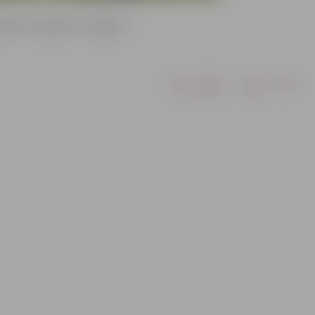
nieki viesojās arī Jelgavā.
Drukāt
Dalīties