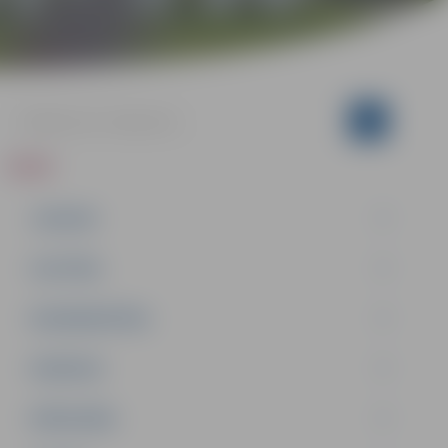
ZIŅAS
JAUNUMI
IZGLĪTĪBA
NODARBINĀTĪBA
PASĀKUMI
PAŠVALDĪBA