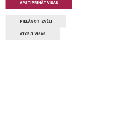
APSTIPRINĀT VISAS
PIELĀGOT IZVĒLI
ATCELT VISAS
Kontakti
Jelgavas valstpilsētas pašvaldība
Lielā iela 11, Jelgava, LV-3001
+371 63005522
pasts@jelgava.lv