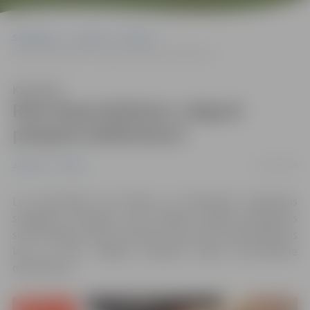
Sākumlapa
Jaunumi
Pilsēta
Rimi hipermārketos Jelgavā pieejami defibrilatori
Klausīties
Rimi hipermārketos Jelgavā
pieejami defibrilatori
22/11/2019
Jaunumi
Pilsēta
Lai nodrošinātu vēl ātrāku un efektīvāku palīdzības
sniegšanu situācijās, kad cilvēkam pēkšņi apstājusies
sirds darbība, kopš novembra vidus
Rimi
hipermārketos
Vivo
un
RAF
, Jelgavā, pieejami ārējie automātiskie
defibrilatori.