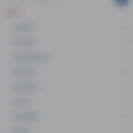
ZIŅAS
JAUNUMI
IZGLĪTĪBA
NODARBINĀTĪBA
PASĀKUMI
PAŠVALDĪBA
PILSĒTA
SABIEDRĪBA
ĢIMENE