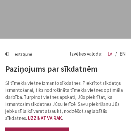
Izvēlies valodu:
LV
EN
Iestatījumi
Paziņojums par sīkdatnēm
Šī tīmekļa vietne izmanto sīkdatnes. Piekrītot sīkdatņu
izmantošanai, tiks nodrošināta tīmekļa vietnes optimāla
darbība. Turpinot vietnes apskati, Jūs piekrītat, ka
izmantosim sīkdatnes Jūsu ierīcē. Savu piekrišanu Jūs
jebkurā laikā varat atsaukt, nodzēšot saglabātās
sīkdatnes.
UZZINĀT VAIRĀK
.