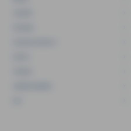
JAUNIEŠI
SATIKSME
SOCIĀLAIS ATBALSTS
SPORTS
TŪRISMS
UZŅĒMĒJDARBĪBA
NVO