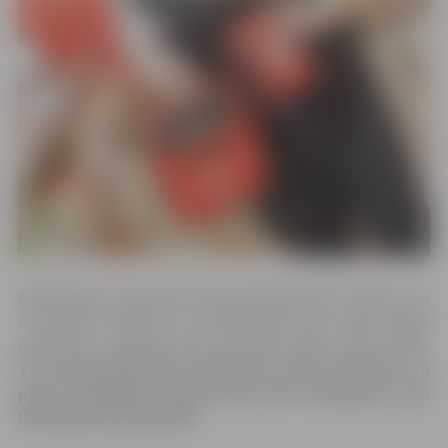
Defibrilatori izvietoti
Rimi
hipermārketu info centros, tie
ir publiski redzami un atpazīstami pēc zaļas krāsas
norādes ar uzrakstu AED un baltas krāsas sirds attēlu.
Tos nepieciešamības gadījumā varēs izmantot un
pirmo palīdzību sniegt gan
Rimi
darbinieki, gan
lielveikalu apmeklētāji.