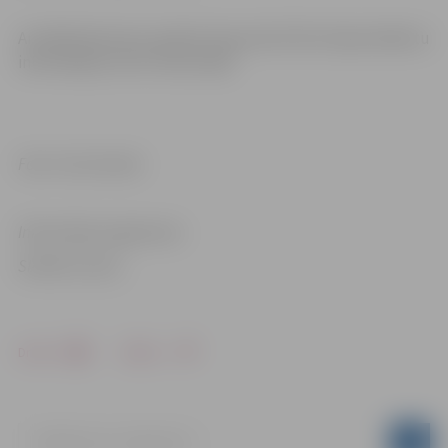
Ar defibrilatoriem aprīkoti kopumā 32
Rimi
hipermārketu
informācijas centri visā Latvijā.
Foto: Toms Norde
Informācija sagatavota
SIA
Rimi Latvia
Drukāt
Dalīties