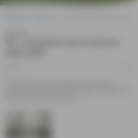
Sākumlapa
Jaunumi
Rīt – ierobežots skatu laukuma darba laiks
Klausīties
Rīt – ierobežots skatu laukuma
darba laiks
11/12/2014
Jaunumi
Piektdien, 12.decembrī, Jelgavas Sv.Trīsvienības
baznīcas torņa skatu laukums būs slēgts no pulksten 13
līdz 14 un no pulksten 15 līdz 16.