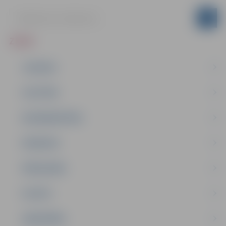
ZIŅAS
JAUNUMI
IZGLĪTĪBA
NODARBINĀTĪBA
PASĀKUMI
PAŠVALDĪBA
PILSĒTA
SABIEDRĪBA