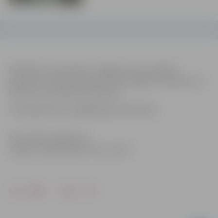
Piektdien, 12.decembrī, Jelgavas Sv.Trīsvienības
baznīcas torņa skatu laukums būs slēgts no pulksten 13
līdz 14 un no pulksten 15 līdz 16.
Atvainojamies par sagādātajām neērtībām!
Informācija sagatavota
Jelgavas reģionālajā tūrisma centrā
Drukāt
Dalīties