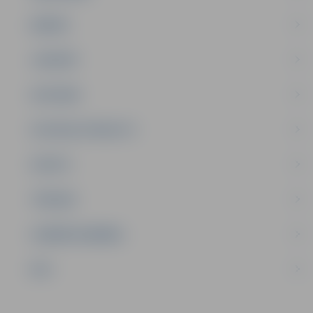
ĢIMENE
JAUNIEŠI
SATIKSME
SOCIĀLAIS ATBALSTS
SPORTS
TŪRISMS
UZŅĒMĒJDARBĪBA
NVO