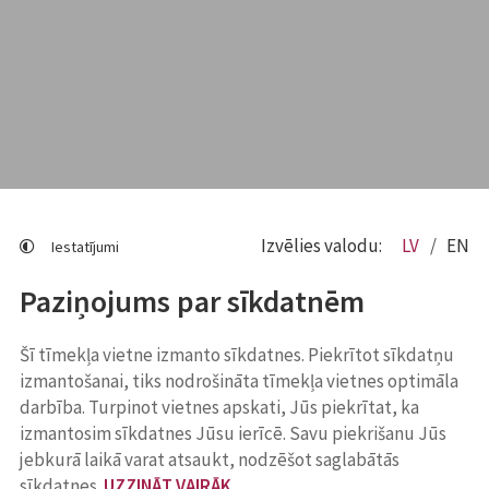
Izvēlies valodu:
LV
EN
Iestatījumi
Paziņojums par sīkdatnēm
Šī tīmekļa vietne izmanto sīkdatnes. Piekrītot sīkdatņu
izmantošanai, tiks nodrošināta tīmekļa vietnes optimāla
darbība. Turpinot vietnes apskati, Jūs piekrītat, ka
izmantosim sīkdatnes Jūsu ierīcē. Savu piekrišanu Jūs
jebkurā laikā varat atsaukt, nodzēšot saglabātās
sīkdatnes.
UZZINĀT VAIRĀK
.