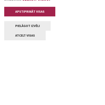
APSTIPRINĀT VISAS
PIELĀGOT IZVĒLI
ATCELT VISAS
Kontakti
Jelgavas valstpilsētas pašvaldība
Lielā iela 11, Jelgava, LV-3001
+371 63005522